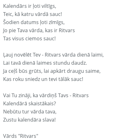
Kalendārs ir ļoti viltīgs,
Teic, kā katru vārdā sauc!
Šodien datums ļoti zīmīgs,
Jo pie Tava vārda, kas ir Ritvars
Tas visus ciemos sauc!
Ļauj novēlēt Tev - Ritvars vārda dienā laimi,
Lai tavā dienā laimes stundu daudz.
Ja ceļš būs grūts, lai apkārt draugu saime,
Kas roku sniedz un tevi tālāk sauc!
Vai Tu zināji, ka vārdiņš Tavs - Ritvars
Kalendārā skaistākais?
Nebūtu tur vārda tava,
Zustu kalendāra slava!
Vārds "Ritvars"