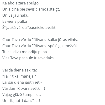
Kā ābols zarā spulgo
Un aicina pie sevis ciemos steigt,
Un Es jau nāku,
Es viens pulkā
Šī jaukā vārda īpašnieku sveikt.
Caur Tavu vārdu "Ritvars" šalko jūras vilnis,
Caur Tavu vārdu "Ritvars" spēlē gliemežvāks.
Tu esi divu melodiju pilna,
Viss Tavā pasaulē ir savādāks!
Vārda dienā saki tā:
"Tā ir tikai manējā!"
Lai šai dienā jautri iet -
Vārdam Ritvars svētki ir!
Vajag glāzē šampi liet,
Un tik jautri dancī iet!