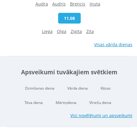
Audra
Audris
Brencis
Inuta
11.08
Liega
Olga
Zigita
Zita
Visas vārda dienas
Apsveikumi tuvākajiem svētkiem
Dzimšanas diena
Vārda diena
Kāzas
Tēva diena
Mārtiņdiena
Vīriešu diena
Visi novēlējumi un apsveikumi