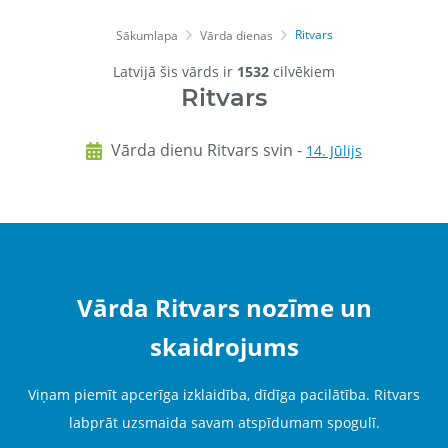
Ritvars
Sākumlapa
Vārda dienas
Latvijā šis vārds ir
1532
cilvēkiem
Ritvars
Vārda dienu Ritvars svin -
14. Jūlijs
Vārda Ritvars nozīme un
skaidrojums
Viņam piemīt apcerīga izklaidība, dīdīga pacilātība. Ritvars
labprāt uzsmaida savam atspīdumam spogulī.