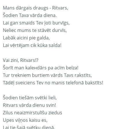
Mans dārgais draugs - Ritvars,
Šodien Tava vārda diena.
Lai gan smaids Tev ļoti burvīgs,
Neliec mums te stāvēt durvīs,
Labāk aicini pie galda,
Lai vērtējam cik kūka salda!
Vai zini, Ritvars!?
Šorīt man kaleнdārs pa acīm belza!
Tur trekniem burtiem vārds Tavs rakstīts,
Tādēļ sveiciens Tev no manis telefonā bakstīts!
Šodien tiešām svētki lieli,
Ritvars vārda dienu svin!
Zilus neaizmirstulīšu ziedus
Upes viļņos kaisu es,
Lai tie šajā svētku dienā,