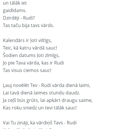
un tālāk iet
gaidīdams.
Dzirdēji - Rudi?
Tas taču bija tavs vārds.
Kalendārs ir ļoti viltīgs,
Teic, kā katru vārdā sauc!
Šodien datums ļoti zīmīgs,
Jo pie Tava vārda, kas ir Rudi
Tas visus ciemos sauc!
Ļauj novēlēt Tev - Rudi vārda dienā laimi,
Lai tavā dienā laimes stundu daudz.
Ja ceļš būs grūts, lai apkārt draugu saime,
Kas roku sniedz un tevi tālāk sauc!
Vai Tu zināji, ka vārdiņš Tavs - Rudi