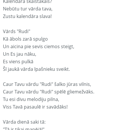
Kalendārā skaistākais?
Nebūtu tur vārda tava,
Zustu kalendāra slava!
Vārds "Rudi"
Kā ābols zarā spulgo
Un aicina pie sevis ciemos steigt,
Un Es jau nāku,
Es viens pulkā
Šī jaukā vārda īpašnieku sveikt.
Caur Tavu vārdu "Rudi" šalko jūras vilnis,
Caur Tavu vārdu "Rudi" spēlē gliemežvāks.
Tu esi divu melodiju pilna,
Viss Tavā pasaulē ir savādāks!
Vārda dienā saki tā:
"Tā ir tikai manējā!"