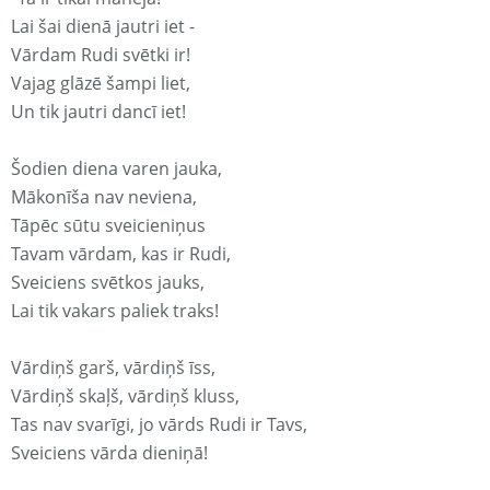
Lai šai dienā jautri iet -
Vārdam Rudi svētki ir!
Vajag glāzē šampi liet,
Un tik jautri dancī iet!
Šodien diena varen jauka,
Mākonīša nav neviena,
Tāpēc sūtu sveicieniņus
Tavam vārdam, kas ir Rudi,
Sveiciens svētkos jauks,
Lai tik vakars paliek traks!
Vārdiņš garš, vārdiņš īss,
Vārdiņš skaļš, vārdiņš kluss,
Tas nav svarīgi, jo vārds Rudi ir Tavs,
Sveiciens vārda dieniņā!