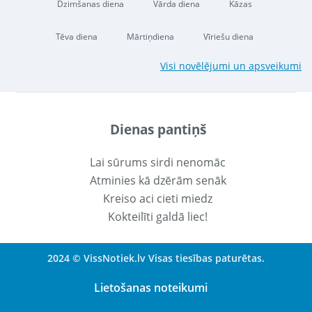
Dzimšanas diena
Vārda diena
Kāzas
Tēva diena
Mārtiņdiena
Vīriešu diena
Visi novēlējumi un apsveikumi
Dienas pantiņš
Lai sūrums sirdi nenomāc
Atminies kā dzērām senāk
Kreiso aci cieti miedz
Kokteilīti galdā liec!
2024 © VissNotiek.lv Visas tiesības paturētas.
Lietošanas noteikumi