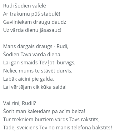
Rudi šodien vafelē
Ar trakumu pūš stabulē!
Gaviļniekam draugu daudz
Uz vārda dienu jāsasauc!
Mans dārgais draugs - Rudi,
Šodien Tava vārda diena.
Lai gan smaids Tev ļoti burvīgs,
Neliec mums te stāvēt durvīs,
Labāk aicini pie galda,
Lai vērtējam cik kūka salda!
Vai zini, Rudi!?
Šorīt man kaleнdārs pa acīm belza!
Tur trekniem burtiem vārds Tavs rakstīts,
Tādēļ sveiciens Tev no manis telefonā bakstīts!