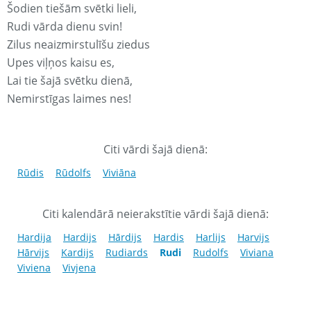
Šodien tiešām svētki lieli,
Rudi vārda dienu svin!
Zilus neaizmirstulīšu ziedus
Upes viļņos kaisu es,
Lai tie šajā svētku dienā,
Nemirstīgas laimes nes!
Citi vārdi šajā dienā:
Rūdis
Rūdolfs
Viviāna
Citi kalendārā neierakstītie vārdi šajā dienā:
Hardija
Hardijs
Hārdijs
Hardis
Harlijs
Harvijs
Hārvijs
Kardijs
Rudiards
Rudi
Rudolfs
Viviana
Viviena
Vivjena