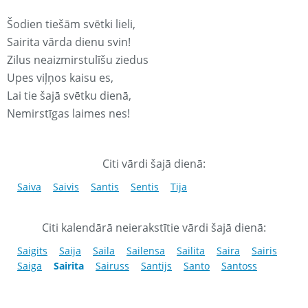
Šodien tiešām svētki lieli,
Sairita vārda dienu svin!
Zilus neaizmirstulīšu ziedus
Upes viļņos kaisu es,
Lai tie šajā svētku dienā,
Nemirstīgas laimes nes!
Citi vārdi šajā dienā:
Saiva
Saivis
Santis
Sentis
Tija
Citi kalendārā neierakstītie vārdi šajā dienā:
Saigits
Saija
Saila
Sailensa
Sailita
Saira
Sairis
Saiga
Sairita
Sairuss
Santijs
Santo
Santoss