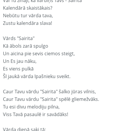
Vai Tu zināji, ka vārdiņš Tavs - Sairita
Kalendārā skaistākais?
Nebūtu tur vārda tava,
Zustu kalendāra slava!
Vārds "Sairita"
Kā ābols zarā spulgo
Un aicina pie sevis ciemos steigt,
Un Es jau nāku,
Es viens pulkā
Šī jaukā vārda īpašnieku sveikt.
Caur Tavu vārdu "Sairita" šalko jūras vilnis,
Caur Tavu vārdu "Sairita" spēlē gliemežvāks.
Tu esi divu melodiju pilna,
Viss Tavā pasaulē ir savādāks!
Vārda dienā saki tā: