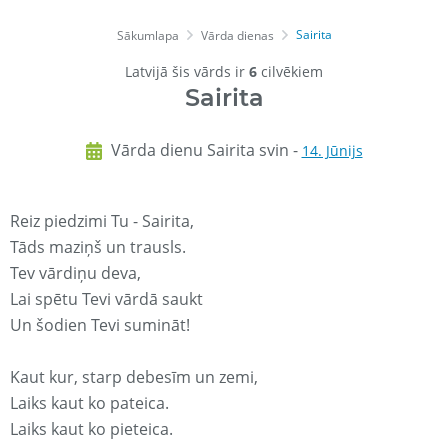
Sairita
Sākumlapa
Vārda dienas
Latvijā šis vārds ir
6
cilvēkiem
Sairita
Vārda dienu Sairita svin -
14. Jūnijs
Reiz piedzimi Tu - Sairita,
Tāds maziņš un trausls.
Tev vārdiņu deva,
Lai spētu Tevi vārdā saukt
Un šodien Tevi sumināt!
Kaut kur, starp debesīm un zemi,
Laiks kaut ko pateica.
Laiks kaut ko pieteica.