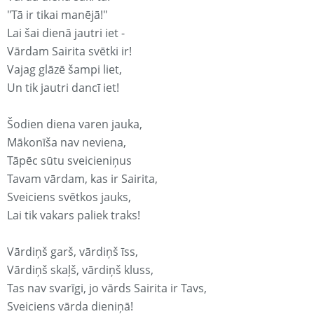
"Tā ir tikai manējā!"
Lai šai dienā jautri iet -
Vārdam Sairita svētki ir!
Vajag glāzē šampi liet,
Un tik jautri dancī iet!
Šodien diena varen jauka,
Mākonīša nav neviena,
Tāpēc sūtu sveicieniņus
Tavam vārdam, kas ir Sairita,
Sveiciens svētkos jauks,
Lai tik vakars paliek traks!
Vārdiņš garš, vārdiņš īss,
Vārdiņš skaļš, vārdiņš kluss,
Tas nav svarīgi, jo vārds Sairita ir Tavs,
Sveiciens vārda dieniņā!