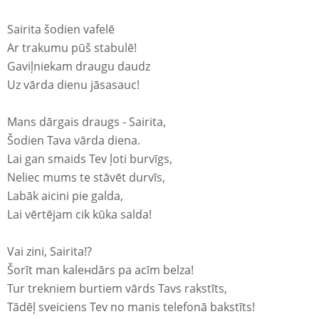
Sairita šodien vafelē
Ar trakumu pūš stabulē!
Gaviļniekam draugu daudz
Uz vārda dienu jāsasauc!
Mans dārgais draugs - Sairita,
Šodien Tava vārda diena.
Lai gan smaids Tev ļoti burvīgs,
Neliec mums te stāvēt durvīs,
Labāk aicini pie galda,
Lai vērtējam cik kūka salda!
Vai zini, Sairita!?
Šorīt man kaleнdārs pa acīm belza!
Tur trekniem burtiem vārds Tavs rakstīts,
Tādēļ sveiciens Tev no manis telefonā bakstīts!