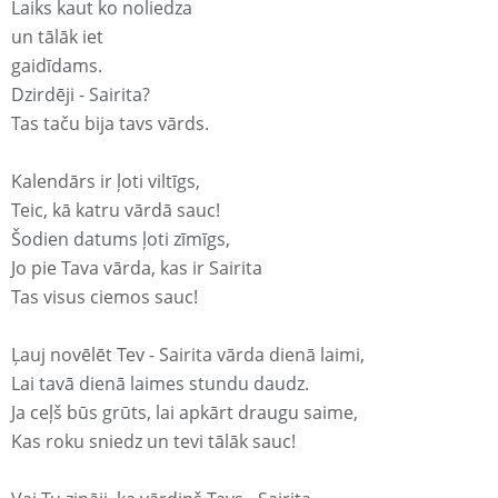
Laiks kaut ko noliedza
un tālāk iet
gaidīdams.
Dzirdēji - Sairita?
Tas taču bija tavs vārds.
Kalendārs ir ļoti viltīgs,
Teic, kā katru vārdā sauc!
Šodien datums ļoti zīmīgs,
Jo pie Tava vārda, kas ir Sairita
Tas visus ciemos sauc!
Ļauj novēlēt Tev - Sairita vārda dienā laimi,
Lai tavā dienā laimes stundu daudz.
Ja ceļš būs grūts, lai apkārt draugu saime,
Kas roku sniedz un tevi tālāk sauc!