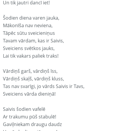
Un tik jautri dancī iet!
Šodien diena varen jauka,
Mākonīša nav neviena,
Tāpēc sūtu sveicieniņus
Tavam vārdam, kas ir Saivis,
Sveiciens svētkos jauks,
Lai tik vakars paliek traks!
Vārdiņš garš, vārdiņš īss,
Vārdiņš skaļš, vārdiņš kluss,
Tas nav svarīgi, jo vārds Saivis ir Tavs,
Sveiciens vārda dieniņā!
Saivis šodien vafelē
Ar trakumu pūš stabulē!
Gaviļniekam draugu daudz