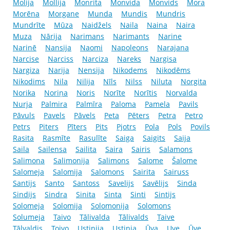
Molija
Mollija
Monrita
Monvida
Monvids
Mora
Morēna
Morgane
Munda
Mundis
Mundris
Mundrīte
Mūza
Naidžels
Naila
Naina
Naira
Muza
Nārija
Narimans
Narimants
Narine
Narinē
Nansija
Naomi
Napoleons
Narajana
Narcise
Narciss
Narciza
Nareks
Nargisa
Nargiza
Narija
Nensija
Nikodems
Nikodēms
Nikodims
Nila
Nilija
Nīls
Nilss
Niluta
Norgita
Norika
Noriņa
Noris
Norīte
Norītis
Norvalda
Nurja
Palmira
Palmīra
Paloma
Pamela
Pavils
Pāvuls
Pavels
Pāvels
Peta
Pēters
Petra
Petro
Petrs
Piters
Pīters
Pits
Pjotrs
Pola
Pols
Povils
Rasita
Rasmīte
Rasulīte
Saiga
Saigits
Saija
Saila
Sailensa
Sailita
Saira
Sairis
Salamons
Salimona
Salimonija
Salimons
Salome
Šalome
Salomeja
Salomija
Salomons
Sairita
Sairuss
Santijs
Santo
Santoss
Savelijs
Savēlijs
Sinda
Sindijs
Sindra
Sinita
Sinta
Sinti
Sintijs
Solomeja
Solomija
Solomonija
Solomons
Solumeja
Taivo
Tālivalda
Tālivalds
Taive
Tālvaldis
Toivo
Ustinija
Ustiņja
Ūva
Uve
Ūve