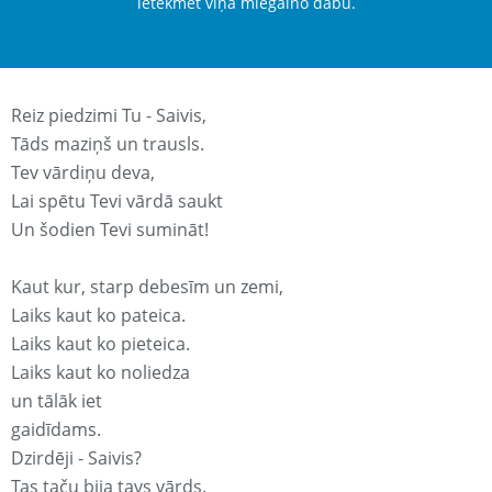
ietekmēt viņa miegaino dabu.
Reiz piedzimi Tu - Saivis,
Tāds maziņš un trausls.
Tev vārdiņu deva,
Lai spētu Tevi vārdā saukt
Un šodien Tevi sumināt!
Kaut kur, starp debesīm un zemi,
Laiks kaut ko pateica.
Laiks kaut ko pieteica.
Laiks kaut ko noliedza
un tālāk iet
gaidīdams.
Dzirdēji - Saivis?
Tas taču bija tavs vārds.