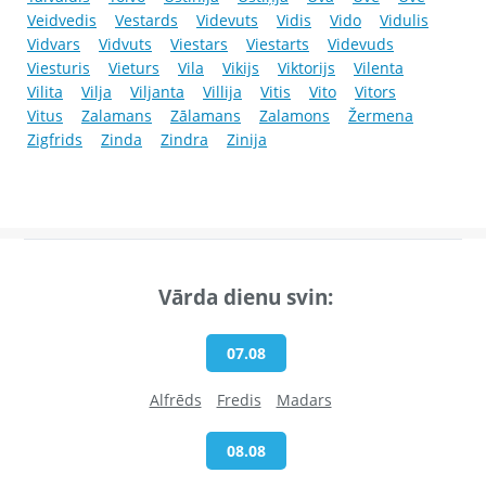
Veidvedis
Vestards
Videvuts
Vidis
Vido
Vidulis
Vidvars
Vidvuts
Viestars
Viestarts
Videvuds
Viesturis
Vieturs
Vila
Vikijs
Viktorijs
Vilenta
Vilita
Vilja
Viljanta
Villija
Vitis
Vito
Vitors
Vitus
Zalamans
Zālamans
Zalamons
Žermena
Zigfrids
Zinda
Zindra
Zinija
Vārda dienu svin:
07.08
Alfrēds
Fredis
Madars
08.08