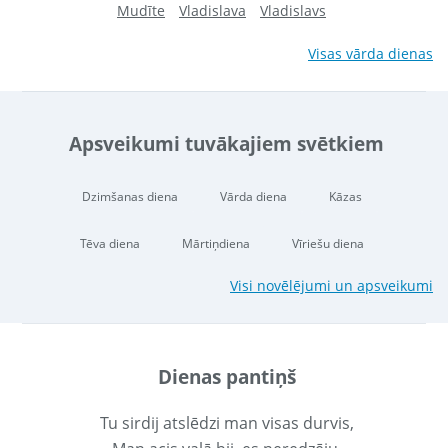
Mudīte
Vladislava
Vladislavs
Visas vārda dienas
Apsveikumi tuvākajiem svētkiem
Dzimšanas diena
Vārda diena
Kāzas
Tēva diena
Mārtiņdiena
Vīriešu diena
Visi novēlējumi un apsveikumi
Dienas pantiņš
Tu sirdij atslēdzi man visas durvis,