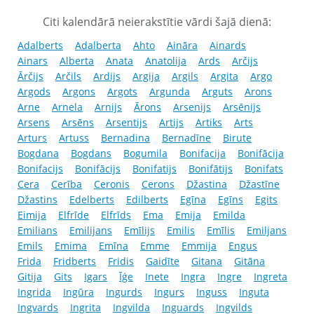
Citi kalendārā neierakstītie vārdi šajā dienā:
Adalberts
Adalberta
Ahto
Aināra
Ainards
Ainars
Alberta
Anata
Anatolija
Ards
Arčijs
Ārčijs
Arčils
Ardijs
Argija
Argils
Argita
Argo
Argods
Argons
Argots
Argunda
Arguts
Arons
Arne
Arnela
Arnijs
Ārons
Arsenijs
Arsēnijs
Arsens
Arsēns
Arsentijs
Artijs
Artiks
Arts
Arturs
Artuss
Bernadina
Bernadīne
Birute
Bogdana
Bogdans
Bogumila
Bonifacija
Bonifācija
Bonifacijs
Bonifācijs
Bonifatijs
Bonifātijs
Bonifats
Cera
Cerība
Ceronis
Cerons
Džastina
Džastīne
Džastins
Edelberts
Edilberts
Egīna
Egīns
Egits
Eimija
Elfrīde
Elfrīds
Ema
Emija
Emilda
Emilians
Emilijans
Emīlijs
Emilis
Emīlis
Emiljans
Emils
Emima
Emīna
Emme
Emmija
Engus
Frida
Fridberts
Fridis
Gaidīte
Gitana
Gitāna
Gitija
Gits
Igars
Īģe
Inete
Ingra
Ingre
Ingreta
Ingrida
Ingūra
Ingurds
Ingurs
Inguss
Inguta
Ingvards
Ingrita
Ingvilda
Inguards
Ingvilds