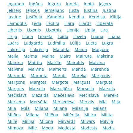
Ingunda
Ingūns
Ingura
Inneta
Inota
Jegors
Jelisejs
Jeļisejs
Jemeļjans
Justa
Justina
Justīna
Justine
Justīnija
Kandida
Kendija
Kendisa
Klitija
Laimdotis
Ļeda
Leolita
Liāra
Liards
Liberata
Liberijs
Līgonis
Līgotnis
Lionija
Lipija
Lira
Līrija
Liona
Lioneta
Loida
Loveta
Luana
Luāna
Luāra
Ļudgarda
Ludmilla
Lūlija
Lueta
Lugra
Lukrecija
Lukrēcija
Mafalda
Maida
Maigone
Maila
Maima
Maina
Mairs
Mairuta
Makrina
Mairina
Mairīta
Mairīte
Mairolds
Malvina
Malvīna
Malvine
Mamerts
Manda
Marenda
Maranda
Maranta
Marats
Mareka
Margonis
Margons
Margota
Margote
Marguss
Marguta
Marguts
Marsela
Marseljēza
Marsella
Marsels
Mečislavs
Mazalda
Mečeslavs
Mečislava
Mereks
Merseda
Mersēda
Mersedesa
Mervils
Mia
Mija
Mila
Mīla
Milana
Milāna
Milānija
Milans
Milāns
Milena
Milēna
Milēnija
Milica
Milita
Mille
Millija
Milona
Milvards
Milvars
Milvija
Mimoza
Mīle
Moda
Modesta
Modests
Modis