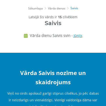
Saivis
Sākumlapa
Vārda dienas
Latvijā šis vārds ir
15
cilvēkiem
Saivis
Vārda dienu Saivis svin -
Jūnijs
Vārda Saivis nozīme un
skaidrojums
Viņš no sirds apskauž garīgi stiprus cilvēkus, jo pēc dabas
ir neizdarīgs un vienaldzīgs. Vienīgi valdonīga dāma var