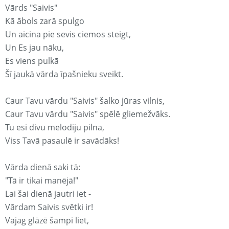
Vārds "Saivis"
Kā ābols zarā spulgo
Un aicina pie sevis ciemos steigt,
Un Es jau nāku,
Es viens pulkā
Šī jaukā vārda īpašnieku sveikt.
Caur Tavu vārdu "Saivis" šalko jūras vilnis,
Caur Tavu vārdu "Saivis" spēlē gliemežvāks.
Tu esi divu melodiju pilna,
Viss Tavā pasaulē ir savādāks!
Vārda dienā saki tā:
"Tā ir tikai manējā!"
Lai šai dienā jautri iet -
Vārdam Saivis svētki ir!
Vajag glāzē šampi liet,