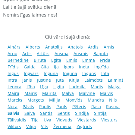
Lai tie šajā svētku dienā,
Nemirstīgas laimes nes!
Citi vārdi šajā dienā:
Ainārs
Alberts
Anatolijs
Anatols
Ardis
Arnis
Arno
Artis
Artūrs
Ausma
Ausmis
Baņuta
Bernedīne
Biruta
Egita
Emīls
Emma
Frīda
Frīdis
Gaida
Gita
Ija
Igors
Ineta
Ingrīda
Ingus
Ingvars
Inguna
Ingūna
Inguns
Inta
Intra
Jānis
Justīne
Juta
Kitija
Laimdots
Laimiņš
Lenora
Lība
Līga
Ligita
Ludmila
Madis
Maiga
Maira
Mairis
Mairita
Malva
Malvīne
Malvis
Mareks
Margots
Milija
Monvīds
Mundra
Nils
Nora
Pāvils
Paulis
Pauls
Pēteris
Rasa
Rasma
Saivis
Saiva
Santis
Sentis
Sindija
Sintija
Tālivaldis
Tija
Uva
Vidvuds
Viestards
Viesturs
Viktors
Vilija
Vits
Žermēna
Zigfrīds