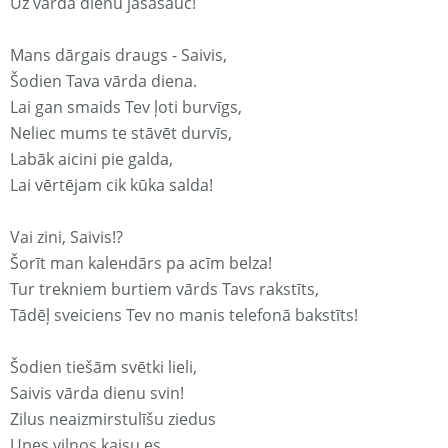
Uz vārda dienu jāsasauc!
Mans dārgais draugs - Saivis,
Šodien Tava vārda diena.
Lai gan smaids Tev ļoti burvīgs,
Neliec mums te stāvēt durvīs,
Labāk aicini pie galda,
Lai vērtējam cik kūka salda!
Vai zini, Saivis!?
Šorīt man kaleнdārs pa acīm belza!
Tur trekniem burtiem vārds Tavs rakstīts,
Tādēļ sveiciens Tev no manis telefonā bakstīts!
Šodien tiešām svētki lieli,
Saivis vārda dienu svin!
Zilus neaizmirstulīšu ziedus
Upes viļņos kaisu es,