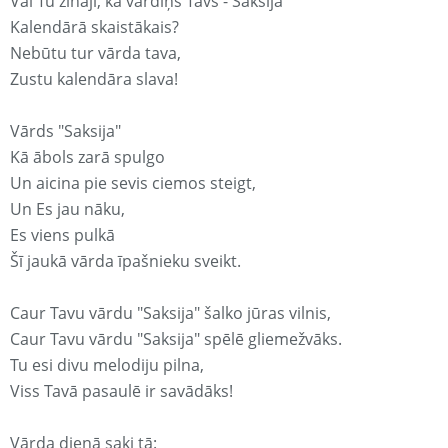
Vai Tu zināji, ka vārdiņš Tavs - Saksija
Kalendārā skaistākais?
Nebūtu tur vārda tava,
Zustu kalendāra slava!
Vārds "Saksija"
Kā ābols zarā spulgo
Un aicina pie sevis ciemos steigt,
Un Es jau nāku,
Es viens pulkā
Šī jaukā vārda īpašnieku sveikt.
Caur Tavu vārdu "Saksija" šalko jūras vilnis,
Caur Tavu vārdu "Saksija" spēlē gliemežvāks.
Tu esi divu melodiju pilna,
Viss Tavā pasaulē ir savādāks!
Vārda dienā saki tā: