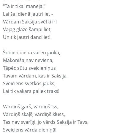
"Tā ir tikai manējā!"
Lai šai dienā jautri iet -
Vārdam Saksija svētki ir!
Vajag glāzē šampi liet,
Un tik jautri dancī iet!
Šodien diena varen jauka,
Mākonīša nav neviena,
Tāpēc sūtu sveicieniņus
Tavam vārdam, kas ir Saksija,
Sveiciens svētkos jauks,
Lai tik vakars paliek traks!
Vārdiņš garš, vārdiņš īss,
Vārdiņš skaļš, vārdiņš kluss,
Tas nav svarīgi, jo vārds Saksija ir Tavs,
Sveiciens vārda dieniņā!