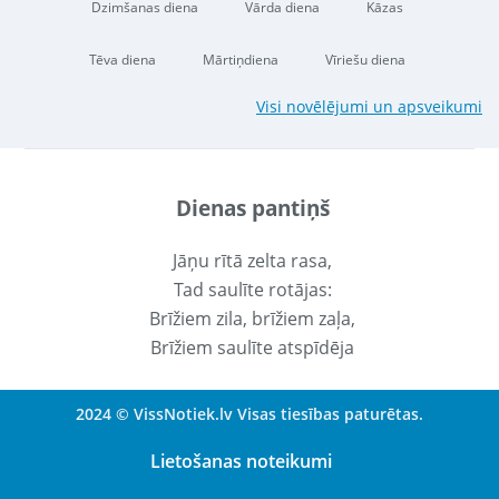
Dzimšanas diena
Vārda diena
Kāzas
Tēva diena
Mārtiņdiena
Vīriešu diena
Visi novēlējumi un apsveikumi
Dienas pantiņš
Jāņu rītā zelta rasa,
Tad saulīte rotājas:
Brīžiem zila, brīžiem zaļa,
Brīžiem saulīte atspīdēja
2024 © VissNotiek.lv Visas tiesības paturētas.
Lietošanas noteikumi