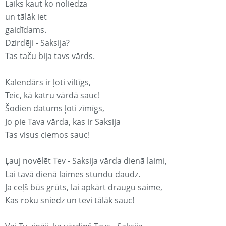
Laiks kaut ko noliedza
un tālāk iet
gaidīdams.
Dzirdēji - Saksija?
Tas taču bija tavs vārds.
Kalendārs ir ļoti viltīgs,
Teic, kā katru vārdā sauc!
Šodien datums ļoti zīmīgs,
Jo pie Tava vārda, kas ir Saksija
Tas visus ciemos sauc!
Ļauj novēlēt Tev - Saksija vārda dienā laimi,
Lai tavā dienā laimes stundu daudz.
Ja ceļš būs grūts, lai apkārt draugu saime,
Kas roku sniedz un tevi tālāk sauc!