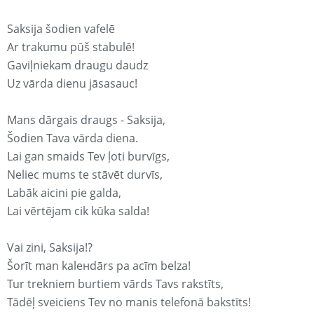
Saksija šodien vafelē
Ar trakumu pūš stabulē!
Gaviļniekam draugu daudz
Uz vārda dienu jāsasauc!
Mans dārgais draugs - Saksija,
Šodien Tava vārda diena.
Lai gan smaids Tev ļoti burvīgs,
Neliec mums te stāvēt durvīs,
Labāk aicini pie galda,
Lai vērtējam cik kūka salda!
Vai zini, Saksija!?
Šorīt man kaleнdārs pa acīm belza!
Tur trekniem burtiem vārds Tavs rakstīts,
Tādēļ sveiciens Tev no manis telefonā bakstīts!