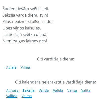
Šodien tiešām svētki lieli,
Saksija vārda dienu svin!
Zilus neaizmirstulīšu ziedus
Upes viļņos kaisu es,
Lai tie šajā svētku dienā,
Nemirstīgas laimes nes!
Citi vārdi šajā dienā:
Aigars
Vilma
Citi kalendārā neierakstītie vārdi šajā dienā:
Aigvars
Saksija
Valida
Valīda
Valisa
Valita
Vallida
Valma