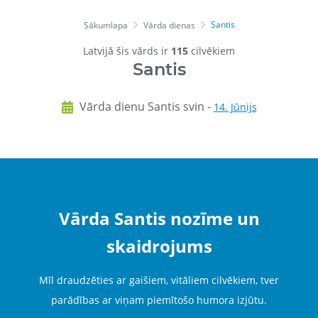
Santis
Sākumlapa
Vārda dienas
Latvijā šis vārds ir
115
cilvēkiem
Santis
Vārda dienu Santis svin -
14. Jūnijs
Vārda Santis nozīme un
skaidrojums
Mīl draudzēties ar gaišiem, vitāliem cilvēkiem, tver
parādības ar viņam piemītošo humora izjūtu.