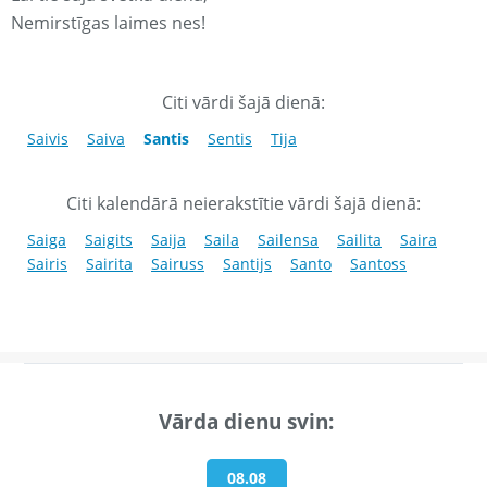
Nemirstīgas laimes nes!
Citi vārdi šajā dienā:
Saivis
Saiva
Santis
Sentis
Tija
Citi kalendārā neierakstītie vārdi šajā dienā:
Saiga
Saigits
Saija
Saila
Sailensa
Sailita
Saira
Sairis
Sairita
Sairuss
Santijs
Santo
Santoss
Vārda dienu svin:
08.08