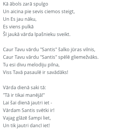
Kā ābols zarā spulgo
Un aicina pie sevis ciemos steigt,
Un Es jau nāku,
Es viens pulkā
Šī jaukā vārda īpašnieku sveikt.
Caur Tavu vārdu "Santis" šalko jūras vilnis,
Caur Tavu vārdu "Santis" spēlē gliemežvāks.
Tu esi divu melodiju pilna,
Viss Tavā pasaulē ir savādāks!
Vārda dienā saki tā:
"Tā ir tikai manējā!"
Lai šai dienā jautri iet -
Vārdam Santis svētki ir!
Vajag glāzē šampi liet,
Un tik jautri dancī iet!