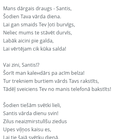
Mans dārgais draugs - Santis,
Šodien Tava vārda diena.
Lai gan smaids Tev ļoti burvīgs,
Neliec mums te stāvēt durvīs,
Labāk aicini pie galda,
Lai vērtējam cik kūka salda!
Vai zini, Santis!?
Šorīt man kaleнdārs pa acīm belza!
Tur trekniem burtiem vārds Tavs rakstīts,
Tādēļ sveiciens Tev no manis telefonā bakstīts!
Šodien tiešām svētki lieli,
Santis vārda dienu svin!
Zilus neaizmirstulīšu ziedus
Upes viļņos kaisu es,
Lai tie šajā svētku dienā,