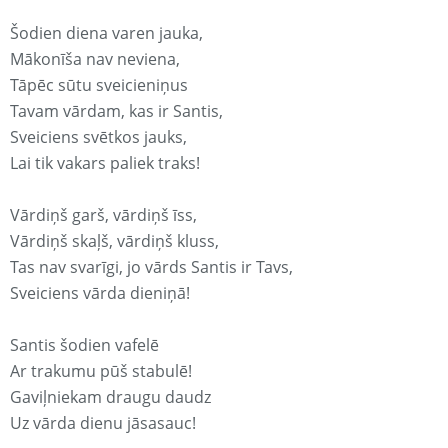
Šodien diena varen jauka,
Mākonīša nav neviena,
Tāpēc sūtu sveicieniņus
Tavam vārdam, kas ir Santis,
Sveiciens svētkos jauks,
Lai tik vakars paliek traks!
Vārdiņš garš, vārdiņš īss,
Vārdiņš skaļš, vārdiņš kluss,
Tas nav svarīgi, jo vārds Santis ir Tavs,
Sveiciens vārda dieniņā!
Santis šodien vafelē
Ar trakumu pūš stabulē!
Gaviļniekam draugu daudz
Uz vārda dienu jāsasauc!