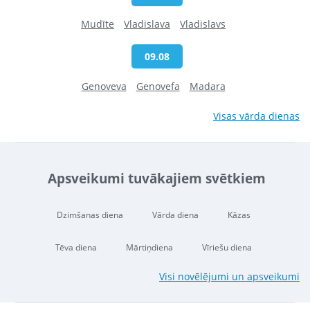
Mudīte
Vladislava
Vladislavs
09.08
Genoveva
Genovefa
Madara
Visas vārda dienas
Apsveikumi tuvākajiem svētkiem
Dzimšanas diena
Vārda diena
Kāzas
Tēva diena
Mārtiņdiena
Vīriešu diena
Visi novēlējumi un apsveikumi