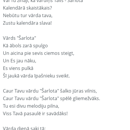
Vai Tu zināji, ka vārdiņš Tavs - Šarlota
Kalendārā skaistākais?
Nebūtu tur vārda tava,
Zustu kalendāra slava!
Vārds "Šarlota"
Kā ābols zarā spulgo
Un aicina pie sevis ciemos steigt,
Un Es jau nāku,
Es viens pulkā
Šī jaukā vārda īpašnieku sveikt.
Caur Tavu vārdu "Šarlota" šalko jūras vilnis,
Caur Tavu vārdu "Šarlota" spēlē gliemežvāks.
Tu esi divu melodiju pilna,
Viss Tavā pasaulē ir savādāks!
Vārda dienā saki tā: