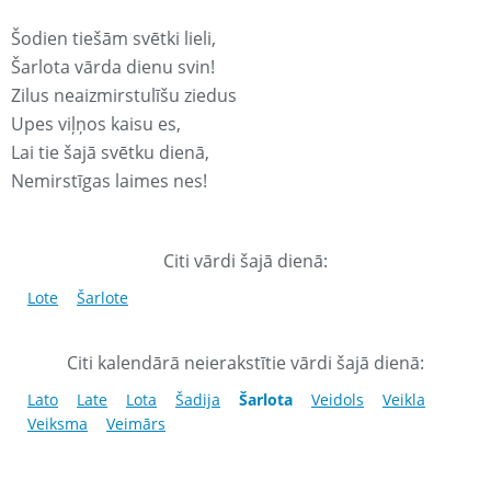
Šodien tiešām svētki lieli,
Šarlota vārda dienu svin!
Zilus neaizmirstulīšu ziedus
Upes viļņos kaisu es,
Lai tie šajā svētku dienā,
Nemirstīgas laimes nes!
Citi vārdi šajā dienā:
Lote
Šarlote
Citi kalendārā neierakstītie vārdi šajā dienā:
Lato
Late
Lota
Šadija
Šarlota
Veidols
Veikla
Veiksma
Veimārs