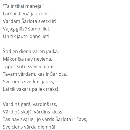
"Tā ir tikai manējā!"
Lai šai dienā jautri iet -
Vārdam Šarlota svētki ir!
Vajag glāzē šampi liet,
Un tik jautri dancī iet!
Šodien diena varen jauka,
Mākonīša nav neviena,
Tāpēc sūtu sveicieniņus
Tavam vārdam, kas ir Šarlota,
Sveiciens svētkos jauks,
Lai tik vakars paliek traks!
Vārdiņš garš, vārdiņš īss,
Vārdiņš skaļš, vārdiņš kluss,
Tas nav svarīgi, jo vārds Šarlota ir Tavs,
Sveiciens vārda dieniņā!