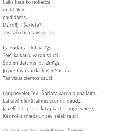
Laiks kaut ko noliedza
un tālāk iet
gaidīdams.
Dzirdēji - Šarlota?
Tas taču bija tavs vārds.
Kalendārs ir ļoti viltīgs,
Teic, kā katru vārdā sauc!
Šodien datums ļoti zīmīgs,
Jo pie Tava vārda, kas ir Šarlota
Tas visus ciemos sauc!
Ļauj novēlēt Tev - Šarlota vārda dienā laimi,
Lai tavā dienā laimes stundu daudz.
Ja ceļš būs grūts, lai apkārt draugu saime,
Kas roku sniedz un tevi tālāk sauc!