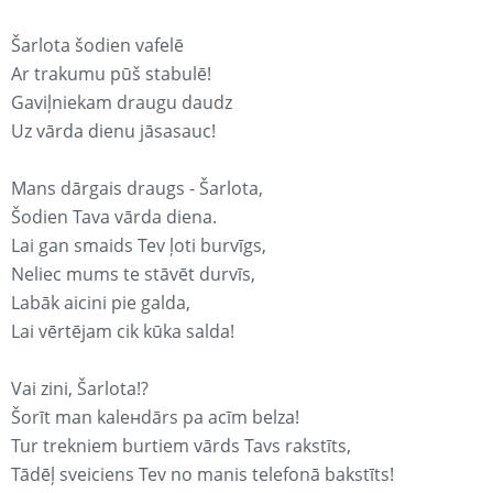
Šarlota šodien vafelē
Ar trakumu pūš stabulē!
Gaviļniekam draugu daudz
Uz vārda dienu jāsasauc!
Mans dārgais draugs - Šarlota,
Šodien Tava vārda diena.
Lai gan smaids Tev ļoti burvīgs,
Neliec mums te stāvēt durvīs,
Labāk aicini pie galda,
Lai vērtējam cik kūka salda!
Vai zini, Šarlota!?
Šorīt man kaleнdārs pa acīm belza!
Tur trekniem burtiem vārds Tavs rakstīts,
Tādēļ sveiciens Tev no manis telefonā bakstīts!