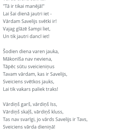
"Tā ir tikai manējā!"
Lai šai dienā jautri iet -
Vārdam Savelijs svētki ir!
Vajag glāzē šampi liet,
Un tik jautri dancī iet!
Šodien diena varen jauka,
Mākonīša nav neviena,
Tāpēc sūtu sveicieniņus
Tavam vārdam, kas ir Savelijs,
Sveiciens svētkos jauks,
Lai tik vakars paliek traks!
Vārdiņš garš, vārdiņš īss,
Vārdiņš skaļš, vārdiņš kluss,
Tas nav svarīgi, jo vārds Savelijs ir Tavs,
Sveiciens vārda dieniņā!