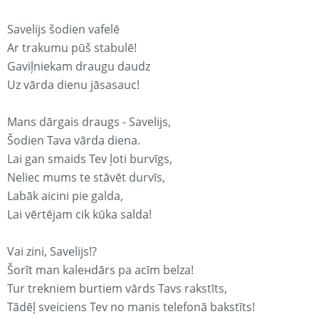
Savelijs šodien vafelē
Ar trakumu pūš stabulē!
Gaviļniekam draugu daudz
Uz vārda dienu jāsasauc!
Mans dārgais draugs - Savelijs,
Šodien Tava vārda diena.
Lai gan smaids Tev ļoti burvīgs,
Neliec mums te stāvēt durvīs,
Labāk aicini pie galda,
Lai vērtējam cik kūka salda!
Vai zini, Savelijs!?
Šorīt man kaleнdārs pa acīm belza!
Tur trekniem burtiem vārds Tavs rakstīts,
Tādēļ sveiciens Tev no manis telefonā bakstīts!