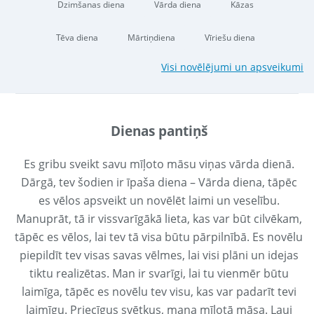
Dzimšanas diena
Vārda diena
Kāzas
Tēva diena
Mārtiņdiena
Vīriešu diena
Visi novēlējumi un apsveikumi
Dienas pantiņš
Es gribu sveikt savu mīļoto māsu viņas vārda dienā.
Dārgā, tev šodien ir īpaša diena – Vārda diena, tāpēc
es vēlos apsveikt un novēlēt laimi un veselību.
Manuprāt, tā ir vissvarīgākā lieta, kas var būt cilvēkam,
tāpēc es vēlos, lai tev tā visa būtu pārpilnībā. Es novēlu
piepildīt tev visas savas vēlmes, lai visi plāni un idejas
tiktu realizētas. Man ir svarīgi, lai tu vienmēr būtu
laimīga, tāpēc es novēlu tev visu, kas var padarīt tevi
laimīgu. Priecīgus svētkus, mana mīļotā māsa. Ļauj