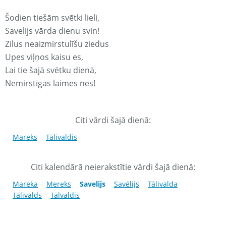
Šodien tiešām svētki lieli,
Savelijs vārda dienu svin!
Zilus neaizmirstulīšu ziedus
Upes viļņos kaisu es,
Lai tie šajā svētku dienā,
Nemirstīgas laimes nes!
Citi vārdi šajā dienā:
Mareks
Tālivaldis
Citi kalendārā neierakstītie vārdi šajā dienā:
Mareka
Mereks
Savelijs
Savēlijs
Tālivalda
Tālivalds
Tālvaldis