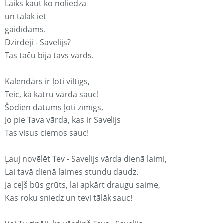
Laiks kaut ko noliedza
un tālāk iet
gaidīdams.
Dzirdēji - Savelijs?
Tas taču bija tavs vārds.
Kalendārs ir ļoti viltīgs,
Teic, kā katru vārdā sauc!
Šodien datums ļoti zīmīgs,
Jo pie Tava vārda, kas ir Savelijs
Tas visus ciemos sauc!
Ļauj novēlēt Tev - Savelijs vārda dienā laimi,
Lai tavā dienā laimes stundu daudz.
Ja ceļš būs grūts, lai apkārt draugu saime,
Kas roku sniedz un tevi tālāk sauc!