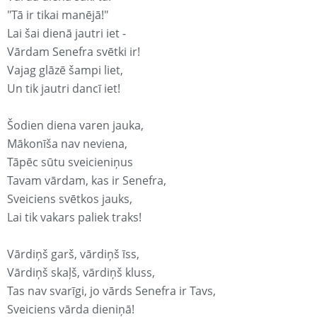
"Tā ir tikai manējā!"
Lai šai dienā jautri iet -
Vārdam Senefra svētki ir!
Vajag glāzē šampi liet,
Un tik jautri dancī iet!
Šodien diena varen jauka,
Mākonīša nav neviena,
Tāpēc sūtu sveicieniņus
Tavam vārdam, kas ir Senefra,
Sveiciens svētkos jauks,
Lai tik vakars paliek traks!
Vārdiņš garš, vārdiņš īss,
Vārdiņš skaļš, vārdiņš kluss,
Tas nav svarīgi, jo vārds Senefra ir Tavs,
Sveiciens vārda dieniņā!