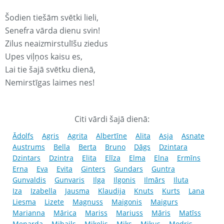
Šodien tiešām svētki lieli,
Senefra vārda dienu svin!
Zilus neaizmirstulīšu ziedus
Upes viļņos kaisu es,
Lai tie šajā svētku dienā,
Nemirstīgas laimes nes!
Citi vārdi šajā dienā:
Ādolfs
Agris
Agrita
Albertīne
Alita
Asja
Asnate
Austrums
Bella
Berta
Bruno
Dāgs
Dzintara
Dzintars
Dzintra
Elita
Elīza
Elma
Elna
Ermīns
Erna
Eva
Evita
Ginters
Gundars
Guntra
Gunvaldis
Gunvaris
Ilga
Ilgonis
Ilmārs
Iluta
Iza
Izabella
Jausma
Klaudija
Knuts
Kurts
Lana
Liesma
Lizete
Magnuss
Maigonis
Maigurs
Marianna
Mārica
Mariss
Mariuss
Māris
Matīss
Menarda
Mihails
Miķelis
Miks
Mikus
Modris