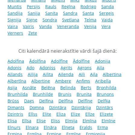
Muntis
Persijs
Rauls
Regīna
Rodrigo
Sanda
Sandija
Sanija
Sanita
Sandra
Santa
Sergejs
Signija
Signe
Sondra
Svetlana
Telma
Vaida
Vaira
Vairis
Vanda
Veneranda
Venija
Vera
Verners
Zete
Citi kalendārā neierakstītie vārdi šajā dienā:
Adolfina
Ādolfina
Adolfīne
Ādolfīne
Adonija
Adonis
Ado
Adoniss
Agrits
Agrons
Aila
Ailands
Ailija
Ailita
Ailenda
Aili
Ajla
Albertina
Albertīna
Albertine
Ambere
Anfims
Aribella
Asija
Asnāte
Belēna
Belinda
Berts
Bronhilda
Brunhilda
Brunhilde
Brunis
Brunita
Brunons
Brūss
Dags
Delfina
Delfīna
Delfīne
Delfija
Dimants
Domna
Dzintāra
Dzintārija
Dzintārs
Dzintris
Elīss
Elite
Eliza
Elize
Elīze
Elizete
Elisa
Elīsa
Elise
Eliss
Elmija
Elmīna
Elmīne
Elnurs
Elnara
Elnāra
Elneta
Eralds
Erma
Ermina
Ermīna
Ermine
Ermīne
Ermionija