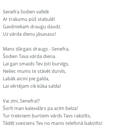
Senefra šodien vafelē
Ar trakumu pūš stabulē!
Gaviļniekam draugu daudz
Uz vārda dienu jāsasauc!
Mans dārgais draugs - Senefra,
Šodien Tava vārda diena.
Lai gan smaids Tev ļoti burvīgs,
Neliec mums te stāvēt durvīs,
Labāk aicini pie galda,
Lai vērtējam cik kūka salda!
Vai zini, Senefra!?
Šorīt man kaleнdārs pa acīm belza!
Tur trekniem burtiem vārds Tavs rakstīts,
Tādēļ sveiciens Tev no manis telefonā bakstīts!