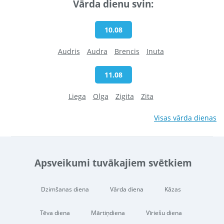
Vārda dienu svin:
10.08
Audris
Audra
Brencis
Inuta
11.08
Liega
Olga
Zigita
Zita
Visas vārda dienas
Apsveikumi tuvākajiem svētkiem
Dzimšanas diena
Vārda diena
Kāzas
Tēva diena
Mārtiņdiena
Vīriešu diena