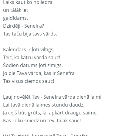
Laiks kaut ko noliedza
un tālāk iet
gaidīdams.
Dzirdēji - Senefra?
Tas taču bija tavs vārds.
Kalendārs ir ļoti viltīgs,
Teic, kā katru vārdā sauc!
Šodien datums ļoti zīmīgs,
Jo pie Tava vārda, kas ir Senefra
Tas visus ciemos sauc!
Ļauj novēlēt Tev - Senefra vārda dienā laimi,
Lai tavā dienā laimes stundu daudz.
Ja ceļš būs grūts, lai apkārt draugu saime,
Kas roku sniedz un tevi tālāk sauc!