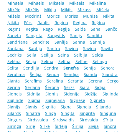
Mihaela
Mihaels
Mikaela
Mikaels
Mikalina
Mikēle
Miķēlis
Mikija
Mikijs
Mikuss
Mišela
Mišels
Modriņš
Morics
Moriss
Munise
Nikita
Ņikita
Pērs
Raulis
Regina
Reģina
Reģīna
Regīns
Regita
Rego
Regija
Salda
Sana
Sančo
Saneta
Sangrita
Sangvids
Sanijs
Sandita
Sandriāna
Sandrīte
Sanlija
Sanna
Sannija
Santana
Santija
Santra
Savina
Savīna
Savita
Sedriks
Šeila
Šeilija
Šeina
Šelbija
Šelda
Selēna
Sēlija
Selina
Selīna
Selīne
Selinga
Selita
Sendlija
Sendra
Senefra
Senija
Senora
Serafima
Šellija
Senda
Sendija
Sianda
Siandra
Sianta
Serafims
Serafina
Seranta
Serena
Sergo
Serīna
Serlana
Šerona
Seržs
Siāra
Sidija
Sidnejs
Sidnija
Sidnijs
Sidonija
Sidžija
Siglinda
Siglinde
Sigma
Signejana
Signese
Signeta
Signijs
Signis
Signita
Signa
Signeja
Sijanda
Silards
Sinatra
Singa
Singita
Singrita
Singūna
Singurs
Sirdsvalda
Sirdsvaldis
Sirdvalda
Sīrija
Sīringa
Sirje
Sirke
Širleja
Širlija
Sivija
Sinora