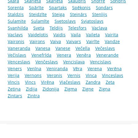
Skara
Skarleta
Skārleta
Skaudris
Snorre
Sondris
Sorenta
Spārīte
Spartaks
Spēkonis
Sondars
Staldzis
Steidzīte
Steiga
Steinārs
Stenlijs
Sulamite
Sulamīte
Svetoslavs
Svjatoslavs
Svanhilda
Sveta
Teldijs
Telesfors
Vaclava
Vaclavs
Vaidelotis
Vaidis
Vaila
Vaileta
Vairita
Vaironis
Vairons
Vaiva
Vaivars
Vairīte
Vandze
Vaneranda
Vanesa
Vanese
Večella
Večeslavs
Večislavs
Venefrīda
Venera
Venēra
Venerande
Venceslavs
Venčeslavs
Vencislava
Vencislavs
Veners
Venīna
Veniranda
Vēra
Verena
Verēna
Verija
Vernons
Veronis
Vernis
Vinca
Vinceslavs
Vincis
Vincs
Virēna
Vjačeslavs
Zandra
Zeta
Zetiņa
Zidija
Zidonija
Zigma
Zigne
Zigna
Zintars
Zintra