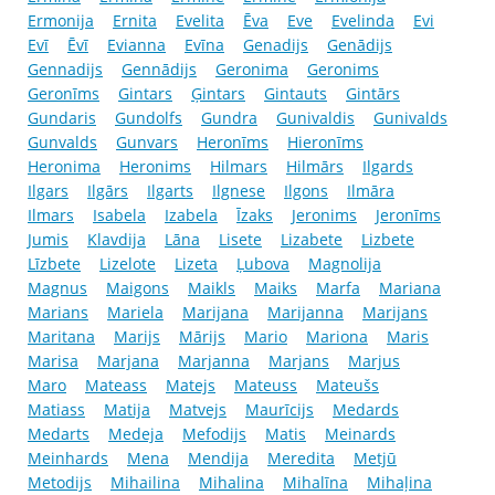
Ermonija
Ernita
Evelita
Ēva
Eve
Evelinda
Evi
Evī
Ēvī
Evianna
Evīna
Genadijs
Genādijs
Gennadijs
Gennādijs
Geronima
Geronims
Geronīms
Gintars
Ģintars
Gintauts
Gintārs
Gundaris
Gundolfs
Gundra
Gunivaldis
Gunivalds
Gunvalds
Gunvars
Heronīms
Hieronīms
Heronima
Heronims
Hilmars
Hilmārs
Ilgards
Ilgars
Ilgārs
Ilgarts
Ilgnese
Ilgons
Ilmāra
Ilmars
Isabela
Izabela
Īzaks
Jeronims
Jeronīms
Jumis
Klavdija
Lāna
Lisete
Lizabete
Lizbete
Līzbete
Lizelote
Lizeta
Ļubova
Magnolija
Magnus
Maigons
Maikls
Maiks
Marfa
Mariana
Marians
Mariela
Marijana
Marijanna
Marijans
Maritana
Marijs
Mārijs
Mario
Mariona
Maris
Marisa
Marjana
Marjanna
Marjans
Marjus
Maro
Mateass
Matejs
Mateuss
Mateušs
Matiass
Matija
Matvejs
Maurīcijs
Medards
Medarts
Medeja
Mefodijs
Matis
Meinards
Meinhards
Mena
Mendija
Meredita
Metjū
Metodijs
Mihailina
Mihalina
Mihalīna
Mihaļina