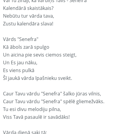
Vai Tu zināji, ka vārdiņš Tavs - Senefra
Kalendārā skaistākais?
Nebūtu tur vārda tava,
Zustu kalendāra slava!
Vārds "Senefra"
Kā ābols zarā spulgo
Un aicina pie sevis ciemos steigt,
Un Es jau nāku,
Es viens pulkā
Šī jaukā vārda īpašnieku sveikt.
Caur Tavu vārdu "Senefra" šalko jūras vilnis,
Caur Tavu vārdu "Senefra" spēlē gliemežvāks.
Tu esi divu melodiju pilna,
Viss Tavā pasaulē ir savādāks!
Vārda dienā saki tā: