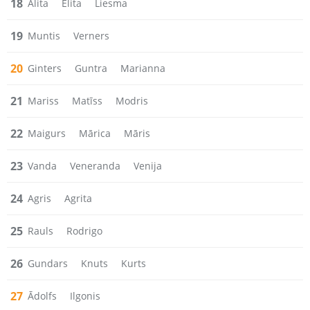
18
Alita
Elita
Liesma
19
Muntis
Verners
20
Ginters
Guntra
Marianna
21
Mariss
Matīss
Modris
22
Maigurs
Mārica
Māris
23
Vanda
Veneranda
Venija
24
Agris
Agrita
25
Rauls
Rodrigo
26
Gundars
Knuts
Kurts
27
Ādolfs
Ilgonis