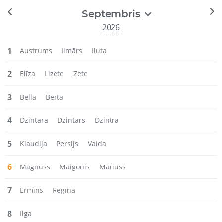
Septembris
2026
1
Austrums
Ilmārs
Iluta
2
Elīza
Lizete
Zete
3
Bella
Berta
4
Dzintara
Dzintars
Dzintra
5
Klaudija
Persijs
Vaida
6
Magnuss
Maigonis
Mariuss
7
Ermīns
Regīna
8
Ilga