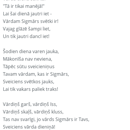
"Tā ir tikai manējā!"
Lai šai dienā jautri iet -
Vārdam Sigmārs svētki ir!
Vajag glāzē šampi liet,
Un tik jautri dancī iet!
Šodien diena varen jauka,
Mākonīša nav neviena,
Tāpēc sūtu sveicieniņus
Tavam vārdam, kas ir Sigmārs,
Sveiciens svētkos jauks,
Lai tik vakars paliek traks!
Vārdiņš garš, vārdiņš īss,
Vārdiņš skaļš, vārdiņš kluss,
Tas nav svarīgi, jo vārds Sigmārs ir Tavs,
Sveiciens vārda dieniņā!