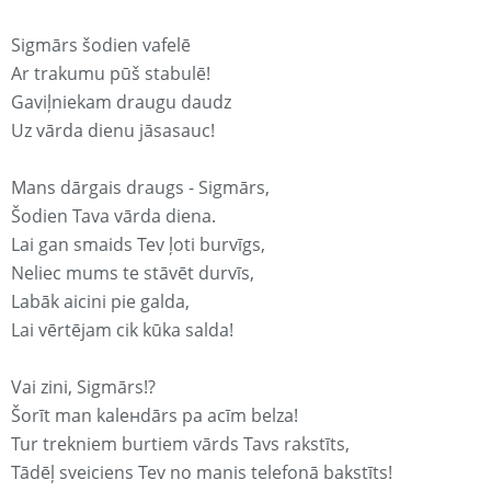
Sigmārs šodien vafelē
Ar trakumu pūš stabulē!
Gaviļniekam draugu daudz
Uz vārda dienu jāsasauc!
Mans dārgais draugs - Sigmārs,
Šodien Tava vārda diena.
Lai gan smaids Tev ļoti burvīgs,
Neliec mums te stāvēt durvīs,
Labāk aicini pie galda,
Lai vērtējam cik kūka salda!
Vai zini, Sigmārs!?
Šorīt man kaleнdārs pa acīm belza!
Tur trekniem burtiem vārds Tavs rakstīts,
Tādēļ sveiciens Tev no manis telefonā bakstīts!