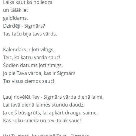
Laiks kaut ko noliedza
un tālāk iet
gaidīdams.
Dzirdēji - Sigmārs?
Tas taču bija tavs vārds.
Kalendārs ir ļoti viltīgs,
Teic, kā katru vārdā sauc!
Šodien datums ļoti zīmīgs,
Jo pie Tava vārda, kas ir Sigmārs
Tas visus ciemos sauc!
Ļauj novēlēt Tev - Sigmārs vārda dienā laimi,
Lai tavā dienā laimes stundu daudz.
Ja ceļš būs grūts, lai apkārt draugu saime,
Kas roku sniedz un tevi tālāk sauc!