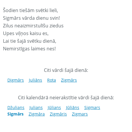
Šodien tiešām svētki lieli,
Sigmārs vārda dienu svin!
Zilus neaizmirstulīšu ziedus
Upes viļņos kaisu es,
Lai tie šajā svētku dienā,
Nemirstīgas laimes nes!
Citi vārdi šajā dienā:
Digmārs
Juliāns
Rota
Zigmārs
Citi kalendārā neierakstītie vārdi šajā dienā:
Džulians
Julians
Jūlians
Jūliāns
Sigmars
Sigmārs
Zigmāra
Zigmāris
Zigmars