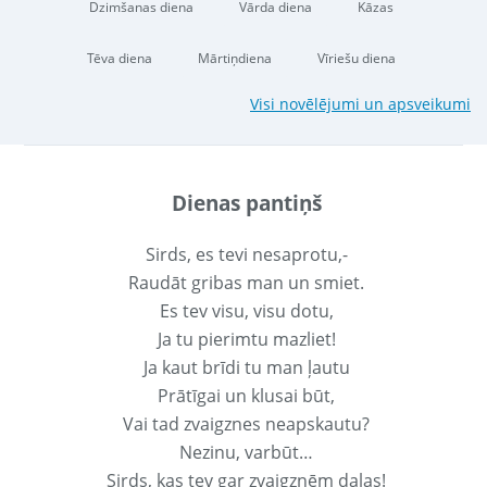
Dzimšanas diena
Vārda diena
Kāzas
Tēva diena
Mārtiņdiena
Vīriešu diena
Visi novēlējumi un apsveikumi
Dienas pantiņš
Sirds, es tevi nesaprotu,-
Raudāt gribas man un smiet.
Es tev visu, visu dotu,
Ja tu pierimtu mazliet!
Ja kaut brīdi tu man ļautu
Prātīgai un klusai būt,
Vai tad zvaigznes neapskautu?
Nezinu, varbūt…
Sirds, kas tev gar zvaigznēm daļas!