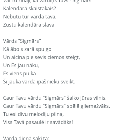
Vai Tu zināji, ka vārdiņš Tavs - Sigmārs
Kalendārā skaistākais?
Nebūtu tur vārda tava,
Zustu kalendāra slava!
Vārds "Sigmārs"
Kā ābols zarā spulgo
Un aicina pie sevis ciemos steigt,
Un Es jau nāku,
Es viens pulkā
Šī jaukā vārda īpašnieku sveikt.
Caur Tavu vārdu "Sigmārs" šalko jūras vilnis,
Caur Tavu vārdu "Sigmārs" spēlē gliemežvāks.
Tu esi divu melodiju pilna,
Viss Tavā pasaulē ir savādāks!
Vārda dienā saki tā: