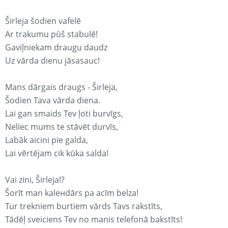
Širleja šodien vafelē
Ar trakumu pūš stabulē!
Gaviļniekam draugu daudz
Uz vārda dienu jāsasauc!
Mans dārgais draugs - Širleja,
Šodien Tava vārda diena.
Lai gan smaids Tev ļoti burvīgs,
Neliec mums te stāvēt durvīs,
Labāk aicini pie galda,
Lai vērtējam cik kūka salda!
Vai zini, Širleja!?
Šorīt man kaleнdārs pa acīm belza!
Tur trekniem burtiem vārds Tavs rakstīts,
Tādēļ sveiciens Tev no manis telefonā bakstīts!