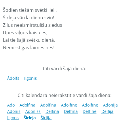
Šodien tiešām svētki lieli,
Širleja vārda dienu svin!
Zilus neaizmirstulīšu ziedus
Upes viļņos kaisu es,
Lai tie šajā svētku dienā,
Nemirstīgas laimes nes!
Citi vārdi šajā dienā:
Ādolfs
Ilgonis
Citi kalendārā neierakstītie vārdi šajā dienā:
Ado
Adolfina
Ādolfina
Adolfīne
Ādolfīne
Adonija
Adonis
Adoniss
Delfina
Delfīna
Delfīne
Delfija
Ilgons
Širleja
Širlija