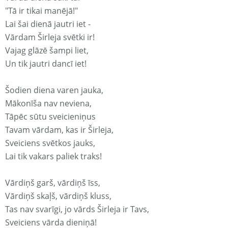
"Tā ir tikai manējā!"
Lai šai dienā jautri iet -
Vārdam Širleja svētki ir!
Vajag glāzē šampi liet,
Un tik jautri dancī iet!
Šodien diena varen jauka,
Mākonīša nav neviena,
Tāpēc sūtu sveicieniņus
Tavam vārdam, kas ir Širleja,
Sveiciens svētkos jauks,
Lai tik vakars paliek traks!
Vārdiņš garš, vārdiņš īss,
Vārdiņš skaļš, vārdiņš kluss,
Tas nav svarīgi, jo vārds Širleja ir Tavs,
Sveiciens vārda dieniņā!