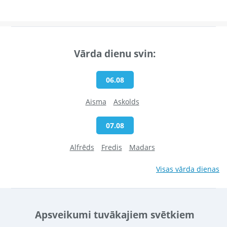
Vārda dienu svin:
06.08
Aisma
Askolds
07.08
Alfrēds
Fredis
Madars
Visas vārda dienas
Apsveikumi tuvākajiem svētkiem