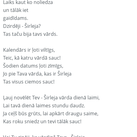
Laiks kaut ko noliedza
un tālāk iet
gaidīdams.
Dzirdēji - Širleja?
Tas taču bija tavs vārds.
Kalendārs ir ļoti viltīgs,
Teic, kā katru vārdā sauc!
Šodien datums ļoti zīmīgs,
Jo pie Tava vārda, kas ir Širleja
Tas visus ciemos sauc!
Ļauj novēlēt Tev - Širleja vārda dienā laimi,
Lai tavā dienā laimes stundu daudz.
Ja ceļš būs grūts, lai apkārt draugu saime,
Kas roku sniedz un tevi tālāk sauc!