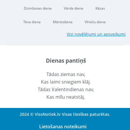
Dzimšanas diena
Vārda diena
Kāzas
Tēva diena
Mārtiņdiena
Vīriešu diena
Visi novēlējumi un apsveikumi
Dienas pantiņš
Tādas ziemas nav,
Kas laimi sniegiem klāj.
Tādas Valentindienas nav,
Kas mīlu neatstāj.
2024 © VissNotiek.lv Visas tiesības paturētas.
Lietošanas noteikumi