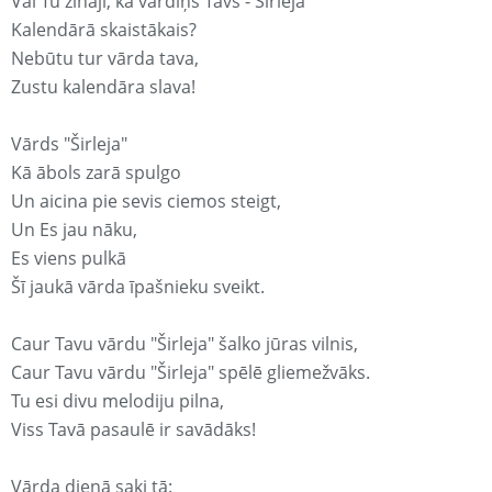
Vai Tu zināji, ka vārdiņš Tavs - Širleja
Kalendārā skaistākais?
Nebūtu tur vārda tava,
Zustu kalendāra slava!
Vārds "Širleja"
Kā ābols zarā spulgo
Un aicina pie sevis ciemos steigt,
Un Es jau nāku,
Es viens pulkā
Šī jaukā vārda īpašnieku sveikt.
Caur Tavu vārdu "Širleja" šalko jūras vilnis,
Caur Tavu vārdu "Širleja" spēlē gliemežvāks.
Tu esi divu melodiju pilna,
Viss Tavā pasaulē ir savādāks!
Vārda dienā saki tā: