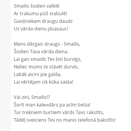
Smailis šodien vafelē
Ar trakumu pūš stabulē!
Gaviļniekam draugu daudz
Uz vārda dienu jāsasauc!
Mans dārgais draugs - Smailis,
Šodien Tava vārda diena.
Lai gan smaids Tev ļoti burvīgs,
Neliec mums te stāvēt durvīs,
Labāk aicini pie galda,
Lai vērtējam cik kūka salda!
Vai zini, Smailis!?
Šorīt man kaleнdārs pa acīm belza!
Tur trekniem burtiem vārds Tavs rakstīts,
Tādēļ sveiciens Tev no manis telefonā bakstīts!