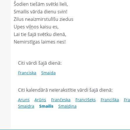
Šodien tiešām svētki lieli,
Smailis vārda dienu svin!
Zilus neaizmirstulīšu ziedus
Upes viļņos kaisu es,
Lai tie šajā svētku dienā,
Nemirstīgas laimes nes!
Citi vārdi šajā dienā:
Franciska
Smaida
Citi kalendārā neierakstītie vārdi šajā dienā:
Aruns
Arūns
Frančeska
Francišeks
Franciška
Fra
Smaidra
Smailis
Smaidiņa