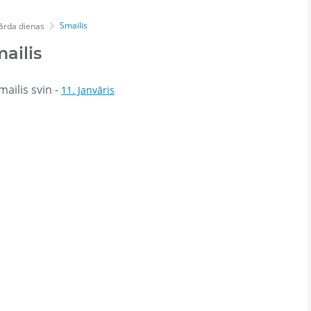
Smailis
ārda dienas
ailis
ailis svin -
11. Janvāris