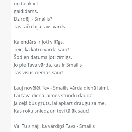
un tālāk iet
gaidīdams.
Dzirdēji - Smailis?
Tas taču bija tavs vārds.
Kalendārs ir ļoti viltīgs,
Teic, kā katru vārdā sauc!
Šodien datums ļoti zīmīgs,
Jo pie Tava vārda, kas ir Smailis
Tas visus ciemos sauc!
Ļauj novēlēt Tev - Smailis vārda dienā laimi,
Lai tavā dienā laimes stundu daudz.
Ja ceļš būs grūts, lai apkārt draugu saime,
Kas roku sniedz un tevi tālāk sauc!
Vai Tu zināji, ka vārdiņš Tavs - Smailis