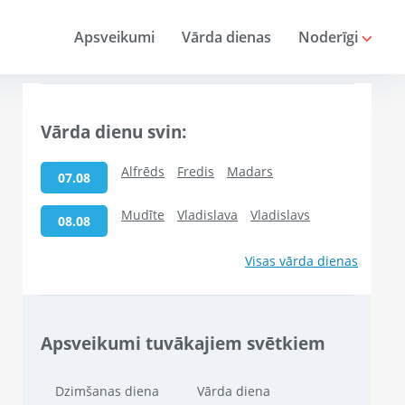
Apsveikumi
Vārda dienas
Noderīgi
Vārda dienu svin:
Alfrēds
Fredis
Madars
07.08
Mudīte
Vladislava
Vladislavs
08.08
Visas vārda dienas
Apsveikumi tuvākajiem svētkiem
Dzimšanas diena
Vārda diena