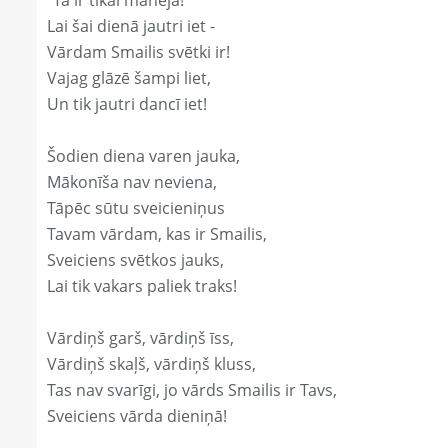
"Tā ir tikai manējā!"
Lai šai dienā jautri iet -
Vārdam Smailis svētki ir!
Vajag glāzē šampi liet,
Un tik jautri dancī iet!
Šodien diena varen jauka,
Mākonīša nav neviena,
Tāpēc sūtu sveicieniņus
Tavam vārdam, kas ir Smailis,
Sveiciens svētkos jauks,
Lai tik vakars paliek traks!
Vārdiņš garš, vārdiņš īss,
Vārdiņš skaļš, vārdiņš kluss,
Tas nav svarīgi, jo vārds Smailis ir Tavs,
Sveiciens vārda dieniņā!