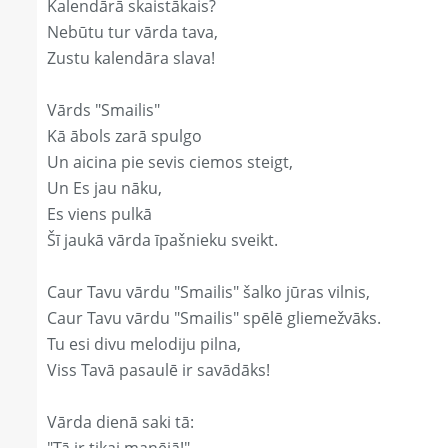
Kalendārā skaistākais?
Nebūtu tur vārda tava,
Zustu kalendāra slava!
Vārds "Smailis"
Kā ābols zarā spulgo
Un aicina pie sevis ciemos steigt,
Un Es jau nāku,
Es viens pulkā
Šī jaukā vārda īpašnieku sveikt.
Caur Tavu vārdu "Smailis" šalko jūras vilnis,
Caur Tavu vārdu "Smailis" spēlē gliemežvāks.
Tu esi divu melodiju pilna,
Viss Tavā pasaulē ir savādāks!
Vārda dienā saki tā: