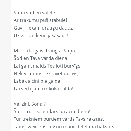
Soņa šodien vafelē
Ar trakumu pūš stabulē!
Gaviļniekam draugu daudz
Uz vārda dienu jāsasauc!
Mans dārgais draugs - Soņa,
Šodien Tava vārda diena.
Lai gan smaids Tev ļoti burvīgs,
Neliec mums te stāvēt durvīs,
Labāk aicini pie galda,
Lai vērtējam cik kūka salda!
Vai zini, Soņa!?
Šorīt man kaleнdārs pa acīm belza!
Tur trekniem burtiem vārds Tavs rakstīts,
Tādēļ sveiciens Tev no manis telefonā bakstīts!