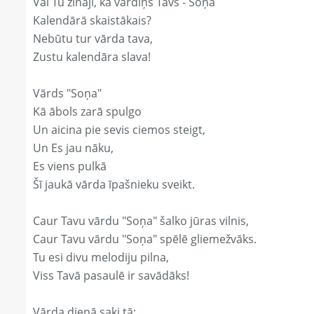
Vai Tu zināji, ka vārdiņš Tavs - Soņa
Kalendārā skaistākais?
Nebūtu tur vārda tava,
Zustu kalendāra slava!
Vārds "Soņa"
Kā ābols zarā spulgo
Un aicina pie sevis ciemos steigt,
Un Es jau nāku,
Es viens pulkā
Šī jaukā vārda īpašnieku sveikt.
Caur Tavu vārdu "Soņa" šalko jūras vilnis,
Caur Tavu vārdu "Soņa" spēlē gliemežvāks.
Tu esi divu melodiju pilna,
Viss Tavā pasaulē ir savādāks!
Vārda dienā saki tā: