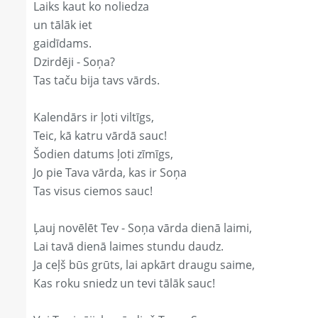
Laiks kaut ko noliedza
un tālāk iet
gaidīdams.
Dzirdēji - Soņa?
Tas taču bija tavs vārds.
Kalendārs ir ļoti viltīgs,
Teic, kā katru vārdā sauc!
Šodien datums ļoti zīmīgs,
Jo pie Tava vārda, kas ir Soņa
Tas visus ciemos sauc!
Ļauj novēlēt Tev - Soņa vārda dienā laimi,
Lai tavā dienā laimes stundu daudz.
Ja ceļš būs grūts, lai apkārt draugu saime,
Kas roku sniedz un tevi tālāk sauc!