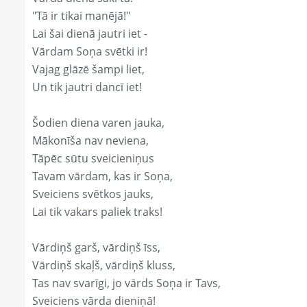
"Tā ir tikai manējā!"
Lai šai dienā jautri iet -
Vārdam Soņa svētki ir!
Vajag glāzē šampi liet,
Un tik jautri dancī iet!
Šodien diena varen jauka,
Mākonīša nav neviena,
Tāpēc sūtu sveicieniņus
Tavam vārdam, kas ir Soņa,
Sveiciens svētkos jauks,
Lai tik vakars paliek traks!
Vārdiņš garš, vārdiņš īss,
Vārdiņš skaļš, vārdiņš kluss,
Tas nav svarīgi, jo vārds Soņa ir Tavs,
Sveiciens vārda dieniņā!