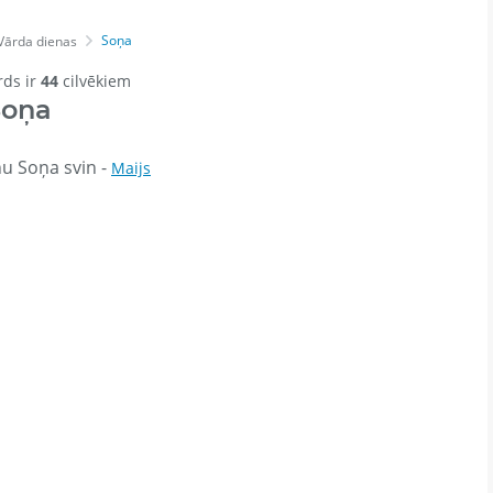
Soņa
Vārda dienas
rds ir
44
cilvēkiem
Soņa
u Soņa svin -
Maijs