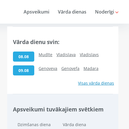
Apsveikumi
Vārda dienas
Noderīgi
Vārda dienu svin:
Mudīte
Vladislava
Vladislavs
08.08
Genoveva
Genovefa
Madara
09.08
Visas vārda dienas
Apsveikumi tuvākajiem svētkiem
Dzimšanas diena
Vārda diena