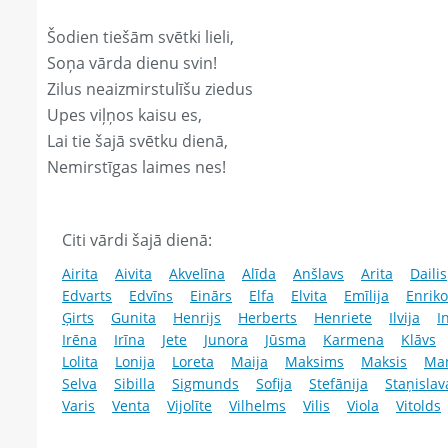
Šodien tiešām svētki lieli,
Soņa vārda dienu svin!
Zilus neaizmirstulīšu ziedus
Upes viļņos kaisu es,
Lai tie šajā svētku dienā,
Nemirstīgas laimes nes!
Citi vārdi šajā dienā:
Airita
Aivita
Akvelīna
Alīda
Anšlavs
Arita
Dailis
Edvarts
Edvīns
Einārs
Elfa
Elvita
Emīlija
Enriko
Ģirts
Gunita
Henrijs
Herberts
Henriete
Ilvija
I
Irēna
Irīna
Jete
Junora
Jūsma
Karmena
Klāvs
Lolita
Lonija
Loreta
Maija
Maksims
Maksis
Ma
Selva
Sibilla
Sigmunds
Sofija
Stefānija
Staņislav
Varis
Venta
Vijolīte
Vilhelms
Vilis
Viola
Vitolds