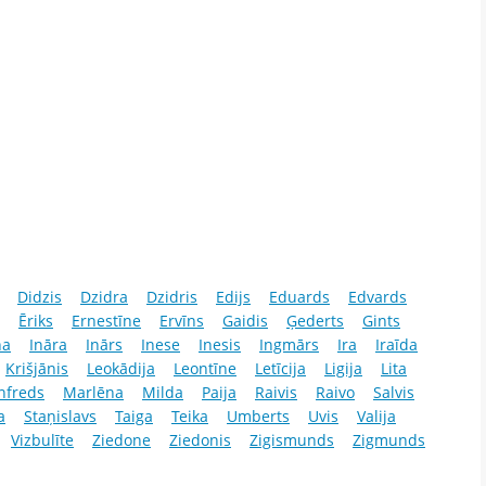
Didzis
Dzidra
Dzidris
Edijs
Eduards
Edvards
Ēriks
Ernestīne
Ervīns
Gaidis
Ģederts
Gints
na
Ināra
Inārs
Inese
Inesis
Ingmārs
Ira
Iraīda
Krišjānis
Leokādija
Leontīne
Letīcija
Ligija
Lita
nfreds
Marlēna
Milda
Paija
Raivis
Raivo
Salvis
a
Staņislavs
Taiga
Teika
Umberts
Uvis
Valija
Vizbulīte
Ziedone
Ziedonis
Zigismunds
Zigmunds