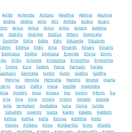
Airīte
Airlenda
Airtons
Akvilīna
Akilina
Akulina
Alidija
Alīdija
Alija
Alis
Amīda
Anāra
Anars
elms
Arina
Arīna
Arins
Arīns
Arions
Avelina
ks
Didrihs
Didriķis
Didžus
Dīters
Domicela
Dzidrīte
Edija
Ediks
Edis
Eduarda
Eduārds
Edvijs
Edvīna
Eidis
Eina
Einards
Einars
Einarts
Emilijana
Emīlja
Emiljana
Ennrike
Enrija
Enrijs
riks
Erihs
Erneste
Ernestina
Ernestīna
Ernestine
a
Ervins
Ezra
Fadejs
Faina
Farhads
Farida
Gaidvars
Genrieta
Gintis
Ģints
Glafira
Glafīra
Henrija
Henrita
Henrieta
Horens
Ignese
Inarta
nārijs
Inars
Indīra
Inesa
Inesīte
Ingemāra
Inija
Inmārs
Inna
Innara
Ino
Irenijs
Irēnijs
Īra
Irija
Īrija
Irina
Irinejs
Ironijs
Ismails
Izanda
Jella
Jermolajs
Jevdokija
Juna
Jūnija
Junita
š
Jūtvaldis
Juvents
Juvita
Kaido
Kālebs
Kaliksts
Kelina
Kellija
Keila
Keisija
Keitlīna
Keits
a
Kevins
Kilikeja
Kima
Kimberlija
Kims
Klaidis
Klods
Klotilde
Koleta
Konsuela
Konsuella
Kreigs