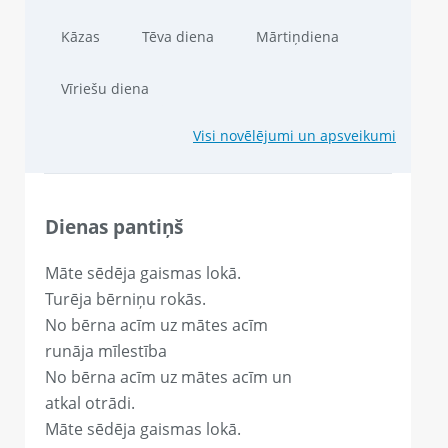
Kāzas
Tēva diena
Mārtiņdiena
Vīriešu diena
Visi novēlējumi un apsveikumi
Dienas pantiņš
Māte sēdēja gaismas lokā.
Turēja bērniņu rokās.
No bērna acīm uz mātes acīm
runāja mīlestība
No bērna acīm uz mātes acīm un
atkal otrādi.
Māte sēdēja gaismas lokā.