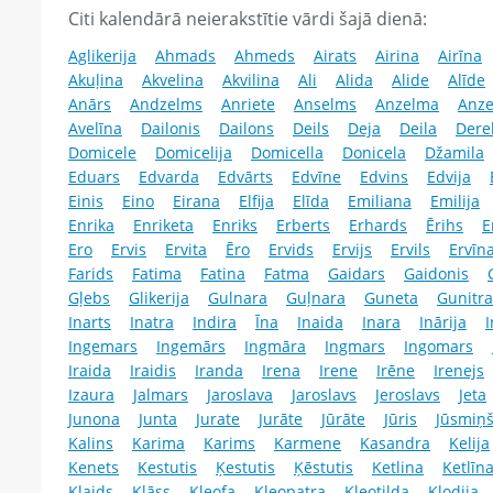
Citi kalendārā neierakstītie vārdi šajā dienā:
Aglikerija
Ahmads
Ahmeds
Airats
Airina
Airīna
Akuļina
Akvelina
Akvilina
Ali
Alida
Alide
Alīde
Anārs
Andzelms
Anriete
Anselms
Anzelma
Anz
Avelīna
Dailonis
Dailons
Deils
Deja
Deila
Dere
Domicele
Domicelija
Domicella
Donicela
Džamila
Eduars
Edvarda
Edvārts
Edvīne
Edvins
Edvija
Einis
Eino
Eirana
Elfija
Elīda
Emiliana
Emilija
Enrika
Enriketa
Enriks
Erberts
Erhards
Ērihs
E
Ero
Ervis
Ervita
Ēro
Ervids
Ervijs
Ervils
Ervīn
Farids
Fatima
Fatina
Fatma
Gaidars
Gaidonis
Gļebs
Glikerija
Gulnara
Guļnara
Guneta
Gunitra
Inarts
Inatra
Indira
Īna
Inaida
Inara
Inārija
I
Ingemars
Ingemārs
Ingmāra
Ingmars
Ingomars
Iraida
Iraidis
Iranda
Irena
Irene
Irēne
Irenejs
Izaura
Jalmars
Jaroslava
Jaroslavs
Jeroslavs
Jeta
Junona
Junta
Jurate
Jurāte
Jūrāte
Jūris
Jūsmiņ
Kalins
Karima
Karims
Karmene
Kasandra
Kelija
Kenets
Kestutis
Ķestutis
Ķēstutis
Ketlina
Ketlīn
Klaids
Klāss
Kleofa
Kleopatra
Kleotilda
Klodija