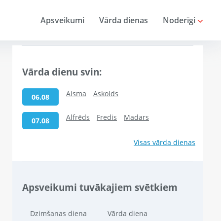
Apsveikumi
Vārda dienas
Noderīgi
Vārda dienu svin:
Aisma
Askolds
06.08
Alfrēds
Fredis
Madars
07.08
Visas vārda dienas
Apsveikumi tuvākajiem svētkiem
Dzimšanas diena
Vārda diena