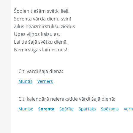
Šodien tiešām svētki lieli,
Sorenta vārda dienu svin!
Zilus neaizmirstulīšu ziedus
Upes viļņos kaisu es,
Lai tie šajā svētku dienā,
Nemirstīgas laimes nes!
Citi vārdi šajā dienā:
Muntis
Verners
Citi kalendārā neierakstītie vārdi šajā dienā:
Munise
Sorenta
Spārīte
Spartaks
Spēkonis
Vern