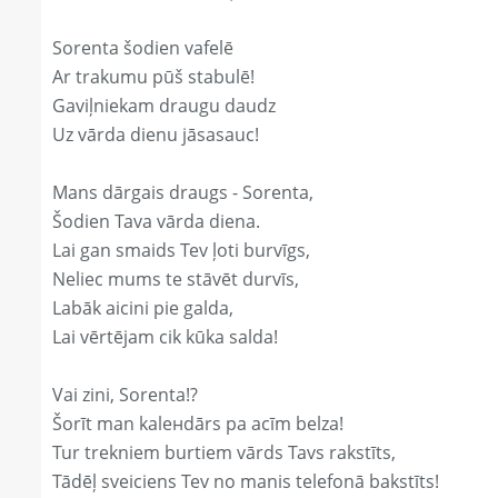
Sorenta šodien vafelē
Ar trakumu pūš stabulē!
Gaviļniekam draugu daudz
Uz vārda dienu jāsasauc!
Mans dārgais draugs - Sorenta,
Šodien Tava vārda diena.
Lai gan smaids Tev ļoti burvīgs,
Neliec mums te stāvēt durvīs,
Labāk aicini pie galda,
Lai vērtējam cik kūka salda!
Vai zini, Sorenta!?
Šorīt man kaleнdārs pa acīm belza!
Tur trekniem burtiem vārds Tavs rakstīts,
Tādēļ sveiciens Tev no manis telefonā bakstīts!