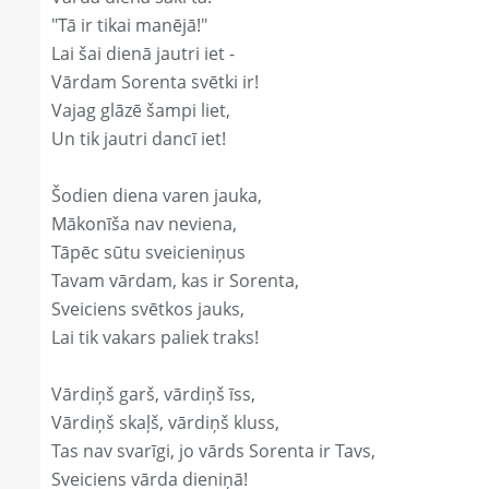
"Tā ir tikai manējā!"
Lai šai dienā jautri iet -
Vārdam Sorenta svētki ir!
Vajag glāzē šampi liet,
Un tik jautri dancī iet!
Šodien diena varen jauka,
Mākonīša nav neviena,
Tāpēc sūtu sveicieniņus
Tavam vārdam, kas ir Sorenta,
Sveiciens svētkos jauks,
Lai tik vakars paliek traks!
Vārdiņš garš, vārdiņš īss,
Vārdiņš skaļš, vārdiņš kluss,
Tas nav svarīgi, jo vārds Sorenta ir Tavs,
Sveiciens vārda dieniņā!