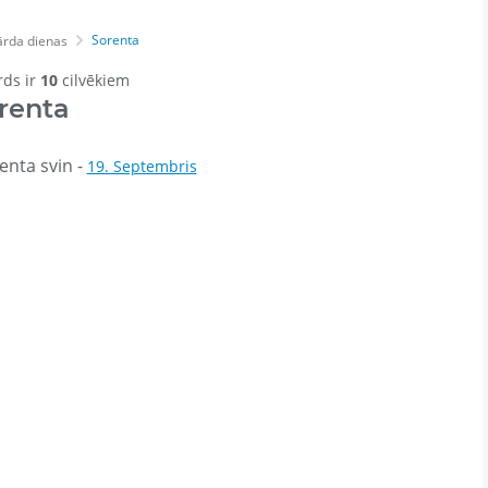
Sorenta
ārda dienas
rds ir
10
cilvēkiem
renta
enta svin -
19. Septembris