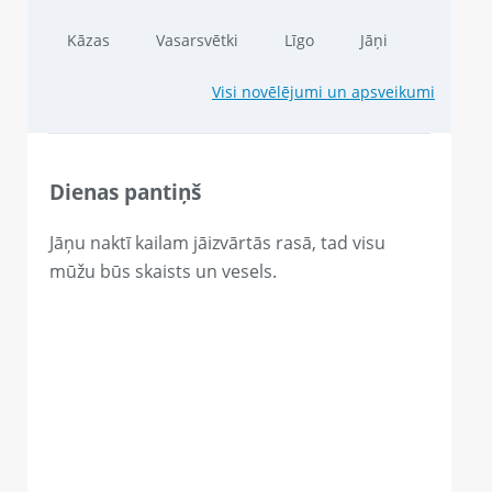
Kāzas
Vasarsvētki
Līgo
Jāņi
Visi novēlējumi un apsveikumi
Dienas pantiņš
Jāņu naktī kailam jāizvārtās rasā, tad visu
mūžu būs skaists un vesels.