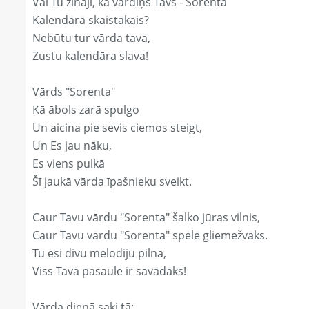
Vai Tu zināji, ka vārdiņš Tavs - Sorenta
Kalendārā skaistākais?
Nebūtu tur vārda tava,
Zustu kalendāra slava!
Vārds "Sorenta"
Kā ābols zarā spulgo
Un aicina pie sevis ciemos steigt,
Un Es jau nāku,
Es viens pulkā
Šī jaukā vārda īpašnieku sveikt.
Caur Tavu vārdu "Sorenta" šalko jūras vilnis,
Caur Tavu vārdu "Sorenta" spēlē gliemežvāks.
Tu esi divu melodiju pilna,
Viss Tavā pasaulē ir savādāks!
Vārda dienā saki tā: