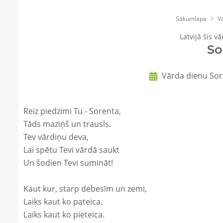
Sākumlapa
V
Latvijā šis vā
So
Vārda dienu Sor
Reiz piedzimi Tu - Sorenta,
Tāds maziņš un trausls.
Tev vārdiņu deva,
Lai spētu Tevi vārdā saukt
Un šodien Tevi sumināt!
Kaut kur, starp debesīm un zemi,
Laiks kaut ko pateica.
Laiks kaut ko pieteica.