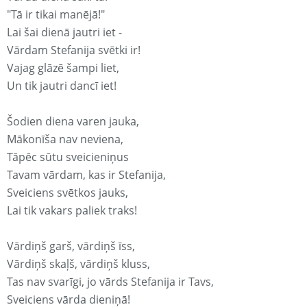
"Tā ir tikai manējā!"
Lai šai dienā jautri iet -
Vārdam Stefanija svētki ir!
Vajag glāzē šampi liet,
Un tik jautri dancī iet!
Šodien diena varen jauka,
Mākonīša nav neviena,
Tāpēc sūtu sveicieniņus
Tavam vārdam, kas ir Stefanija,
Sveiciens svētkos jauks,
Lai tik vakars paliek traks!
Vārdiņš garš, vārdiņš īss,
Vārdiņš skaļš, vārdiņš kluss,
Tas nav svarīgi, jo vārds Stefanija ir Tavs,
Sveiciens vārda dieniņā!