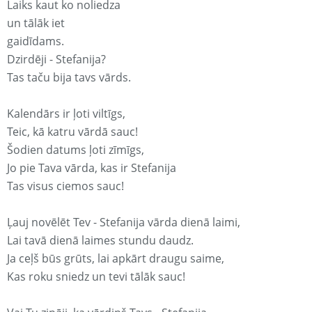
Laiks kaut ko noliedza
un tālāk iet
gaidīdams.
Dzirdēji - Stefanija?
Tas taču bija tavs vārds.
Kalendārs ir ļoti viltīgs,
Teic, kā katru vārdā sauc!
Šodien datums ļoti zīmīgs,
Jo pie Tava vārda, kas ir Stefanija
Tas visus ciemos sauc!
Ļauj novēlēt Tev - Stefanija vārda dienā laimi,
Lai tavā dienā laimes stundu daudz.
Ja ceļš būs grūts, lai apkārt draugu saime,
Kas roku sniedz un tevi tālāk sauc!