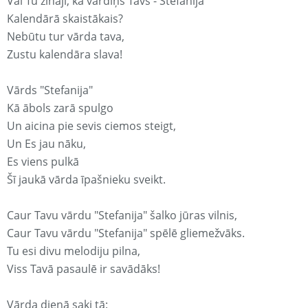
Vai Tu zināji, ka vārdiņš Tavs - Stefanija
Kalendārā skaistākais?
Nebūtu tur vārda tava,
Zustu kalendāra slava!
Vārds "Stefanija"
Kā ābols zarā spulgo
Un aicina pie sevis ciemos steigt,
Un Es jau nāku,
Es viens pulkā
Šī jaukā vārda īpašnieku sveikt.
Caur Tavu vārdu "Stefanija" šalko jūras vilnis,
Caur Tavu vārdu "Stefanija" spēlē gliemežvāks.
Tu esi divu melodiju pilna,
Viss Tavā pasaulē ir savādāks!
Vārda dienā saki tā: