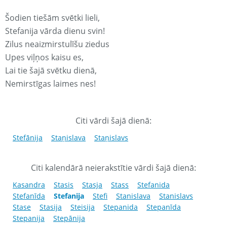
Šodien tiešām svētki lieli,
Stefanija vārda dienu svin!
Zilus neaizmirstulīšu ziedus
Upes viļņos kaisu es,
Lai tie šajā svētku dienā,
Nemirstīgas laimes nes!
Citi vārdi šajā dienā:
Stefānija
Staņislava
Staņislavs
Citi kalendārā neierakstītie vārdi šajā dienā:
Kasandra
Stasis
Stasja
Stass
Stefanida
Stefanīda
Stefanija
Stefi
Stanislava
Stanislavs
Stase
Stasija
Steisija
Stepanida
Stepanīda
Stepanija
Stepānija