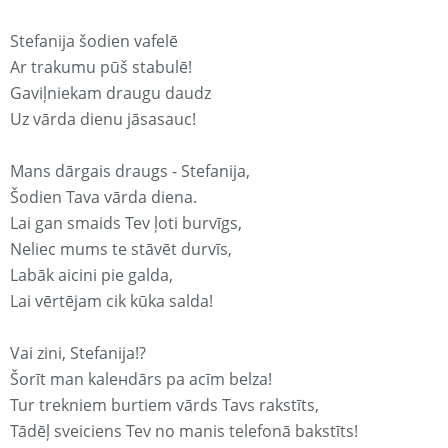
Stefanija šodien vafelē
Ar trakumu pūš stabulē!
Gaviļniekam draugu daudz
Uz vārda dienu jāsasauc!
Mans dārgais draugs - Stefanija,
Šodien Tava vārda diena.
Lai gan smaids Tev ļoti burvīgs,
Neliec mums te stāvēt durvīs,
Labāk aicini pie galda,
Lai vērtējam cik kūka salda!
Vai zini, Stefanija!?
Šorīt man kaleнdārs pa acīm belza!
Tur trekniem burtiem vārds Tavs rakstīts,
Tādēļ sveiciens Tev no manis telefonā bakstīts!