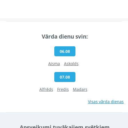
Vārda dienu svin:
06.08
Aisma
Askolds
07.08
Alfrēds
Fredis
Madars
Visas vārda dienas
Apsveikumi tuvākajiem svētkiem