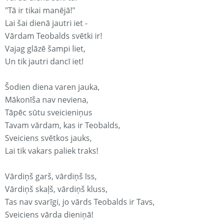
"Tā ir tikai manējā!"
Lai šai dienā jautri iet -
Vārdam Teobalds svētki ir!
Vajag glāzē šampi liet,
Un tik jautri dancī iet!
Šodien diena varen jauka,
Mākonīša nav neviena,
Tāpēc sūtu sveicieniņus
Tavam vārdam, kas ir Teobalds,
Sveiciens svētkos jauks,
Lai tik vakars paliek traks!
Vārdiņš garš, vārdiņš īss,
Vārdiņš skaļš, vārdiņš kluss,
Tas nav svarīgi, jo vārds Teobalds ir Tavs,
Sveiciens vārda dieniņā!