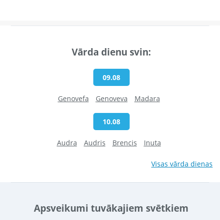
Vārda dienu svin:
09.08
Genovefa
Genoveva
Madara
10.08
Audra
Audris
Brencis
Inuta
Visas vārda dienas
Apsveikumi tuvākajiem svētkiem