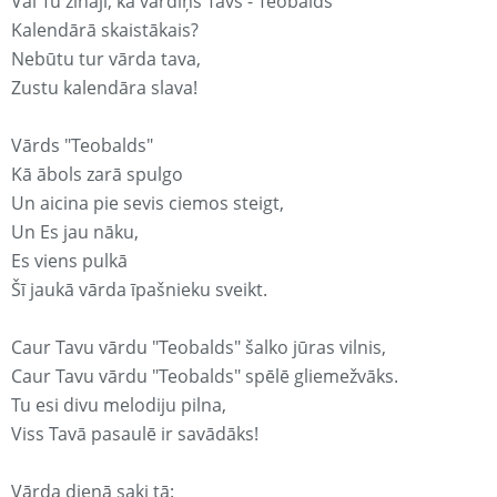
Vai Tu zināji, ka vārdiņš Tavs - Teobalds
Kalendārā skaistākais?
Nebūtu tur vārda tava,
Zustu kalendāra slava!
Vārds "Teobalds"
Kā ābols zarā spulgo
Un aicina pie sevis ciemos steigt,
Un Es jau nāku,
Es viens pulkā
Šī jaukā vārda īpašnieku sveikt.
Caur Tavu vārdu "Teobalds" šalko jūras vilnis,
Caur Tavu vārdu "Teobalds" spēlē gliemežvāks.
Tu esi divu melodiju pilna,
Viss Tavā pasaulē ir savādāks!
Vārda dienā saki tā: