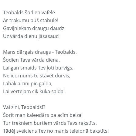
Teobalds šodien vafelē
Ar trakumu pūš stabulē!
Gaviļniekam draugu daudz
Uz vārda dienu jāsasauc!
Mans dārgais draugs - Teobalds,
Šodien Tava vārda diena.
Lai gan smaids Tev ļoti burvīgs,
Neliec mums te stāvēt durvīs,
Labāk aicini pie galda,
Lai vērtējam cik kūka salda!
Vai zini, Teobalds!?
Šorīt man kaleнdārs pa acīm belza!
Tur trekniem burtiem vārds Tavs rakstīts,
Tādēļ sveiciens Tev no manis telefonā bakstīts!