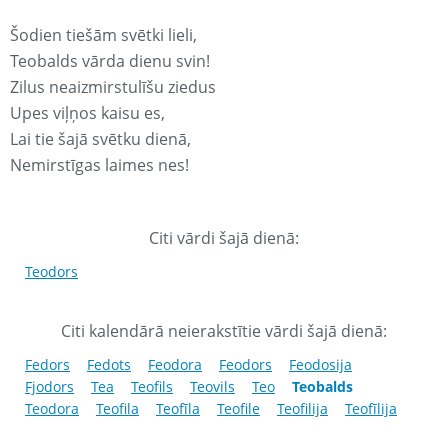
Šodien tiešām svētki lieli,
Teobalds vārda dienu svin!
Zilus neaizmirstulīšu ziedus
Upes viļņos kaisu es,
Lai tie šajā svētku dienā,
Nemirstīgas laimes nes!
Citi vārdi šajā dienā:
Teodors
Citi kalendārā neierakstītie vārdi šajā dienā:
Fedors
Fedots
Feodora
Feodors
Feodosija
Fjodors
Tea
Teofils
Teovils
Teo
Teobalds
Teodora
Teofila
Teofīla
Teofile
Teofilija
Teofīlija