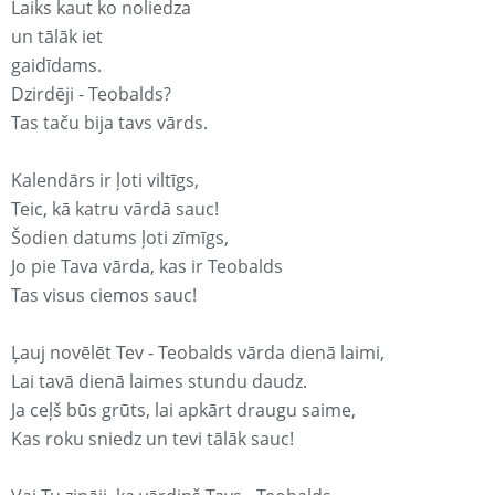
Laiks kaut ko noliedza
un tālāk iet
gaidīdams.
Dzirdēji - Teobalds?
Tas taču bija tavs vārds.
Kalendārs ir ļoti viltīgs,
Teic, kā katru vārdā sauc!
Šodien datums ļoti zīmīgs,
Jo pie Tava vārda, kas ir Teobalds
Tas visus ciemos sauc!
Ļauj novēlēt Tev - Teobalds vārda dienā laimi,
Lai tavā dienā laimes stundu daudz.
Ja ceļš būs grūts, lai apkārt draugu saime,
Kas roku sniedz un tevi tālāk sauc!