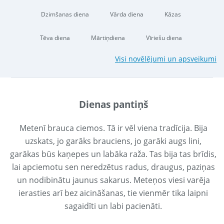
Dzimšanas diena
Vārda diena
Kāzas
Tēva diena
Mārtiņdiena
Vīriešu diena
Visi novēlējumi un apsveikumi
Dienas pantiņš
Metenī brauca ciemos. Tā ir vēl viena tradīcija. Bija
uzskats, jo garāks brauciens, jo garāki augs lini,
garākas būs kaņepes un labāka raža. Tas bija tas brīdis,
lai apciemotu sen neredzētus radus, draugus, paziņas
un nodibinātu jaunus sakarus. Meteņos viesi varēja
ierasties arī bez aicināšanas, tie vienmēr tika laipni
sagaidīti un labi pacienāti.