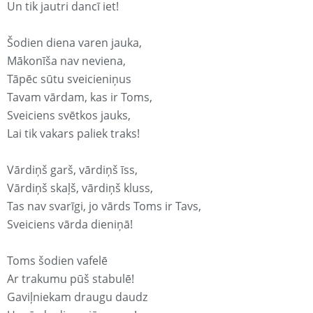
Un tik jautri dancī iet!
Šodien diena varen jauka,
Mākonīša nav neviena,
Tāpēc sūtu sveicieniņus
Tavam vārdam, kas ir Toms,
Sveiciens svētkos jauks,
Lai tik vakars paliek traks!
Vārdiņš garš, vārdiņš īss,
Vārdiņš skaļš, vārdiņš kluss,
Tas nav svarīgi, jo vārds Toms ir Tavs,
Sveiciens vārda dieniņā!
Toms šodien vafelē
Ar trakumu pūš stabulē!
Gaviļniekam draugu daudz