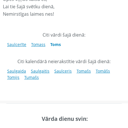
Lai tie šajā svētku dienā,
Nemirstīgas laimes nes!
Citi vārdi šajā dienā:
Saulcerīte
Tomass
Toms
Citi kalendārā neierakstītie vārdi šajā dienā:
Saulgaida
Saulgaitis
Saulceris
Tomašs
Tomāšs
Tomijs
Tumašs
Vārda dienu svin: