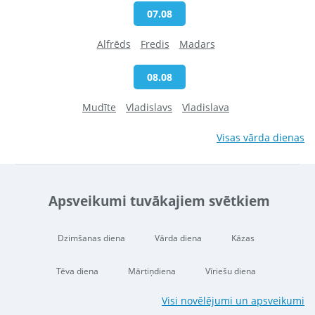
07.08
Alfrēds
Fredis
Madars
08.08
Mudīte
Vladislavs
Vladislava
Visas vārda dienas
Apsveikumi tuvākajiem svētkiem
Dzimšanas diena
Vārda diena
Kāzas
Tēva diena
Mārtiņdiena
Vīriešu diena
Visi novēlējumi un apsveikumi