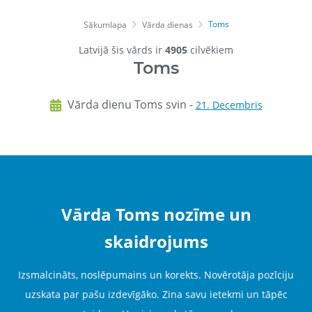
Toms
Sākumlapa
Vārda dienas
Latvijā šis vārds ir
4905
cilvēkiem
Toms
Vārda dienu Toms svin -
21. Decembris
Vārda Toms nozīme un
skaidrojums
Izsmalcināts, noslēpumains un korekts. Novērotāja pozīciju
uzskata par pašu izdevīgāko. Zina savu ietekmi un tāpēc