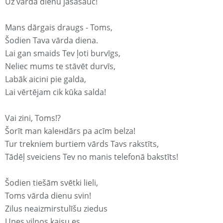
Uz vārda dienu jāsasauc!
Mans dārgais draugs - Toms,
Šodien Tava vārda diena.
Lai gan smaids Tev ļoti burvīgs,
Neliec mums te stāvēt durvīs,
Labāk aicini pie galda,
Lai vērtējam cik kūka salda!
Vai zini, Toms!?
Šorīt man kaleнdārs pa acīm belza!
Tur trekniem burtiem vārds Tavs rakstīts,
Tādēļ sveiciens Tev no manis telefonā bakstīts!
Šodien tiešām svētki lieli,
Toms vārda dienu svin!
Zilus neaizmirstulīšu ziedus
Upes viļņos kaisu es,