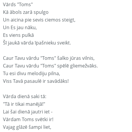
Vārds "Toms"
Kā ābols zarā spulgo
Un aicina pie sevis ciemos steigt,
Un Es jau nāku,
Es viens pulkā
Šī jaukā vārda īpašnieku sveikt.
Caur Tavu vārdu "Toms" šalko jūras vilnis,
Caur Tavu vārdu "Toms" spēlē gliemežvāks.
Tu esi divu melodiju pilna,
Viss Tavā pasaulē ir savādāks!
Vārda dienā saki tā:
"Tā ir tikai manējā!"
Lai šai dienā jautri iet -
Vārdam Toms svētki ir!
Vajag glāzē šampi liet,