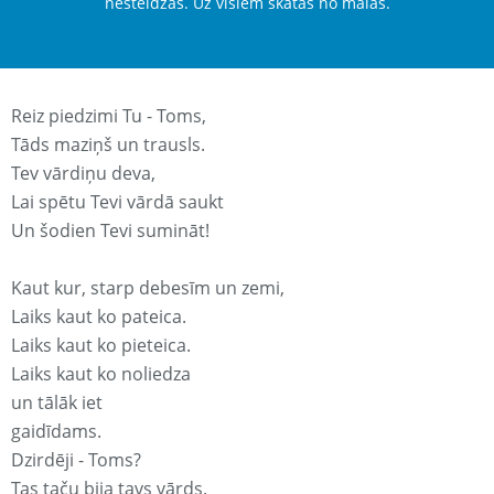
nesteidzas. Uz visiem skatās no malas.
Reiz piedzimi Tu - Toms,
Tāds maziņš un trausls.
Tev vārdiņu deva,
Lai spētu Tevi vārdā saukt
Un šodien Tevi sumināt!
Kaut kur, starp debesīm un zemi,
Laiks kaut ko pateica.
Laiks kaut ko pieteica.
Laiks kaut ko noliedza
un tālāk iet
gaidīdams.
Dzirdēji - Toms?
Tas taču bija tavs vārds.