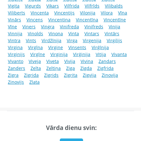
Vigita
Vigurds
Vikars
Vilfrida
Vilfrīds
Vilibalds
Viliberts
Vincenta
Vincentijs
Vilonija
Vilora
Vīna
Vinārs
Vincens
Vincentina
Vincentīna
Vincentīne
Vīne
Viners
Vingra
Vinifreda
Vinifreds
Vinija
Vinnija
Vinolds
Vinona
Vinta
Vintars
Vintārs
Vintra
Vints
Virdžīnija
Virga
Virgenija
Virgilijs
Virgina
Virgīna
Virgine
Vinsents
Virģīnija
Virginijs
Virgīne
Virginija
Virģinija
Vitija
Vivanta
Vivanto
Viveja
Viveta
Vivija
Vivina
Zandars
Zanders
Zelta
Zeltiņa
Ziga
Zigda
Zigfrida
Zigra
Zigrida
Zigrids
Zigrita
Zigvija
Zinovija
Zinovijs
Zlata
Vārda dienu svin: