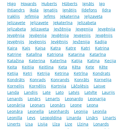
Higo
Hovards
Huberts
Hūberts
Ignāts
Igo
Ihtiandrs
Ikola
Ignatijs
Ignātijs
Ildefons
Ildra
Iraklijs
Jefimija
Jefims
Jekaterina
Jeļizaveta
Jelizavete
Jeļizavete
Jekaterīna
Jelizabeta
Jeļizabeta
Jelizaveta
Jevžēnija
Jevgenija
Jevgēnija
Jevgēņija
Jevģenija
Jevģēnija
Jevgenijs
Jevgēnijs
Jevgēņijs
Jevģenijs
Jevģēnijs
Jevženija
Kadija
Kaira
Kajs
Kajsa
Katra
Katre
Katri
Katrina
Katrine
Katalīna
Katriona
Katarina
Katarīna
Katažina
Katerina
Katerīna
Katija
Katiņa
Kecija
Keita
Keitija
Keitlina
Keta
Kēta
Kete
Kēte
Ketija
Ketri
Ketrija
Ketrina
Ketrīna
Kondrats
Kondrāts
Konrads
Konrands
Konrāts
Kornelija
Kornelijs
Kornēlijs
Kortnija
Lāčplēsis
Laisve
Landa
Landijs
Late
Lato
Latvis
Latvīte
Laurijs
Lenards
Lenārs
Lenarts
Leonardo
Leonarija
Leonārija
Leonars
Leonārs
Leone
Leona
Leonāra
Leonella
Leonhards
Leonija
Leonila
Leonilla
Ļevs
Leopoldina
Linarda
Linārs
Linarts
Linerts
Lisa
Lisija
Līza
Lize
Līziņa
Lonards