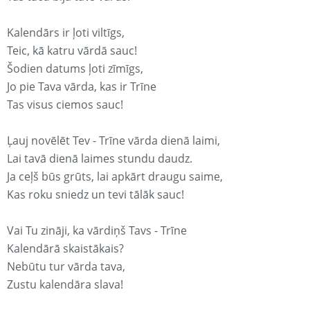
Kalendārs ir ļoti viltīgs,
Teic, kā katru vārdā sauc!
Šodien datums ļoti zīmīgs,
Jo pie Tava vārda, kas ir Trīne
Tas visus ciemos sauc!
Ļauj novēlēt Tev - Trīne vārda dienā laimi,
Lai tavā dienā laimes stundu daudz.
Ja ceļš būs grūts, lai apkārt draugu saime,
Kas roku sniedz un tevi tālāk sauc!
Vai Tu zināji, ka vārdiņš Tavs - Trīne
Kalendārā skaistākais?
Nebūtu tur vārda tava,
Zustu kalendāra slava!