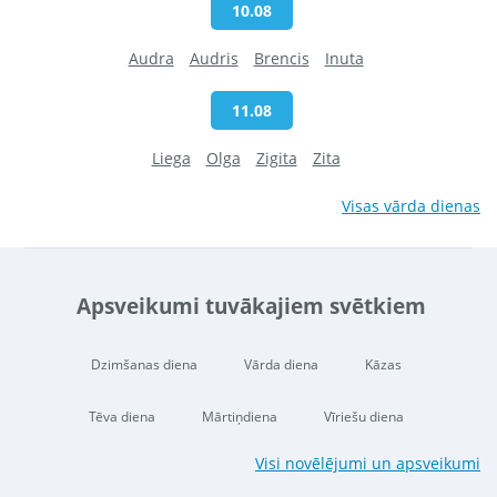
10.08
Audra
Audris
Brencis
Inuta
11.08
Liega
Olga
Zigita
Zita
Visas vārda dienas
Apsveikumi tuvākajiem svētkiem
Dzimšanas diena
Vārda diena
Kāzas
Tēva diena
Mārtiņdiena
Vīriešu diena
Visi novēlējumi un apsveikumi