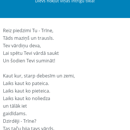
Dievs nokļūt viņas intrigu tīklā!
Reiz piedzimi Tu - Trīne,
Tāds maziņš un trausls.
Tev vārdiņu deva,
Lai spētu Tevi vārdā saukt
Un šodien Tevi sumināt!
Kaut kur, starp debesīm un zemi,
Laiks kaut ko pateica.
Laiks kaut ko pieteica.
Laiks kaut ko noliedza
un tālāk iet
gaidīdams.
Dzirdēji - Trīne?
Tas taču bija tavs vārds.