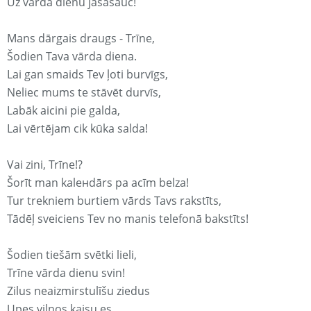
Uz vārda dienu jāsasauc!
Mans dārgais draugs - Trīne,
Šodien Tava vārda diena.
Lai gan smaids Tev ļoti burvīgs,
Neliec mums te stāvēt durvīs,
Labāk aicini pie galda,
Lai vērtējam cik kūka salda!
Vai zini, Trīne!?
Šorīt man kaleнdārs pa acīm belza!
Tur trekniem burtiem vārds Tavs rakstīts,
Tādēļ sveiciens Tev no manis telefonā bakstīts!
Šodien tiešām svētki lieli,
Trīne vārda dienu svin!
Zilus neaizmirstulīšu ziedus
Upes viļņos kaisu es,