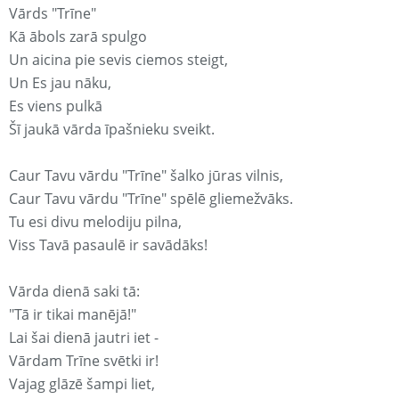
Vārds "Trīne"
Kā ābols zarā spulgo
Un aicina pie sevis ciemos steigt,
Un Es jau nāku,
Es viens pulkā
Šī jaukā vārda īpašnieku sveikt.
Caur Tavu vārdu "Trīne" šalko jūras vilnis,
Caur Tavu vārdu "Trīne" spēlē gliemežvāks.
Tu esi divu melodiju pilna,
Viss Tavā pasaulē ir savādāks!
Vārda dienā saki tā:
"Tā ir tikai manējā!"
Lai šai dienā jautri iet -
Vārdam Trīne svētki ir!
Vajag glāzē šampi liet,