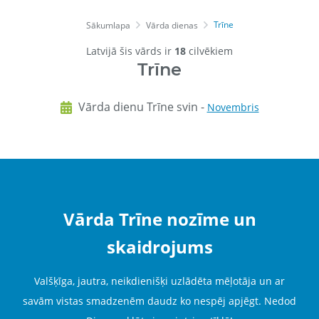
Trīne
Sākumlapa
Vārda dienas
Latvijā šis vārds ir
18
cilvēkiem
Trīne
Vārda dienu Trīne svin -
Novembris
Vārda Trīne nozīme un
skaidrojums
Valšķīga, jautra, neikdienišķi uzlādēta mēļotāja un ar
savām vistas smadzenēm daudz ko nespēj apjēgt. Nedod