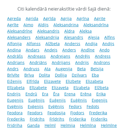
Citi kalendārā neierakstītie vārdi šajā dienā:
Agreda
Agrida
Agrīda
Agrija
Agrīna
Agrite
Agrīte
Aimo
Aldijs
Aleksandrina
Aleksandrīna
Aleksandrīne
Aleksandris
Aldra
Aleksa
Aleksanders
Aleksandrija
Alesandrs
Aļesja
Alfins
Alfonija
Alfonss
Alžbeta
Anderss
Andija
Andijs
Andina
Andars
Andejs
Anders
Andīne
Ando
Andrāšs
Andreass
Andrejans
Andrējs
Andress
Andrians
Andriāns
Andrijans
Andrijs
Androns
Andrs
Andruss
Ata
Augenija
Beta
Betsija
Brīvīte
Brīva
Dolita
Dollija
Dzilvars
Eba
Eiženijs
Elfrīda
Elizavete
Elizbete
Elizabeta
Elīzabeta
Elīzabete
Elizaveta
Elzabeta
Elžbeta
Endrijs
Endrū
Era
Ēra
Erena
Erēna
Erika
Eugenijs
Eugēnijs
Euģenijs
Euģēnijs
Evgenijs
Evgēnijs
Evģenijs
Evģēnijs
Fedors
Fedots
Feodora
Feodors
Feodosija
Fjodors
Frederika
Frederiks
Fridrihs
Frīdrihs
Friderika
Frideriks
Fridriha
Ganda
Helmī
Helmija
Helmīna
Helmīne