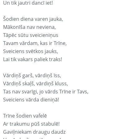
Un tik jautri dancī iet!
Šodien diena varen jauka,
Mākonīša nav neviena,
Tāpēc sūtu sveicieniņus
Tavam vārdam, kas ir Trīne,
Sveiciens svētkos jauks,
Lai tik vakars paliek traks!
Vārdiņš garš, vārdiņš īss,
Vārdiņš skaļš, vārdiņš kluss,
Tas nav svarīgi, jo vārds Trīne ir Tavs,
Sveiciens vārda dieniņā!
Trīne šodien vafelē
Ar trakumu pūš stabulē!
Gaviļniekam draugu daudz