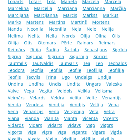
Lonarts
Lotars
Lota
Manefa
Marcela
Marčela
Marcelina
Marcella
Marciana
Marcianna
Marčija
Marcijana
Marcijanna
Marcis
Markss
Markus
Marko
Martens
Martins
Martiņš
Mortens
Nanda
Neonila
Neonilla
Neļa
Nele
Nelija
Nelima
Nelita
Nella
Nords
Olija
Olina
Olis
Ollija
Otis
Otomars
Pērle
Rainars
Reimars
Reimārs
Ritija
Šadija
Šarlota
Sebastjans
Sigrīda
Sigrija
Sigruna
Sigrūna
Sigurnija
Spricis
Tautmīlis
Tautvaldis
Tautvaris
Tea
Teo
Teobalds
Teodora
Teofila
Teofīla
Teofile
Teofilija
Teofīlija
Teofils
Teovils
Trīna
Ugo
Undalgs
Undija
Undina
Undīna
Undis
Undita
Ungars
Valeska
Valve
Vega
Vegita
Veidols
Veikla
Veiksma
Veimārs
Velards
Veldra
Velita
Velte
Venantijs
Venda
Vendeta
Vendija
Vendijs
Veltija
Vena
Vēna
Venancijs
Veno
Vergenija
Veta
Vētra
Viāna
Vianda
Vianita
Vianta
Vicenta
Vicents
Vidards
Vidars
Vidarts
Vidavs
Vīgo
Vigors
Vigorts
Viga
Vigra
Vīga
Vīgants
Vigars
Vigda
Vigelijs
Vigeta
Vigija
Vigilija
Viģīlija
Vigilijs