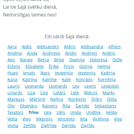
Lai tie šajā svētku dienā,
Nemirstīgas laimes nes!
Citi vārdi šajā dienā:
Agra
Aldis
Aleksandrs
Aldris
Aleksandra
Alfons
Andīna
Anda
Andrievs
Andis
Andrejs
Andris
Atis
Banga
Betija
Brīve
Dagnija
Doloresa
Dzīle
Eižens
Elizabete
Ērika
Fricis
Glorija
Helma
Hugo
Ignats
Ikars
Jevgeņija
Jevgeņijs
Kadrija
Kaija
Katrīna
Katrīne
Kate
Konrāds
Kornēlija
Lauris
Leonarda
Leonards
Leo
Leons
Leopolds
Linards
Liza
Līze
Lotārs
Lote
Mārcis
Marks
Markuss
Mārtiņš
Nellija
Norberts
Ojārs
Olita
Oto
Otomārs
Rainers
Rita
Šarlote
Sebastians
Teodors
Trīne
Uga
Uģis
Unda
Undīne
Velda
Velta
Vigo
Vikentijs
Vincents
Vita
Virgīnija
Viva
Vivita
Zeltīte
Zigfrīda
Zigrīda
Zigrīds