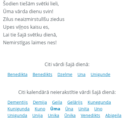
Šodien tiešām svētki lieli,
Ūma vārda dienu svin!
Zilus neaizmirstulīšu ziedus
Upes viļņos kaisu es,
Lai tie šajā svētku dienā,
Nemirstīgas laimes nes!
Citi vārdi šajā dienā:
Benedikta
Benedikts
Dzelme
Una
Unigunde
Citi kalendārā neierakstītie vārdi šajā dienā:
Dementijs
Demija
Geila
Gelārijs
Kunegunda
Kunigunda
Kuno
Ūma
Ūna
Unita
Uno
Unigunda
Unija
Unika
Ūnika
Venedikts
Abigeila