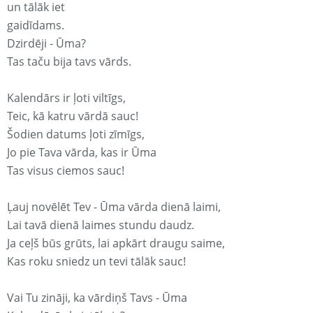
un tālāk iet
gaidīdams.
Dzirdēji - Ūma?
Tas taču bija tavs vārds.
Kalendārs ir ļoti viltīgs,
Teic, kā katru vārdā sauc!
Šodien datums ļoti zīmīgs,
Jo pie Tava vārda, kas ir Ūma
Tas visus ciemos sauc!
Ļauj novēlēt Tev - Ūma vārda dienā laimi,
Lai tavā dienā laimes stundu daudz.
Ja ceļš būs grūts, lai apkārt draugu saime,
Kas roku sniedz un tevi tālāk sauc!
Vai Tu zināji, ka vārdiņš Tavs - Ūma