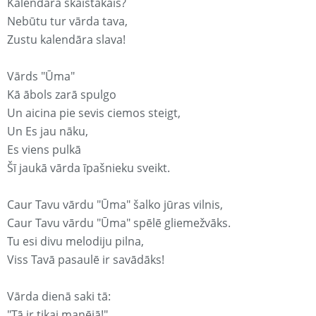
Kalendārā skaistākais?
Nebūtu tur vārda tava,
Zustu kalendāra slava!
Vārds "Ūma"
Kā ābols zarā spulgo
Un aicina pie sevis ciemos steigt,
Un Es jau nāku,
Es viens pulkā
Šī jaukā vārda īpašnieku sveikt.
Caur Tavu vārdu "Ūma" šalko jūras vilnis,
Caur Tavu vārdu "Ūma" spēlē gliemežvāks.
Tu esi divu melodiju pilna,
Viss Tavā pasaulē ir savādāks!
Vārda dienā saki tā:
"Tā ir tikai manējā!"