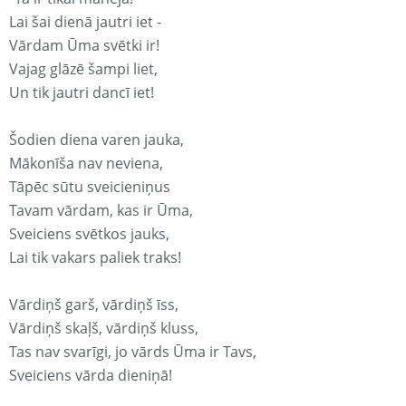
Lai šai dienā jautri iet -
Vārdam Ūma svētki ir!
Vajag glāzē šampi liet,
Un tik jautri dancī iet!
Šodien diena varen jauka,
Mākonīša nav neviena,
Tāpēc sūtu sveicieniņus
Tavam vārdam, kas ir Ūma,
Sveiciens svētkos jauks,
Lai tik vakars paliek traks!
Vārdiņš garš, vārdiņš īss,
Vārdiņš skaļš, vārdiņš kluss,
Tas nav svarīgi, jo vārds Ūma ir Tavs,
Sveiciens vārda dieniņā!