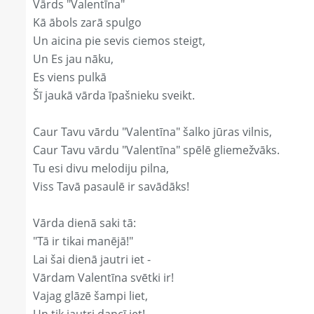
Vārds "Valentīna"
Kā ābols zarā spulgo
Un aicina pie sevis ciemos steigt,
Un Es jau nāku,
Es viens pulkā
Šī jaukā vārda īpašnieku sveikt.
Caur Tavu vārdu "Valentīna" šalko jūras vilnis,
Caur Tavu vārdu "Valentīna" spēlē gliemežvāks.
Tu esi divu melodiju pilna,
Viss Tavā pasaulē ir savādāks!
Vārda dienā saki tā:
"Tā ir tikai manējā!"
Lai šai dienā jautri iet -
Vārdam Valentīna svētki ir!
Vajag glāzē šampi liet,