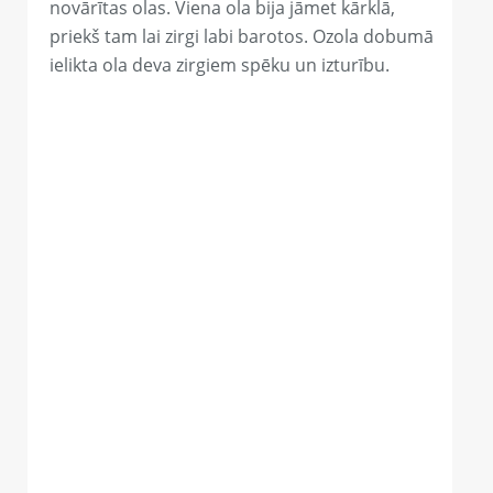
novārītas olas. Viena ola bija jāmet kārklā,
priekš tam lai zirgi labi barotos. Ozola dobumā
ielikta ola deva zirgiem spēku un izturību.