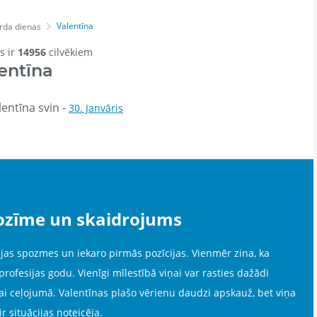
Valentīna
rda dienas
ds ir
14956
cilvēkiem
entīna
entīna svin -
30. Janvāris
ozīme un skaidrojums
ārējas spozmes un iekaro pirmās pozīcijas. Vienmēr zina, ka
fesijas godu. Vienīgi mīlestībā viņai var rasties dažādi
vai ceļojumā. Valentīnas plašo vērienu daudzi apskauž, bet viņa
r situācijas noteicēja.