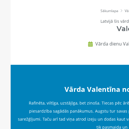
Sākumlapa
Vā
Latvijā šis vār
Val
Vārda dienu Val
Vārda Valentīna n
Rafinēta, viltīga, uzstājīga, bet zinoša. Tiecas pēc 
piesardzība sagādās panākumus. Augstu tur savas pro
sarežģījumi. Taču arī tad viņa atrod izeju un dodas kaut 
tik pasmaida un i