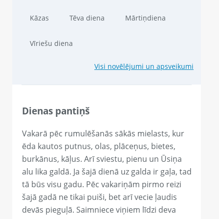
Kāzas
Tēva diena
Mārtiņdiena
Vīriešu diena
Visi novēlējumi un apsveikumi
Dienas pantiņš
Vakarā pēc rumulēšanās sākās mielasts, kur
ēda kautos putnus, olas, plāceņus, bietes,
burkānus, kāļus. Arī sviestu, pienu un Ūsiņa
alu lika galdā. Ja šajā dienā uz galda ir gaļa, tad
tā būs visu gadu. Pēc vakariņām pirmo reizi
šajā gadā ne tikai puiši, bet arī vecie ļaudis
devās pieguļā. Saimniece viņiem līdzi deva