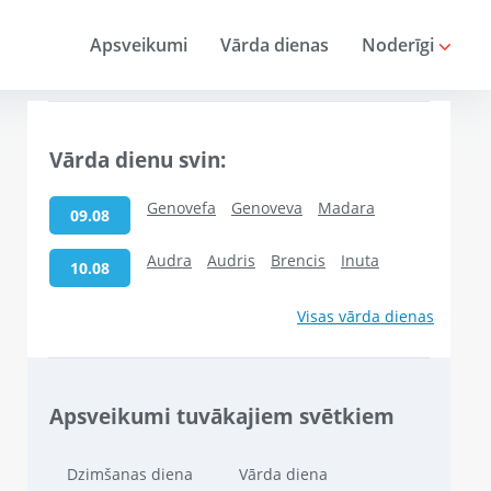
Apsveikumi
Vārda dienas
Noderīgi
Vārda dienu svin:
Genovefa
Genoveva
Madara
09.08
Audra
Audris
Brencis
Inuta
10.08
Visas vārda dienas
Apsveikumi tuvākajiem svētkiem
Dzimšanas diena
Vārda diena