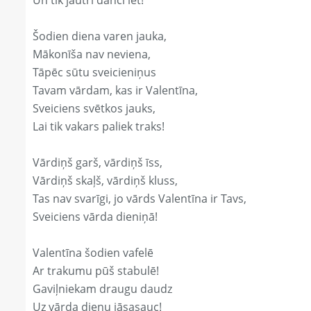
Un tik jautri dancī iet!
Šodien diena varen jauka,
Mākonīša nav neviena,
Tāpēc sūtu sveicieniņus
Tavam vārdam, kas ir Valentīna,
Sveiciens svētkos jauks,
Lai tik vakars paliek traks!
Vārdiņš garš, vārdiņš īss,
Vārdiņš skaļš, vārdiņš kluss,
Tas nav svarīgi, jo vārds Valentīna ir Tavs,
Sveiciens vārda dieniņā!
Valentīna šodien vafelē
Ar trakumu pūš stabulē!
Gaviļniekam draugu daudz
Uz vārda dienu jāsasauc!