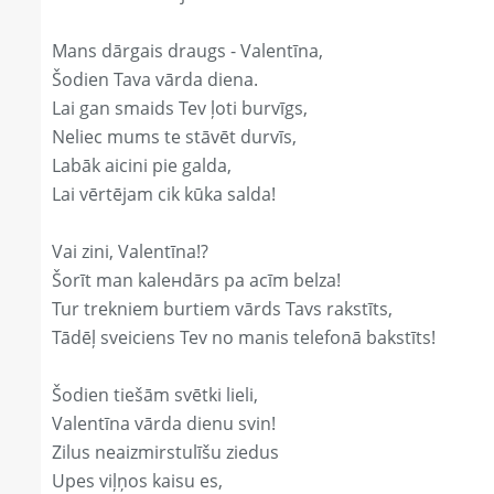
Mans dārgais draugs - Valentīna,
Šodien Tava vārda diena.
Lai gan smaids Tev ļoti burvīgs,
Neliec mums te stāvēt durvīs,
Labāk aicini pie galda,
Lai vērtējam cik kūka salda!
Vai zini, Valentīna!?
Šorīt man kaleнdārs pa acīm belza!
Tur trekniem burtiem vārds Tavs rakstīts,
Tādēļ sveiciens Tev no manis telefonā bakstīts!
Šodien tiešām svētki lieli,
Valentīna vārda dienu svin!
Zilus neaizmirstulīšu ziedus
Upes viļņos kaisu es,