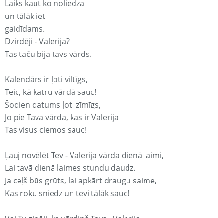
Laiks kaut ko noliedza
un tālāk iet
gaidīdams.
Dzirdēji - Valerija?
Tas taču bija tavs vārds.
Kalendārs ir ļoti viltīgs,
Teic, kā katru vārdā sauc!
Šodien datums ļoti zīmīgs,
Jo pie Tava vārda, kas ir Valerija
Tas visus ciemos sauc!
Ļauj novēlēt Tev - Valerija vārda dienā laimi,
Lai tavā dienā laimes stundu daudz.
Ja ceļš būs grūts, lai apkārt draugu saime,
Kas roku sniedz un tevi tālāk sauc!