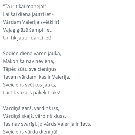
"Tā ir tikai manējā!"
Lai šai dienā jautri iet -
Vārdam Valerija svētki ir!
Vajag glāzē šampi liet,
Un tik jautri dancī iet!
Šodien diena varen jauka,
Mākonīša nav neviena,
Tāpēc sūtu sveicieniņus
Tavam vārdam, kas ir Valerija,
Sveiciens svētkos jauks,
Lai tik vakars paliek traks!
Vārdiņš garš, vārdiņš īss,
Vārdiņš skaļš, vārdiņš kluss,
Tas nav svarīgi, jo vārds Valerija ir Tavs,
Sveiciens vārda dieniņā!