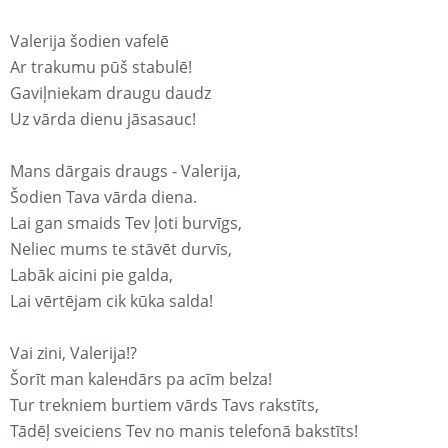
Valerija šodien vafelē
Ar trakumu pūš stabulē!
Gaviļniekam draugu daudz
Uz vārda dienu jāsasauc!
Mans dārgais draugs - Valerija,
Šodien Tava vārda diena.
Lai gan smaids Tev ļoti burvīgs,
Neliec mums te stāvēt durvīs,
Labāk aicini pie galda,
Lai vērtējam cik kūka salda!
Vai zini, Valerija!?
Šorīt man kaleнdārs pa acīm belza!
Tur trekniem burtiem vārds Tavs rakstīts,
Tādēļ sveiciens Tev no manis telefonā bakstīts!