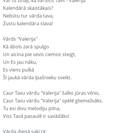
Vai Tu zināji, ka vārdiņš Tavs - Valerija
Kalendārā skaistākais?
Nebūtu tur vārda tava,
Zustu kalendāra slava!
Vārds "Valerija"
Kā ābols zarā spulgo
Un aicina pie sevis ciemos steigt,
Un Es jau nāku,
Es viens pulkā
Šī jaukā vārda īpašnieku sveikt.
Caur Tavu vārdu "Valerija" šalko jūras vilnis,
Caur Tavu vārdu "Valerija" spēlē gliemežvāks.
Tu esi divu melodiju pilna,
Viss Tavā pasaulē ir savādāks!
Vārda dienā saki tā: