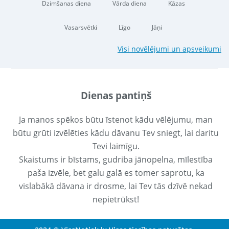
Dzimšanas diena
Vārda diena
Kāzas
Vasarsvētki
Līgo
Jāņi
Visi novēlējumi un apsveikumi
Dienas pantiņš
Ja manos spēkos būtu īstenot kādu vēlējumu, man
būtu grūti izvēlēties kādu dāvanu Tev sniegt, lai daritu
Tevi laimīgu.
Skaistums ir bīstams, gudriba jānopelna, mīlestība
paša izvēle, bet galu galā es tomer saprotu, ka
vislabākā dāvana ir drosme, lai Tev tās dzīvē nekad
nepietrūkst!