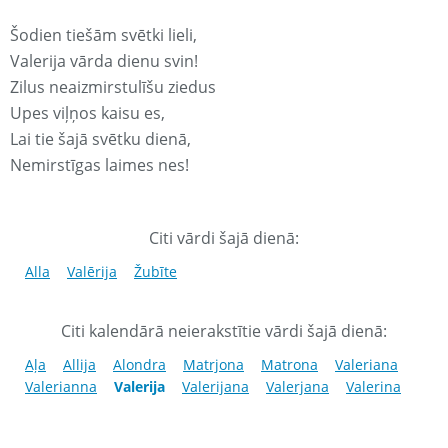
Šodien tiešām svētki lieli,
Valerija vārda dienu svin!
Zilus neaizmirstulīšu ziedus
Upes viļņos kaisu es,
Lai tie šajā svētku dienā,
Nemirstīgas laimes nes!
Citi vārdi šajā dienā:
Alla
Valērija
Žubīte
Citi kalendārā neierakstītie vārdi šajā dienā:
Aļa
Allija
Alondra
Matrjona
Matrona
Valeriana
Valerianna
Valerija
Valerijana
Valerjana
Valerina