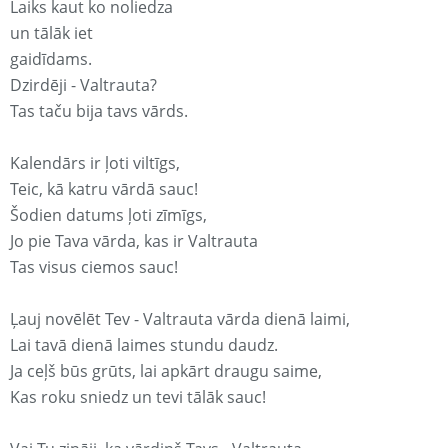
Laiks kaut ko noliedza
un tālāk iet
gaidīdams.
Dzirdēji - Valtrauta?
Tas taču bija tavs vārds.
Kalendārs ir ļoti viltīgs,
Teic, kā katru vārdā sauc!
Šodien datums ļoti zīmīgs,
Jo pie Tava vārda, kas ir Valtrauta
Tas visus ciemos sauc!
Ļauj novēlēt Tev - Valtrauta vārda dienā laimi,
Lai tavā dienā laimes stundu daudz.
Ja ceļš būs grūts, lai apkārt draugu saime,
Kas roku sniedz un tevi tālāk sauc!