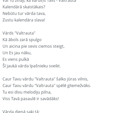
Vai Tu zināji, ka vārdiņš Tavs - Valtrauta
Kalendārā skaistākais?
Nebūtu tur vārda tava,
Zustu kalendāra slava!
Vārds "Valtrauta"
Kā ābols zarā spulgo
Un aicina pie sevis ciemos steigt,
Un Es jau nāku,
Es viens pulkā
Šī jaukā vārda īpašnieku sveikt.
Caur Tavu vārdu "Valtrauta" šalko jūras vilnis,
Caur Tavu vārdu "Valtrauta" spēlē gliemežvāks.
Tu esi divu melodiju pilna,
Viss Tavā pasaulē ir savādāks!
Vārda dienā saki tā: