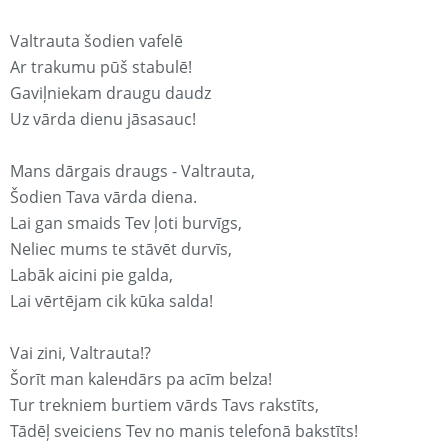
Valtrauta šodien vafelē
Ar trakumu pūš stabulē!
Gaviļniekam draugu daudz
Uz vārda dienu jāsasauc!
Mans dārgais draugs - Valtrauta,
Šodien Tava vārda diena.
Lai gan smaids Tev ļoti burvīgs,
Neliec mums te stāvēt durvīs,
Labāk aicini pie galda,
Lai vērtējam cik kūka salda!
Vai zini, Valtrauta!?
Šorīt man kaleнdārs pa acīm belza!
Tur trekniem burtiem vārds Tavs rakstīts,
Tādēļ sveiciens Tev no manis telefonā bakstīts!