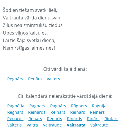
Šodien tiešām svētki lieli,
Valtrauta vārda dienu svin!
Zilus neaizmirstulīšu ziedus
Upes viļņos kaisu es,
Lai tie šajā svētku dienā,
Nemirstīgas laimes nes!
Citi vārdi šajā dienā:
Regnārs
Renārs
Valters
Citi kalendārā neierakstītie vārdi šajā dienā:
Ragnēda
Ragnars
Ragnārs
Rāgners
Ragnija
Regnars
Reinards
Reinars
Reinārs
Reiners
Renards
Renars
Renarts
Rinards
Rinārs
Rintars
Valteris
Valtra
Valtraude
Valtrauta
Valtraute