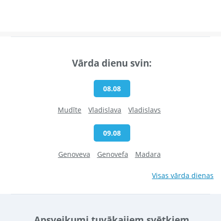
Vārda dienu svin:
08.08
Mudīte
Vladislava
Vladislavs
09.08
Genoveva
Genovefa
Madara
Visas vārda dienas
Apsveikumi tuvākajiem svētkiem