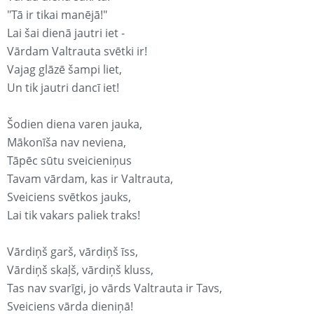
"Tā ir tikai manējā!"
Lai šai dienā jautri iet -
Vārdam Valtrauta svētki ir!
Vajag glāzē šampi liet,
Un tik jautri dancī iet!
Šodien diena varen jauka,
Mākonīša nav neviena,
Tāpēc sūtu sveicieniņus
Tavam vārdam, kas ir Valtrauta,
Sveiciens svētkos jauks,
Lai tik vakars paliek traks!
Vārdiņš garš, vārdiņš īss,
Vārdiņš skaļš, vārdiņš kluss,
Tas nav svarīgi, jo vārds Valtrauta ir Tavs,
Sveiciens vārda dieniņā!