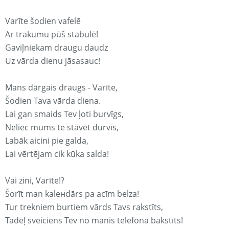
Varīte šodien vafelē
Ar trakumu pūš stabulē!
Gaviļniekam draugu daudz
Uz vārda dienu jāsasauc!
Mans dārgais draugs - Varīte,
Šodien Tava vārda diena.
Lai gan smaids Tev ļoti burvīgs,
Neliec mums te stāvēt durvīs,
Labāk aicini pie galda,
Lai vērtējam cik kūka salda!
Vai zini, Varīte!?
Šorīt man kaleнdārs pa acīm belza!
Tur trekniem burtiem vārds Tavs rakstīts,
Tādēļ sveiciens Tev no manis telefonā bakstīts!