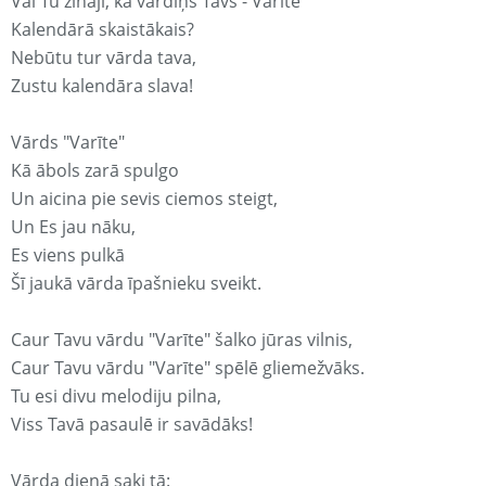
Vai Tu zināji, ka vārdiņš Tavs - Varīte
Kalendārā skaistākais?
Nebūtu tur vārda tava,
Zustu kalendāra slava!
Vārds "Varīte"
Kā ābols zarā spulgo
Un aicina pie sevis ciemos steigt,
Un Es jau nāku,
Es viens pulkā
Šī jaukā vārda īpašnieku sveikt.
Caur Tavu vārdu "Varīte" šalko jūras vilnis,
Caur Tavu vārdu "Varīte" spēlē gliemežvāks.
Tu esi divu melodiju pilna,
Viss Tavā pasaulē ir savādāks!
Vārda dienā saki tā: