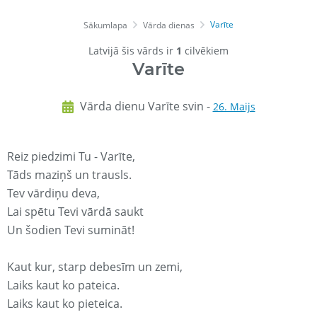
Varīte
Sākumlapa
Vārda dienas
Latvijā šis vārds ir
1
cilvēkiem
Varīte
Vārda dienu Varīte svin -
26. Maijs
Reiz piedzimi Tu - Varīte,
Tāds maziņš un trausls.
Tev vārdiņu deva,
Lai spētu Tevi vārdā saukt
Un šodien Tevi sumināt!
Kaut kur, starp debesīm un zemi,
Laiks kaut ko pateica.
Laiks kaut ko pieteica.