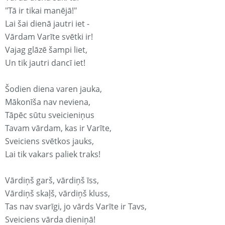
"Tā ir tikai manējā!"
Lai šai dienā jautri iet -
Vārdam Varīte svētki ir!
Vajag glāzē šampi liet,
Un tik jautri dancī iet!
Šodien diena varen jauka,
Mākonīša nav neviena,
Tāpēc sūtu sveicieniņus
Tavam vārdam, kas ir Varīte,
Sveiciens svētkos jauks,
Lai tik vakars paliek traks!
Vārdiņš garš, vārdiņš īss,
Vārdiņš skaļš, vārdiņš kluss,
Tas nav svarīgi, jo vārds Varīte ir Tavs,
Sveiciens vārda dieniņā!