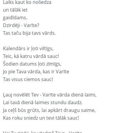
Laiks kaut ko noliedza
un tālāk iet
gaidīdams.
Dzirdēji - Varīte?
Tas taču bija tavs vārds.
Kalendārs ir ļoti viltīgs,
Teic, kā katru vārdā sauc!
Šodien datums ļoti zīmīgs,
Jo pie Tava vārda, kas ir Varīte
Tas visus ciemos sauc!
Ļauj novēlēt Tev - Varīte vārda dienā laimi,
Lai tavā dienā laimes stundu daudz.
Ja ceļš būs grūts, lai apkārt draugu saime,
Kas roku sniedz un tevi tālāk sauc!