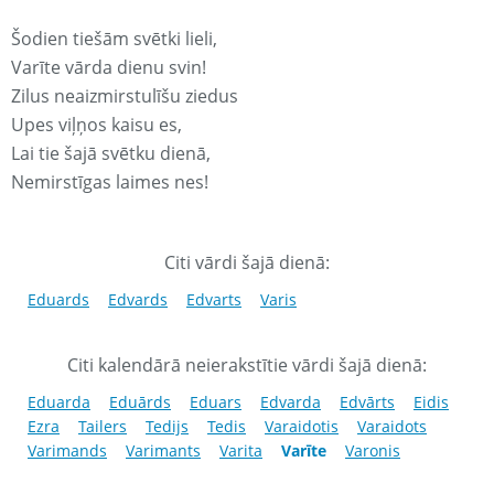
Šodien tiešām svētki lieli,
Varīte vārda dienu svin!
Zilus neaizmirstulīšu ziedus
Upes viļņos kaisu es,
Lai tie šajā svētku dienā,
Nemirstīgas laimes nes!
Citi vārdi šajā dienā:
Eduards
Edvards
Edvarts
Varis
Citi kalendārā neierakstītie vārdi šajā dienā:
Eduarda
Eduārds
Eduars
Edvarda
Edvārts
Eidis
Ezra
Tailers
Tedijs
Tedis
Varaidotis
Varaidots
Varimands
Varimants
Varita
Varīte
Varonis