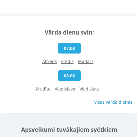
Vārda dienu svin:
07.08
Alfrēds
Fredis
Madars
08.08
Mudīte
Vladislava
Vladislavs
Visas vārda dienas
Apsveikumi tuvākajiem svētkiem