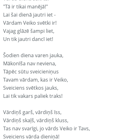
"Tā ir tikai manējā!"
Lai šai dienā jautri iet -
Vārdam Veiko svētki ir!
Vajag glāzē šampi liet,
Un tik jautri dancī iet!
Šodien diena varen jauka,
Mākonīša nav neviena,
Tāpēc sūtu sveicieniņus
Tavam vārdam, kas ir Veiko,
Sveiciens svētkos jauks,
Lai tik vakars paliek traks!
Vārdiņš garš, vārdiņš īss,
Vārdiņš skaļš, vārdiņš kluss,
Tas nav svarīgi, jo vārds Veiko ir Tavs,
Sveiciens vārda dieniņā!