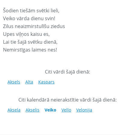
Šodien tiešām svētki lieli,
Veiko vārda dienu svin!
Zilus neaizmirstulīšu ziedus
Upes viļņos kaisu es,
Lai tie šajā svētku dienā,
Nemirstīgas laimes nes!
Citi vārdi šajā dienā:
Aksels
Alta
Kaspars
Citi kalendārā neierakstītie vārdi šajā dienā:
Aksela
Akselis
Veiko
Vello
Velonija