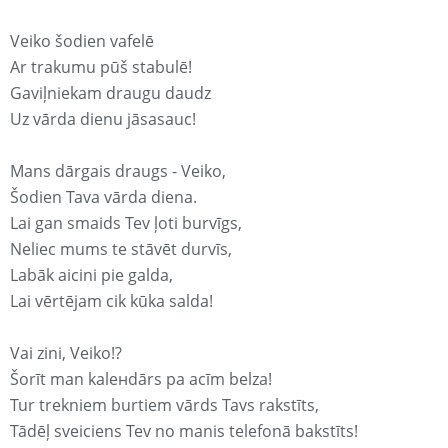
Veiko šodien vafelē
Ar trakumu pūš stabulē!
Gaviļniekam draugu daudz
Uz vārda dienu jāsasauc!
Mans dārgais draugs - Veiko,
Šodien Tava vārda diena.
Lai gan smaids Tev ļoti burvīgs,
Neliec mums te stāvēt durvīs,
Labāk aicini pie galda,
Lai vērtējam cik kūka salda!
Vai zini, Veiko!?
Šorīt man kaleнdārs pa acīm belza!
Tur trekniem burtiem vārds Tavs rakstīts,
Tādēļ sveiciens Tev no manis telefonā bakstīts!