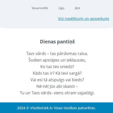
Vasarsvētki
Līgo
Jāņi
Visi novēlējumi un apsveikumi
Dienas pantiņš
Tavs vārds – tas pārdomas raisa.
Šodien apstājies un ieklausies,
Ko tas tev sniedz?
Kāds tas ir? Kā tevi sargā?
Vai esi tā atspulgs vai bieds?
Nē-nē! Jūs abi skaisti –
Tu un Tavs vārds- viens otram vajadzīgi.
2024 © VissNotiek.lv Visas tiesības paturētas.