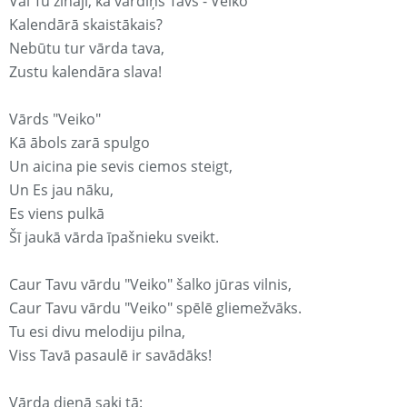
Vai Tu zināji, ka vārdiņš Tavs - Veiko
Kalendārā skaistākais?
Nebūtu tur vārda tava,
Zustu kalendāra slava!
Vārds "Veiko"
Kā ābols zarā spulgo
Un aicina pie sevis ciemos steigt,
Un Es jau nāku,
Es viens pulkā
Šī jaukā vārda īpašnieku sveikt.
Caur Tavu vārdu "Veiko" šalko jūras vilnis,
Caur Tavu vārdu "Veiko" spēlē gliemežvāks.
Tu esi divu melodiju pilna,
Viss Tavā pasaulē ir savādāks!
Vārda dienā saki tā: