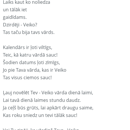
Laiks kaut ko noliedza
un tālāk iet
gaidīdams.
Dzirdēji - Veiko?
Tas taču bija tavs vārds.
Kalendārs ir ļoti viltīgs,
Teic, kā katru vārdā sauc!
Šodien datums ļoti zīmīgs,
Jo pie Tava vārda, kas ir Veiko
Tas visus ciemos sauc!
Ļauj novēlēt Tev - Veiko vārda dienā laimi,
Lai tavā dienā laimes stundu daudz.
Ja ceļš būs grūts, lai apkārt draugu saime,
Kas roku sniedz un tevi tālāk sauc!