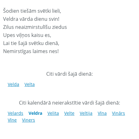
Šodien tiešām svētki lieli,
Veldra vārda dienu svin!
Zilus neaizmirstulīšu ziedus
Upes viļņos kaisu es,
Lai tie šajā svētku dienā,
Nemirstīgas laimes nes!
Citi vārdi šajā dienā:
Velda
Velta
Citi kalendārā neierakstītie vārdi šajā dienā:
Velards
Veldra
Velita
Velte
Veltija
Vīna
Vinārs
Vīne
Viners