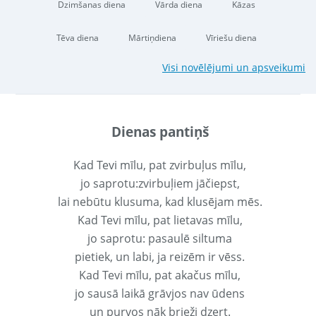
Dzimšanas diena
Vārda diena
Kāzas
Tēva diena
Mārtiņdiena
Vīriešu diena
Visi novēlējumi un apsveikumi
Dienas pantiņš
Kad Tevi mīlu, pat zvirbuļus mīlu,
jo saprotu:zvirbuļiem jāčiepst,
lai nebūtu klusuma, kad klusējam mēs.
Kad Tevi mīlu, pat lietavas mīlu,
jo saprotu: pasaulē siltuma
pietiek, un labi, ja reizēm ir vēss.
Kad Tevi mīlu, pat akačus mīlu,
jo sausā laikā grāvjos nav ūdens
un purvos nāk brieži dzert.