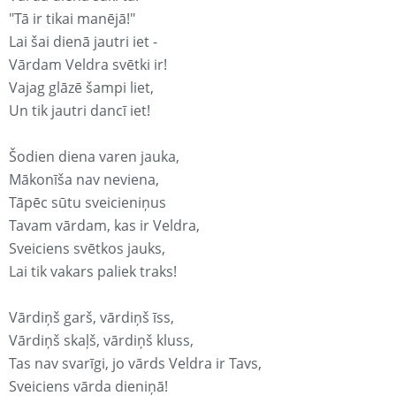
"Tā ir tikai manējā!"
Lai šai dienā jautri iet -
Vārdam Veldra svētki ir!
Vajag glāzē šampi liet,
Un tik jautri dancī iet!
Šodien diena varen jauka,
Mākonīša nav neviena,
Tāpēc sūtu sveicieniņus
Tavam vārdam, kas ir Veldra,
Sveiciens svētkos jauks,
Lai tik vakars paliek traks!
Vārdiņš garš, vārdiņš īss,
Vārdiņš skaļš, vārdiņš kluss,
Tas nav svarīgi, jo vārds Veldra ir Tavs,
Sveiciens vārda dieniņā!