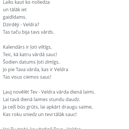
Laiks kaut ko noliedza
un tālāk iet
gaidīdams.
Dzirdēji - Veldra?
Tas taču bija tavs vārds.
Kalendārs ir ļoti viltīgs,
Teic, kā katru vārdā sauc!
Šodien datums ļoti zīmīgs,
Jo pie Tava vārda, kas ir Veldra
Tas visus ciemos sauc!
Ļauj novēlēt Tev - Veldra vārda dienā laimi,
Lai tavā dienā laimes stundu daudz.
Ja ceļš būs grūts, lai apkārt draugu saime,
Kas roku sniedz un tevi tālāk sauc!