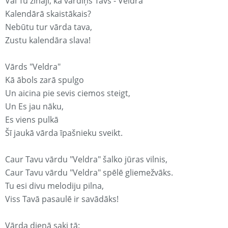
Vai Tu zināji, ka vārdiņš Tavs - Veldra
Kalendārā skaistākais?
Nebūtu tur vārda tava,
Zustu kalendāra slava!
Vārds "Veldra"
Kā ābols zarā spulgo
Un aicina pie sevis ciemos steigt,
Un Es jau nāku,
Es viens pulkā
Šī jaukā vārda īpašnieku sveikt.
Caur Tavu vārdu "Veldra" šalko jūras vilnis,
Caur Tavu vārdu "Veldra" spēlē gliemežvāks.
Tu esi divu melodiju pilna,
Viss Tavā pasaulē ir savādāks!
Vārda dienā saki tā: