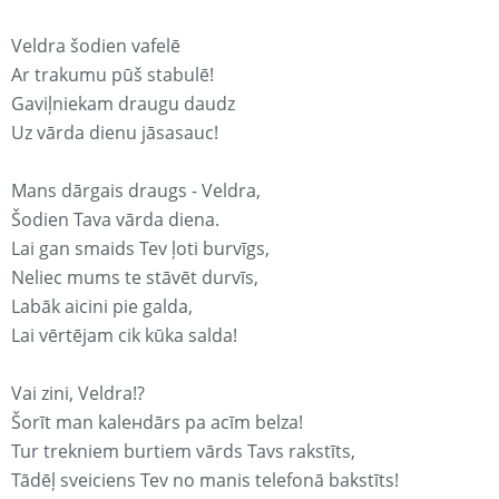
Veldra šodien vafelē
Ar trakumu pūš stabulē!
Gaviļniekam draugu daudz
Uz vārda dienu jāsasauc!
Mans dārgais draugs - Veldra,
Šodien Tava vārda diena.
Lai gan smaids Tev ļoti burvīgs,
Neliec mums te stāvēt durvīs,
Labāk aicini pie galda,
Lai vērtējam cik kūka salda!
Vai zini, Veldra!?
Šorīt man kaleнdārs pa acīm belza!
Tur trekniem burtiem vārds Tavs rakstīts,
Tādēļ sveiciens Tev no manis telefonā bakstīts!