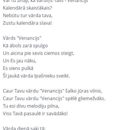
Vai Tu zināji, ka vārdiņš Tavs - Venancijs
Kalendārā skaistākais?
Nebūtu tur vārda tava,
Zustu kalendāra slava!
Vārds "Venancijs"
Kā ābols zarā spulgo
Un aicina pie sevis ciemos steigt,
Un Es jau nāku,
Es viens pulkā
Šī jaukā vārda īpašnieku sveikt.
Caur Tavu vārdu "Venancijs" šalko jūras vilnis,
Caur Tavu vārdu "Venancijs" spēlē gliemežvāks.
Tu esi divu melodiju pilna,
Viss Tavā pasaulē ir savādāks!
Vārda dienā saki tā: