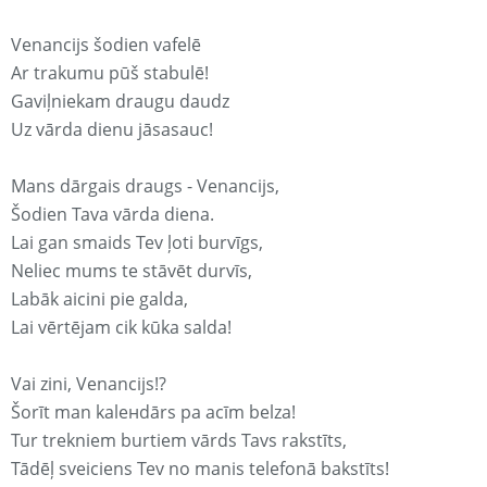
Venancijs šodien vafelē
Ar trakumu pūš stabulē!
Gaviļniekam draugu daudz
Uz vārda dienu jāsasauc!
Mans dārgais draugs - Venancijs,
Šodien Tava vārda diena.
Lai gan smaids Tev ļoti burvīgs,
Neliec mums te stāvēt durvīs,
Labāk aicini pie galda,
Lai vērtējam cik kūka salda!
Vai zini, Venancijs!?
Šorīt man kaleнdārs pa acīm belza!
Tur trekniem burtiem vārds Tavs rakstīts,
Tādēļ sveiciens Tev no manis telefonā bakstīts!