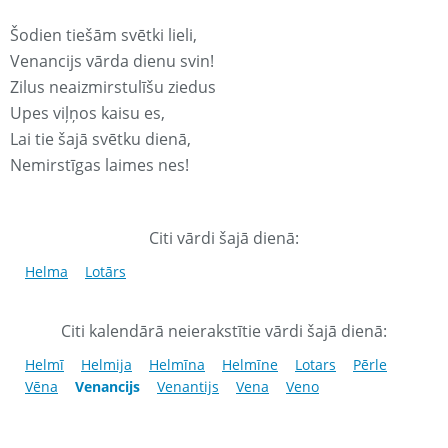
Šodien tiešām svētki lieli,
Venancijs vārda dienu svin!
Zilus neaizmirstulīšu ziedus
Upes viļņos kaisu es,
Lai tie šajā svētku dienā,
Nemirstīgas laimes nes!
Citi vārdi šajā dienā:
Helma
Lotārs
Citi kalendārā neierakstītie vārdi šajā dienā:
Helmī
Helmija
Helmīna
Helmīne
Lotars
Pērle
Vēna
Venancijs
Venantijs
Vena
Veno