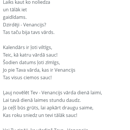
Laiks kaut ko noliedza
un tālāk iet
gaidīdams.
Dzirdēji - Venancijs?
Tas taču bija tavs vārds.
Kalendārs ir ļoti viltīgs,
Teic, kā katru vārdā sauc!
Šodien datums ļoti zīmīgs,
Jo pie Tava vārda, kas ir Venancijs
Tas visus ciemos sauc!
Ļauj novēlēt Tev - Venancijs vārda dienā laimi,
Lai tavā dienā laimes stundu daudz.
Ja ceļš būs grūts, lai apkārt draugu saime,
Kas roku sniedz un tevi tālāk sauc!