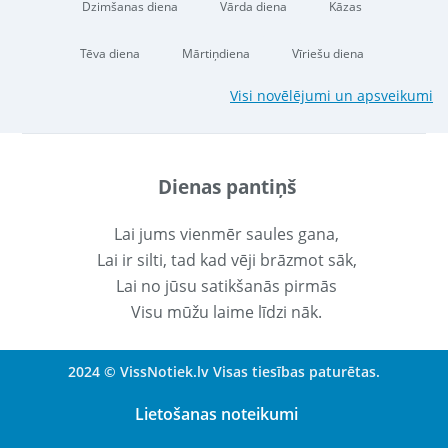
Dzimšanas diena
Vārda diena
Kāzas
Tēva diena
Mārtiņdiena
Vīriešu diena
Visi novēlējumi un apsveikumi
Dienas pantiņš
Lai jums vienmēr saules gana,
Lai ir silti, tad kad vēji brāzmot sāk,
Lai no jūsu satikšanās pirmās
Visu mūžu laime līdzi nāk.
2024 © VissNotiek.lv Visas tiesības paturētas.
Lietošanas noteikumi