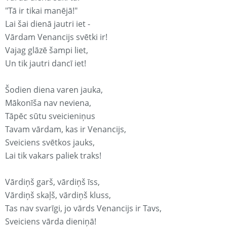
"Tā ir tikai manējā!"
Lai šai dienā jautri iet -
Vārdam Venancijs svētki ir!
Vajag glāzē šampi liet,
Un tik jautri dancī iet!
Šodien diena varen jauka,
Mākonīša nav neviena,
Tāpēc sūtu sveicieniņus
Tavam vārdam, kas ir Venancijs,
Sveiciens svētkos jauks,
Lai tik vakars paliek traks!
Vārdiņš garš, vārdiņš īss,
Vārdiņš skaļš, vārdiņš kluss,
Tas nav svarīgi, jo vārds Venancijs ir Tavs,
Sveiciens vārda dieniņā!