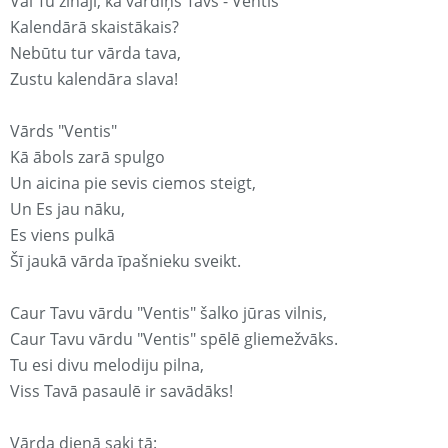
Vai Tu zināji, ka vārdiņš Tavs - Ventis
Kalendārā skaistākais?
Nebūtu tur vārda tava,
Zustu kalendāra slava!
Vārds "Ventis"
Kā ābols zarā spulgo
Un aicina pie sevis ciemos steigt,
Un Es jau nāku,
Es viens pulkā
Šī jaukā vārda īpašnieku sveikt.
Caur Tavu vārdu "Ventis" šalko jūras vilnis,
Caur Tavu vārdu "Ventis" spēlē gliemežvāks.
Tu esi divu melodiju pilna,
Viss Tavā pasaulē ir savādāks!
Vārda dienā saki tā: