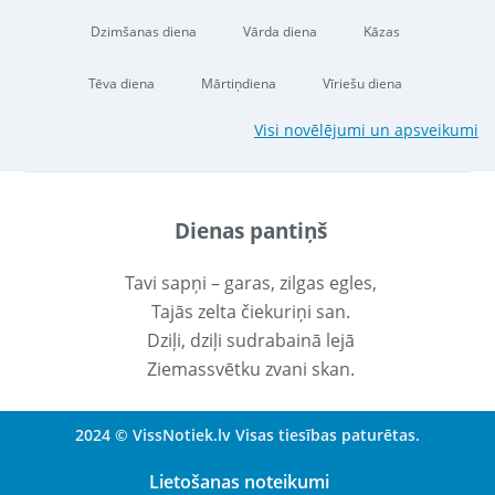
Dzimšanas diena
Vārda diena
Kāzas
Tēva diena
Mārtiņdiena
Vīriešu diena
Visi novēlējumi un apsveikumi
Dienas pantiņš
Tavi sapņi – garas, zilgas egles,
Tajās zelta čiekuriņi san.
Dziļi, dziļi sudrabainā lejā
Ziemassvētku zvani skan.
2024 © VissNotiek.lv Visas tiesības paturētas.
Lietošanas noteikumi