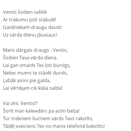
Ventis šodien vafelē
Ar trakumu pūš stabulē!
Gaviļniekam draugu daudz
Uz vārda dienu jāsasauc!
Mans dārgais draugs - Ventis,
Šodien Tava vārda diena.
Lai gan smaids Tev ļoti burvīgs,
Neliec mums te stāvēt durvīs,
Labāk aicini pie galda,
Lai vērtējam cik kūka salda!
Vai zini, Ventis!?
Šorīt man kaleнdārs pa acīm belza!
Tur trekniem burtiem vārds Tavs rakstīts,
Tādēļ sveiciens Tev no manis telefonā bakstīts!