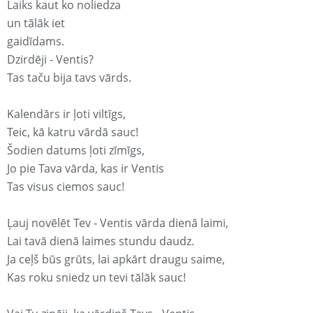
Laiks kaut ko noliedza
un tālāk iet
gaidīdams.
Dzirdēji - Ventis?
Tas taču bija tavs vārds.
Kalendārs ir ļoti viltīgs,
Teic, kā katru vārdā sauc!
Šodien datums ļoti zīmīgs,
Jo pie Tava vārda, kas ir Ventis
Tas visus ciemos sauc!
Ļauj novēlēt Tev - Ventis vārda dienā laimi,
Lai tavā dienā laimes stundu daudz.
Ja ceļš būs grūts, lai apkārt draugu saime,
Kas roku sniedz un tevi tālāk sauc!