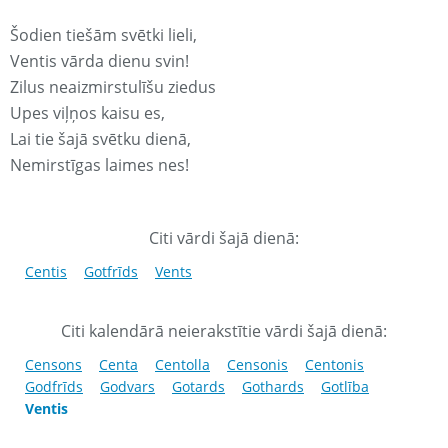
Šodien tiešām svētki lieli,
Ventis vārda dienu svin!
Zilus neaizmirstulīšu ziedus
Upes viļņos kaisu es,
Lai tie šajā svētku dienā,
Nemirstīgas laimes nes!
Citi vārdi šajā dienā:
Centis
Gotfrīds
Vents
Citi kalendārā neierakstītie vārdi šajā dienā:
Censons
Centa
Centolla
Censonis
Centonis
Godfrīds
Godvars
Gotards
Gothards
Gotlība
Ventis