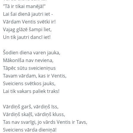
"Tā ir tikai manējā!"
Lai šai dienā jautri iet -
Vārdam Ventis svētki ir!
Vajag glāzē šampi liet,
Un tik jautri dancī iet!
Šodien diena varen jauka,
Mākonīša nav neviena,
Tāpēc sūtu sveicieniņus
Tavam vārdam, kas ir Ventis,
Sveiciens svētkos jauks,
Lai tik vakars paliek traks!
Vārdiņš garš, vārdiņš īss,
Vārdiņš skaļš, vārdiņš kluss,
Tas nav svarīgi, jo vārds Ventis ir Tavs,
Sveiciens vārda dieniņā!