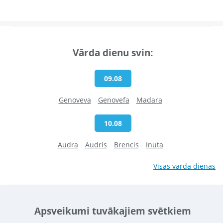
Vārda dienu svin:
09.08
Genoveva
Genovefa
Madara
10.08
Audra
Audris
Brencis
Inuta
Visas vārda dienas
Apsveikumi tuvākajiem svētkiem