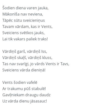
Šodien diena varen jauka,
Mākonīša nav neviena,
Tāpēc sūtu sveicieniņus
Tavam vārdam, kas ir Vents,
Sveiciens svētkos jauks,
Lai tik vakars paliek traks!
Vārdiņš garš, vārdiņš īss,
Vārdiņš skaļš, vārdiņš kluss,
Tas nav svarīgi, jo vārds Vents ir Tavs,
Sveiciens vārda dieniņā!
Vents šodien vafelē
Ar trakumu pūš stabulē!
Gaviļniekam draugu daudz
Uz vārda dienu jāsasauc!