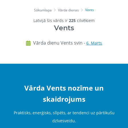
Vents
Sākumlapa
Vārda dienas
Latvijā šis vārds ir
225
cilvēkiem
Vents
Vārda dienu Vents svin -
6. Marts
Vārda Vents nozīme un
skaidrojums
Praktisks, enerģisks, slīpēts, ar tendenci uz pārtikušu
dzīvesveidu.