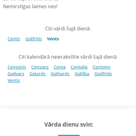
Nemirstīgas laimes nes!
Citi vārdi šajā dienā:
Centis
Gotfrīds
Vents
Citi kalendārā neierakstītie vārdi šajā dienā:
Censonis
Censons
Centa
Centolla
Centonis
Godvars
Gotards
Gothards
Gotlība
Godfrīds
Ventis
Vārda dienu svin: