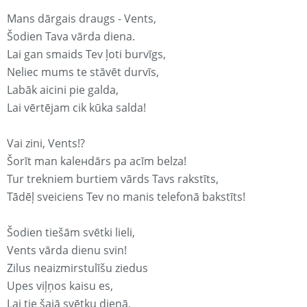
Mans dārgais draugs - Vents,
Šodien Tava vārda diena.
Lai gan smaids Tev ļoti burvīgs,
Neliec mums te stāvēt durvīs,
Labāk aicini pie galda,
Lai vērtējam cik kūka salda!
Vai zini, Vents!?
Šorīt man kaleнdārs pa acīm belza!
Tur trekniem burtiem vārds Tavs rakstīts,
Tādēļ sveiciens Tev no manis telefonā bakstīts!
Šodien tiešām svētki lieli,
Vents vārda dienu svin!
Zilus neaizmirstulīšu ziedus
Upes viļņos kaisu es,
Lai tie šajā svētku dienā,