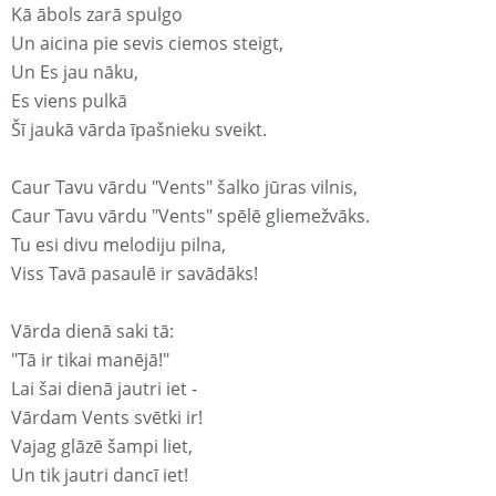
Kā ābols zarā spulgo
Un aicina pie sevis ciemos steigt,
Un Es jau nāku,
Es viens pulkā
Šī jaukā vārda īpašnieku sveikt.
Caur Tavu vārdu "Vents" šalko jūras vilnis,
Caur Tavu vārdu "Vents" spēlē gliemežvāks.
Tu esi divu melodiju pilna,
Viss Tavā pasaulē ir savādāks!
Vārda dienā saki tā:
"Tā ir tikai manējā!"
Lai šai dienā jautri iet -
Vārdam Vents svētki ir!
Vajag glāzē šampi liet,
Un tik jautri dancī iet!