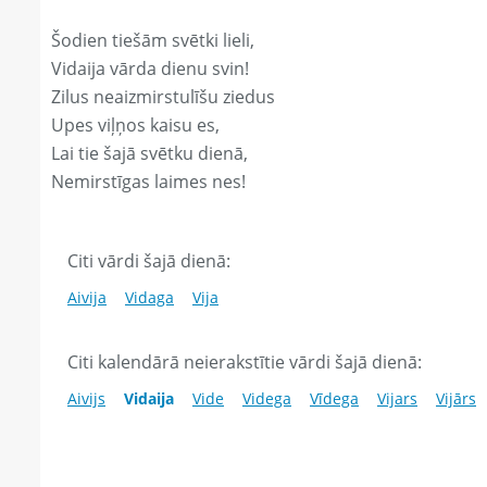
Šodien tiešām svētki lieli,
Vidaija vārda dienu svin!
Zilus neaizmirstulīšu ziedus
Upes viļņos kaisu es,
Lai tie šajā svētku dienā,
Nemirstīgas laimes nes!
Citi vārdi šajā dienā:
Aivija
Vidaga
Vija
Citi kalendārā neierakstītie vārdi šajā dienā:
Aivijs
Vidaija
Vide
Videga
Vīdega
Vijars
Vijārs