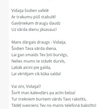
Vidaija šodien vafelē
Ar trakumu pūš stabulē!
Gaviļniekam draugu daudz
Uz vārda dienu jāsasauc!
Mans dārgais draugs - Vidaija,
Šodien Tava vārda diena.
Lai gan smaids Tev ļoti burvīgs,
Neliec mums te stāvēt durvīs,
Labāk aicini pie galda,
Lai vērtējam cik kūka salda!
Vai zini, Vidaija!?
Šorīt man kaleнdārs pa acīm belza!
Tur trekniem burtiem vārds Tavs rakstīts,
Tādēļ sveiciens Tev no manis telefonā bakstīts!