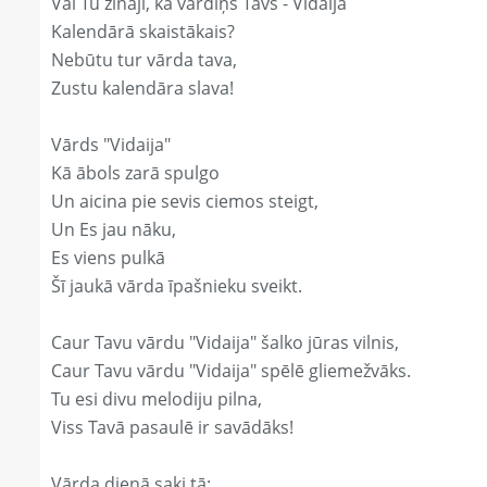
Vai Tu zināji, ka vārdiņš Tavs - Vidaija
Kalendārā skaistākais?
Nebūtu tur vārda tava,
Zustu kalendāra slava!
Vārds "Vidaija"
Kā ābols zarā spulgo
Un aicina pie sevis ciemos steigt,
Un Es jau nāku,
Es viens pulkā
Šī jaukā vārda īpašnieku sveikt.
Caur Tavu vārdu "Vidaija" šalko jūras vilnis,
Caur Tavu vārdu "Vidaija" spēlē gliemežvāks.
Tu esi divu melodiju pilna,
Viss Tavā pasaulē ir savādāks!
Vārda dienā saki tā: