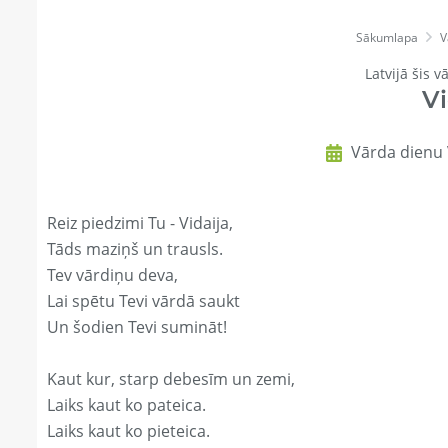
Sākumlapa
V
Latvijā šis v
Vi
Vārda dienu V
Reiz piedzimi Tu - Vidaija,
Tāds maziņš un trausls.
Tev vārdiņu deva,
Lai spētu Tevi vārdā saukt
Un šodien Tevi sumināt!
Kaut kur, starp debesīm un zemi,
Laiks kaut ko pateica.
Laiks kaut ko pieteica.