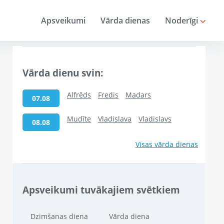
Apsveikumi
Vārda dienas
Noderīgi
Vārda dienu svin:
Alfrēds
Fredis
Madars
07.08
Mudīte
Vladislava
Vladislavs
08.08
Visas vārda dienas
Apsveikumi tuvākajiem svētkiem
Dzimšanas diena
Vārda diena