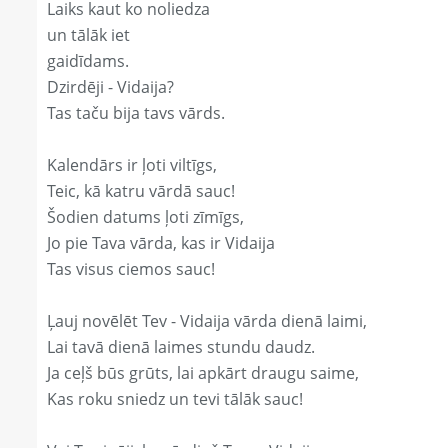
Laiks kaut ko noliedza
un tālāk iet
gaidīdams.
Dzirdēji - Vidaija?
Tas taču bija tavs vārds.
Kalendārs ir ļoti viltīgs,
Teic, kā katru vārdā sauc!
Šodien datums ļoti zīmīgs,
Jo pie Tava vārda, kas ir Vidaija
Tas visus ciemos sauc!
Ļauj novēlēt Tev - Vidaija vārda dienā laimi,
Lai tavā dienā laimes stundu daudz.
Ja ceļš būs grūts, lai apkārt draugu saime,
Kas roku sniedz un tevi tālāk sauc!