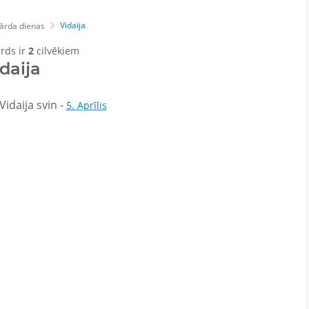
Vidaija
ārda dienas
ārds ir
2
cilvēkiem
daija
idaija svin -
5. Aprīlis