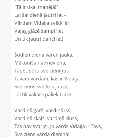
"Tā ir tikai manējā!"
Lai šai dienā jautri iet -
Vārdam Vidaija svētki ir!
Vajag glāzē šampi liet,
Un tik jautri dancī iet!
Šodien diena varen jauka,
Mākonīša nav neviena,
Tāpēc sūtu sveicieniņus
Tavam vārdam, kas ir Vidaija,
Sveiciens svētkos jauks,
Lai tik vakars paliek traks!
Vārdiņš garš, vārdiņš īss,
Vārdiņš skaļš, vārdiņš kluss,
Tas nav svarīgi, jo vārds Vidaija ir Tavs,
Sveiciens vārda dieniņā!