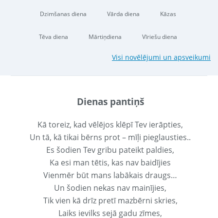
Dzimšanas diena
Vārda diena
Kāzas
Tēva diena
Mārtiņdiena
Vīriešu diena
Visi novēlējumi un apsveikumi
Dienas pantiņš
Kā toreiz, kad vēlējos klēpī Tev ierāpties,
Un tā, kā tikai bērns prot – mīļi pieglausties..
Es šodien Tev gribu pateikt paldies,
Ka esi man tētis, kas nav baidījies
Vienmēr būt mans labākais draugs…
Un šodien nekas nav mainījies,
Tik vien kā drīz pretī mazbērni skries,
Laiks ievilks sejā gadu zīmes,