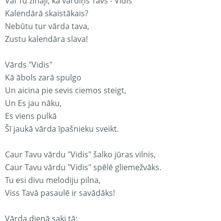
Vai Tu zināji, ka vārdiņš Tavs - Vidis
Kalendārā skaistākais?
Nebūtu tur vārda tava,
Zustu kalendāra slava!
Vārds "Vidis"
Kā ābols zarā spulgo
Un aicina pie sevis ciemos steigt,
Un Es jau nāku,
Es viens pulkā
Šī jaukā vārda īpašnieku sveikt.
Caur Tavu vārdu "Vidis" šalko jūras vilnis,
Caur Tavu vārdu "Vidis" spēlē gliemežvāks.
Tu esi divu melodiju pilna,
Viss Tavā pasaulē ir savādāks!
Vārda dienā saki tā: