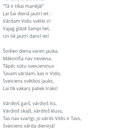
"Tā ir tikai manējā!"
Lai šai dienā jautri iet -
Vārdam Vidis svētki ir!
Vajag glāzē šampi liet,
Un tik jautri dancī iet!
Šodien diena varen jauka,
Mākonīša nav neviena,
Tāpēc sūtu sveicieniņus
Tavam vārdam, kas ir Vidis,
Sveiciens svētkos jauks,
Lai tik vakars paliek traks!
Vārdiņš garš, vārdiņš īss,
Vārdiņš skaļš, vārdiņš kluss,
Tas nav svarīgi, jo vārds Vidis ir Tavs,
Sveiciens vārda dieniņā!