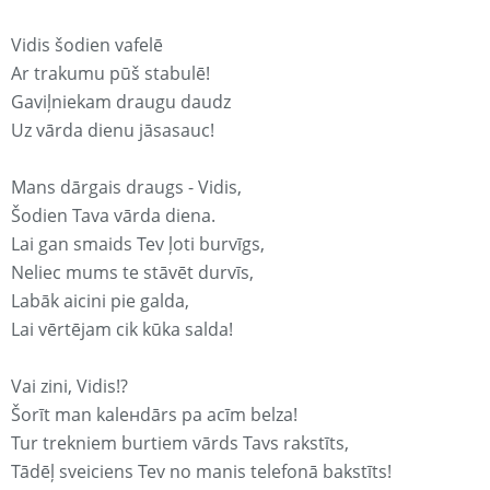
Vidis šodien vafelē
Ar trakumu pūš stabulē!
Gaviļniekam draugu daudz
Uz vārda dienu jāsasauc!
Mans dārgais draugs - Vidis,
Šodien Tava vārda diena.
Lai gan smaids Tev ļoti burvīgs,
Neliec mums te stāvēt durvīs,
Labāk aicini pie galda,
Lai vērtējam cik kūka salda!
Vai zini, Vidis!?
Šorīt man kaleнdārs pa acīm belza!
Tur trekniem burtiem vārds Tavs rakstīts,
Tādēļ sveiciens Tev no manis telefonā bakstīts!