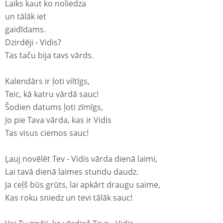
Laiks kaut ko noliedza
un tālāk iet
gaidīdams.
Dzirdēji - Vidis?
Tas taču bija tavs vārds.
Kalendārs ir ļoti viltīgs,
Teic, kā katru vārdā sauc!
Šodien datums ļoti zīmīgs,
Jo pie Tava vārda, kas ir Vidis
Tas visus ciemos sauc!
Ļauj novēlēt Tev - Vidis vārda dienā laimi,
Lai tavā dienā laimes stundu daudz.
Ja ceļš būs grūts, lai apkārt draugu saime,
Kas roku sniedz un tevi tālāk sauc!