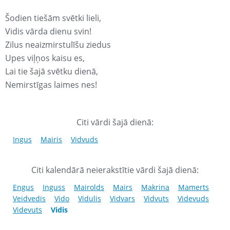
Šodien tiešām svētki lieli,
Vidis vārda dienu svin!
Zilus neaizmirstulīšu ziedus
Upes viļņos kaisu es,
Lai tie šajā svētku dienā,
Nemirstīgas laimes nes!
Citi vārdi šajā dienā:
Ingus
Mairis
Vidvuds
Citi kalendārā neierakstītie vārdi šajā dienā:
Engus
Inguss
Mairolds
Mairs
Makrina
Mamerts
Veidvedis
Vido
Vidulis
Vidvars
Vidvuts
Videvuds
Videvuts
Vidis