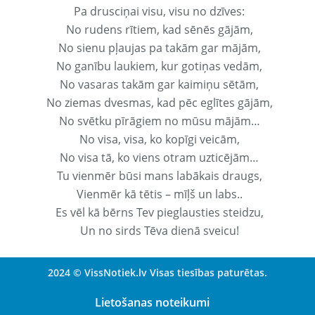
Pa drusciņai visu, visu no dzīves:
No rudens rītiem, kad sēnēs gājām,
No sienu pļaujas pa takām gar mājām,
No ganību laukiem, kur gotiņas vedām,
No vasaras takām gar kaimiņu sētām,
No ziemas dvesmas, kad pēc eglītes gājām,
No svētku pīrāgiem no mūsu mājām…
No visa, visa, ko kopīgi veicām,
No visa tā, ko viens otram uzticējām…
Tu vienmēr būsi mans labākais draugs,
Vienmēr kā tētis – mīļš un labs..
Es vēl kā bērns Tev pieglausties steidzu,
Un no sirds Tēva dienā sveicu!
2024 © VissNotiek.lv Visas tiesības paturētas.
Lietošanas noteikumi