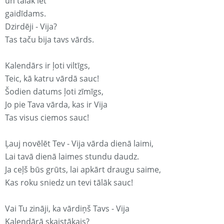
un tālāk iet
gaidīdams.
Dzirdēji - Vija?
Tas taču bija tavs vārds.
Kalendārs ir ļoti viltīgs,
Teic, kā katru vārdā sauc!
Šodien datums ļoti zīmīgs,
Jo pie Tava vārda, kas ir Vija
Tas visus ciemos sauc!
Ļauj novēlēt Tev - Vija vārda dienā laimi,
Lai tavā dienā laimes stundu daudz.
Ja ceļš būs grūts, lai apkārt draugu saime,
Kas roku sniedz un tevi tālāk sauc!
Vai Tu zināji, ka vārdiņš Tavs - Vija
Kalendārā skaistākais?