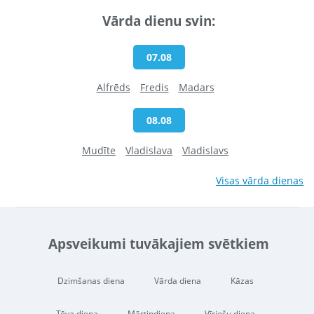
Vārda dienu svin:
07.08
Alfrēds
Fredis
Madars
08.08
Mudīte
Vladislava
Vladislavs
Visas vārda dienas
Apsveikumi tuvākajiem svētkiem
Dzimšanas diena
Vārda diena
Kāzas
Tēva diena
Mārtiņdiena
Vīriešu diena