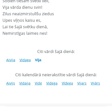
Šodien tiešām svētki lieli,
Vija vārda dienu svin!
Zilus neaizmirstulīšu ziedus
Upes viļņos kaisu es,
Lai tie šajā svētku dienā,
Nemirstīgas laimes nes!
Citi vārdi šajā dienā:
Aivija
Vidaga
Vija
Citi kalendārā neierakstītie vārdi šajā dienā:
Aivijs
Vidaija
Vide
Videga
Vīdega
Vijars
Vijārs