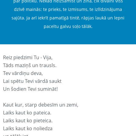
par politiku. Nekad neizsamist un zina, cik dīvaini viss
dzīvē mainās: te prieks, te izmisums, te izlīdzinājuma
sajūta. Ja arī iekrīt pamatīgā tintē, rāpjas laukā un lepni
paceltu galvu soļo tālāk.
Reiz piedzimi Tu - Vija,
Tāds maziņš un trausls.
Tev vārdiņu deva,
Lai spētu Tevi vārdā saukt
Un šodien Tevi sumināt!
Kaut kur, starp debesīm un zemi,
Laiks kaut ko pateica.
Laiks kaut ko pieteica.
Laiks kaut ko noliedza