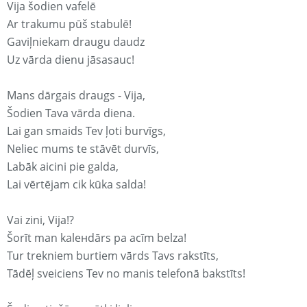
Vija šodien vafelē
Ar trakumu pūš stabulē!
Gaviļniekam draugu daudz
Uz vārda dienu jāsasauc!
Mans dārgais draugs - Vija,
Šodien Tava vārda diena.
Lai gan smaids Tev ļoti burvīgs,
Neliec mums te stāvēt durvīs,
Labāk aicini pie galda,
Lai vērtējam cik kūka salda!
Vai zini, Vija!?
Šorīt man kaleнdārs pa acīm belza!
Tur trekniem burtiem vārds Tavs rakstīts,
Tādēļ sveiciens Tev no manis telefonā bakstīts!