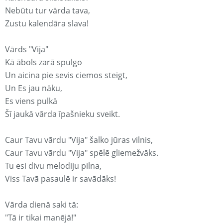
Nebūtu tur vārda tava,
Zustu kalendāra slava!
Vārds "Vija"
Kā ābols zarā spulgo
Un aicina pie sevis ciemos steigt,
Un Es jau nāku,
Es viens pulkā
Šī jaukā vārda īpašnieku sveikt.
Caur Tavu vārdu "Vija" šalko jūras vilnis,
Caur Tavu vārdu "Vija" spēlē gliemežvāks.
Tu esi divu melodiju pilna,
Viss Tavā pasaulē ir savādāks!
Vārda dienā saki tā:
"Tā ir tikai manējā!"