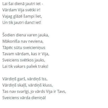
Lai šai dienā jautri iet -
Vārdam Vija svētki ir!
Vajag glāzē šampi liet,
Un tik jautri dancī iet!
Šodien diena varen jauka,
Mākonīša nav neviena,
Tāpēc sūtu sveicieniņus
Tavam vārdam, kas ir Vija,
Sveiciens svētkos jauks,
Lai tik vakars paliek traks!
Vārdiņš garš, vārdiņš īss,
Vārdiņš skaļš, vārdiņš kluss,
Tas nav svarīgi, jo vārds Vija ir Tavs,
Sveiciens vārda dieniņā!