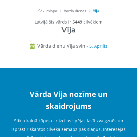
Vija
Sākumlapa
Vārda dienas
Latvijā šis vārds ir
5449
cilvēkiem
Vija
Vārda dienu Vija svin -
5. Aprīlis
Vārda Vija nozīme un
skaidrojums
Stikla kalnā kāpeja. Ir izcilas spējas lasīt zvaigznēs un
izprast riskantos cilvēka zemapziņas slāņus. Interesējas