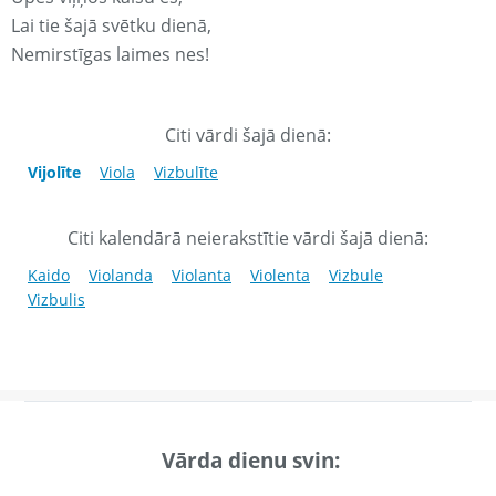
Lai tie šajā svētku dienā,
Nemirstīgas laimes nes!
Citi vārdi šajā dienā:
Vijolīte
Viola
Vizbulīte
Citi kalendārā neierakstītie vārdi šajā dienā:
Kaido
Violanda
Violanta
Violenta
Vizbule
Vizbulis
Vārda dienu svin: