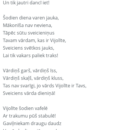
Un tik jautri dancī iet!
Šodien diena varen jauka,
Mākonīša nav neviena,
Tāpēc sūtu sveicieniņus
Tavam vārdam, kas ir Vijolīte,
Sveiciens svētkos jauks,
Lai tik vakars paliek traks!
Vārdiņš garš, vārdiņš īss,
Vārdiņš skaļš, vārdiņš kluss,
Tas nav svarīgi, jo vārds Vijolīte ir Tavs,
Sveiciens vārda dieniņā!
Vijolīte šodien vafelē
Ar trakumu pūš stabulē!
Gaviļniekam draugu daudz