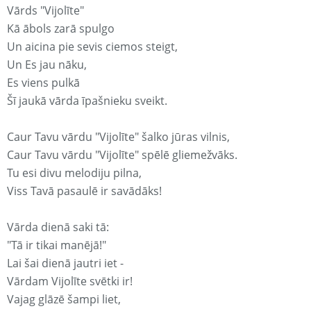
Vārds "Vijolīte"
Kā ābols zarā spulgo
Un aicina pie sevis ciemos steigt,
Un Es jau nāku,
Es viens pulkā
Šī jaukā vārda īpašnieku sveikt.
Caur Tavu vārdu "Vijolīte" šalko jūras vilnis,
Caur Tavu vārdu "Vijolīte" spēlē gliemežvāks.
Tu esi divu melodiju pilna,
Viss Tavā pasaulē ir savādāks!
Vārda dienā saki tā:
"Tā ir tikai manējā!"
Lai šai dienā jautri iet -
Vārdam Vijolīte svētki ir!
Vajag glāzē šampi liet,