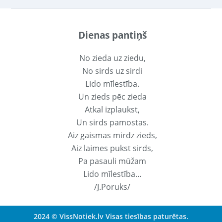
Dienas pantiņš
No zieda uz ziedu,
No sirds uz sirdi
Lido mīlestība.
Un zieds pēc zieda
Atkal izplaukst,
Un sirds pamostas.
Aiz gaismas mirdz zieds,
Aiz laimes pukst sirds,
Pa pasauli mūžam
Lido mīlestība…
/J.Poruks/
2024 © VissNotiek.lv Visas tiesības paturētas.