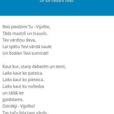
un var nedarīt neko.
Reiz piedzimi Tu - Vijolīte,
Tāds maziņš un trausls.
Tev vārdiņu deva,
Lai spētu Tevi vārdā saukt
Un šodien Tevi sumināt!
Kaut kur, starp debesīm un zemi,
Laiks kaut ko pateica.
Laiks kaut ko pieteica.
Laiks kaut ko noliedza
un tālāk iet
gaidīdams.
Dzirdēji - Vijolīte?
Tas taču bija tavs vārds.