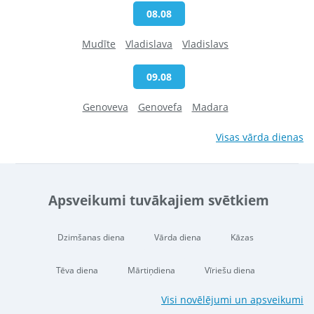
08.08
Mudīte
Vladislava
Vladislavs
09.08
Genoveva
Genovefa
Madara
Visas vārda dienas
Apsveikumi tuvākajiem svētkiem
Dzimšanas diena
Vārda diena
Kāzas
Tēva diena
Mārtiņdiena
Vīriešu diena
Visi novēlējumi un apsveikumi