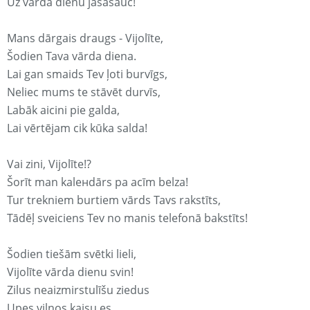
Uz vārda dienu jāsasauc!
Mans dārgais draugs - Vijolīte,
Šodien Tava vārda diena.
Lai gan smaids Tev ļoti burvīgs,
Neliec mums te stāvēt durvīs,
Labāk aicini pie galda,
Lai vērtējam cik kūka salda!
Vai zini, Vijolīte!?
Šorīt man kaleнdārs pa acīm belza!
Tur trekniem burtiem vārds Tavs rakstīts,
Tādēļ sveiciens Tev no manis telefonā bakstīts!
Šodien tiešām svētki lieli,
Vijolīte vārda dienu svin!
Zilus neaizmirstulīšu ziedus
Upes viļņos kaisu es,