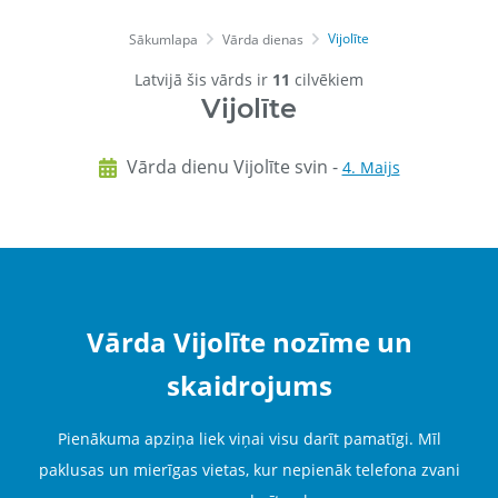
Vijolīte
Sākumlapa
Vārda dienas
Latvijā šis vārds ir
11
cilvēkiem
Vijolīte
Vārda dienu Vijolīte svin -
4. Maijs
Vārda Vijolīte nozīme un
skaidrojums
Pienākuma apziņa liek viņai visu darīt pamatīgi. Mīl
paklusas un mierīgas vietas, kur nepienāk telefona zvani