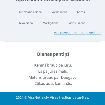
Dzimšanas diena
Vārda diena
Kāzas
Tēva diena
Mārtiņdiena
Vīriešu diena
Visi novēlējumi un apsveikumi
Dienas pantiņš
Ķēniņš brauc pa jūŗu,
Es pa jūŗas malu.
Metens brauc par Daugavu,
Cūkas auss kamanās.
2024 © VissNotiek.lv Visas tiesības paturētas.