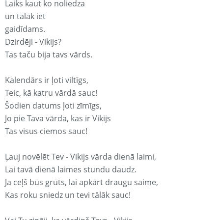
Laiks kaut ko noliedza
un tālāk iet
gaidīdams.
Dzirdēji - Vikijs?
Tas taču bija tavs vārds.
Kalendārs ir ļoti viltīgs,
Teic, kā katru vārdā sauc!
Šodien datums ļoti zīmīgs,
Jo pie Tava vārda, kas ir Vikijs
Tas visus ciemos sauc!
Ļauj novēlēt Tev - Vikijs vārda dienā laimi,
Lai tavā dienā laimes stundu daudz.
Ja ceļš būs grūts, lai apkārt draugu saime,
Kas roku sniedz un tevi tālāk sauc!