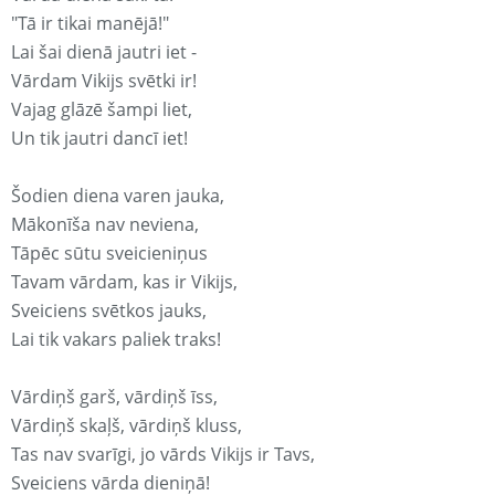
"Tā ir tikai manējā!"
Lai šai dienā jautri iet -
Vārdam Vikijs svētki ir!
Vajag glāzē šampi liet,
Un tik jautri dancī iet!
Šodien diena varen jauka,
Mākonīša nav neviena,
Tāpēc sūtu sveicieniņus
Tavam vārdam, kas ir Vikijs,
Sveiciens svētkos jauks,
Lai tik vakars paliek traks!
Vārdiņš garš, vārdiņš īss,
Vārdiņš skaļš, vārdiņš kluss,
Tas nav svarīgi, jo vārds Vikijs ir Tavs,
Sveiciens vārda dieniņā!