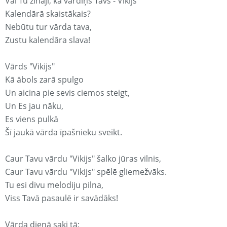
Vai Tu zināji, ka vārdiņš Tavs - Vikijs
Kalendārā skaistākais?
Nebūtu tur vārda tava,
Zustu kalendāra slava!
Vārds "Vikijs"
Kā ābols zarā spulgo
Un aicina pie sevis ciemos steigt,
Un Es jau nāku,
Es viens pulkā
Šī jaukā vārda īpašnieku sveikt.
Caur Tavu vārdu "Vikijs" šalko jūras vilnis,
Caur Tavu vārdu "Vikijs" spēlē gliemežvāks.
Tu esi divu melodiju pilna,
Viss Tavā pasaulē ir savādāks!
Vārda dienā saki tā: