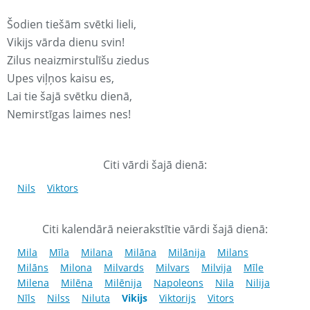
Šodien tiešām svētki lieli,
Vikijs vārda dienu svin!
Zilus neaizmirstulīšu ziedus
Upes viļņos kaisu es,
Lai tie šajā svētku dienā,
Nemirstīgas laimes nes!
Citi vārdi šajā dienā:
Nils
Viktors
Citi kalendārā neierakstītie vārdi šajā dienā:
Mila
Mīla
Milana
Milāna
Milānija
Milans
Milāns
Milona
Milvards
Milvars
Milvija
Mīle
Milena
Milēna
Milēnija
Napoleons
Nila
Nilija
Nīls
Nilss
Niluta
Vikijs
Viktorijs
Vitors