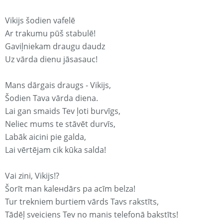
Vikijs šodien vafelē
Ar trakumu pūš stabulē!
Gaviļniekam draugu daudz
Uz vārda dienu jāsasauc!
Mans dārgais draugs - Vikijs,
Šodien Tava vārda diena.
Lai gan smaids Tev ļoti burvīgs,
Neliec mums te stāvēt durvīs,
Labāk aicini pie galda,
Lai vērtējam cik kūka salda!
Vai zini, Vikijs!?
Šorīt man kaleнdārs pa acīm belza!
Tur trekniem burtiem vārds Tavs rakstīts,
Tādēļ sveiciens Tev no manis telefonā bakstīts!