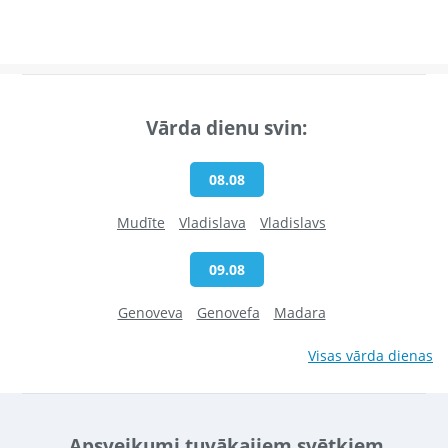
Vārda dienu svin:
08.08
Mudīte
Vladislava
Vladislavs
09.08
Genoveva
Genovefa
Madara
Visas vārda dienas
Apsveikumi tuvākajiem svētkiem