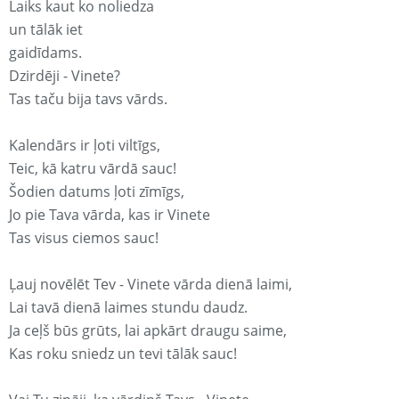
Laiks kaut ko noliedza
un tālāk iet
gaidīdams.
Dzirdēji - Vinete?
Tas taču bija tavs vārds.
Kalendārs ir ļoti viltīgs,
Teic, kā katru vārdā sauc!
Šodien datums ļoti zīmīgs,
Jo pie Tava vārda, kas ir Vinete
Tas visus ciemos sauc!
Ļauj novēlēt Tev - Vinete vārda dienā laimi,
Lai tavā dienā laimes stundu daudz.
Ja ceļš būs grūts, lai apkārt draugu saime,
Kas roku sniedz un tevi tālāk sauc!