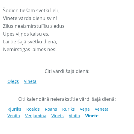
Šodien tiešām svētki lieli,
Vinete vārda dienu svin!
Zilus neaizmirstulīšu ziedus
Upes viļņos kaisu es,
Lai tie šajā svētku dienā,
Nemirstīgas laimes nes!
Citi vārdi šajā dienā:
Oļegs
Vineta
Citi kalendārā neierakstītie vārdi šajā dienā:
Rjuriks
Roalds
Roans
Ruriks
Veņa
Veneta
Venita
Venjamina
Vinets
Vinita
Vinete