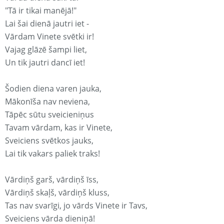
"Tā ir tikai manējā!"
Lai šai dienā jautri iet -
Vārdam Vinete svētki ir!
Vajag glāzē šampi liet,
Un tik jautri dancī iet!
Šodien diena varen jauka,
Mākonīša nav neviena,
Tāpēc sūtu sveicieniņus
Tavam vārdam, kas ir Vinete,
Sveiciens svētkos jauks,
Lai tik vakars paliek traks!
Vārdiņš garš, vārdiņš īss,
Vārdiņš skaļš, vārdiņš kluss,
Tas nav svarīgi, jo vārds Vinete ir Tavs,
Sveiciens vārda dieniņā!