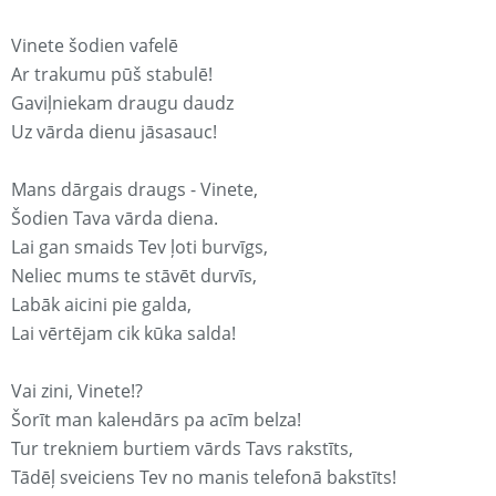
Vinete šodien vafelē
Ar trakumu pūš stabulē!
Gaviļniekam draugu daudz
Uz vārda dienu jāsasauc!
Mans dārgais draugs - Vinete,
Šodien Tava vārda diena.
Lai gan smaids Tev ļoti burvīgs,
Neliec mums te stāvēt durvīs,
Labāk aicini pie galda,
Lai vērtējam cik kūka salda!
Vai zini, Vinete!?
Šorīt man kaleнdārs pa acīm belza!
Tur trekniem burtiem vārds Tavs rakstīts,
Tādēļ sveiciens Tev no manis telefonā bakstīts!