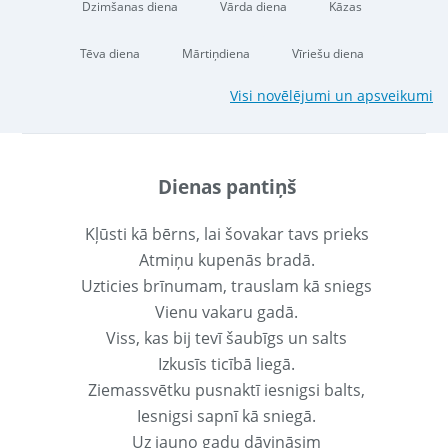
Dzimšanas diena
Vārda diena
Kāzas
Tēva diena
Mārtiņdiena
Vīriešu diena
Visi novēlējumi un apsveikumi
Dienas pantiņš
Kļūsti kā bērns, lai šovakar tavs prieks
Atmiņu kupenās bradā.
Uzticies brīnumam, trauslam kā sniegs
Vienu vakaru gadā.
Viss, kas bij tevī šaubīgs un salts
Izkusīs ticībā liegā.
Ziemassvētku pusnaktī iesnigsi balts,
Iesnigsi sapnī kā sniegā.
Uz jauno gadu dāvināsim