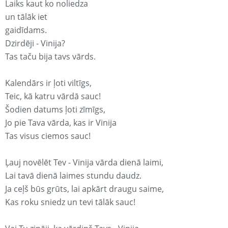
Laiks kaut ko noliedza
un tālāk iet
gaidīdams.
Dzirdēji - Vinija?
Tas taču bija tavs vārds.
Kalendārs ir ļoti viltīgs,
Teic, kā katru vārdā sauc!
Šodien datums ļoti zīmīgs,
Jo pie Tava vārda, kas ir Vinija
Tas visus ciemos sauc!
Ļauj novēlēt Tev - Vinija vārda dienā laimi,
Lai tavā dienā laimes stundu daudz.
Ja ceļš būs grūts, lai apkārt draugu saime,
Kas roku sniedz un tevi tālāk sauc!