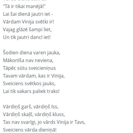
"Tā ir tikai manējā!"
Lai šai dienā jautri iet -
Vārdam Vinija svētki ir!
Vajag glāzē šampi liet,
Un tik jautri dancī iet!
Šodien diena varen jauka,
Mākonīša nav neviena,
Tāpēc sūtu sveicieniņus
Tavam vārdam, kas ir Vinija,
Sveiciens svētkos jauks,
Lai tik vakars paliek traks!
Vārdiņš garš, vārdiņš īss,
Vārdiņš skaļš, vārdiņš kluss,
Tas nav svarīgi, jo vārds Vinija ir Tavs,
Sveiciens vārda dieniņā!