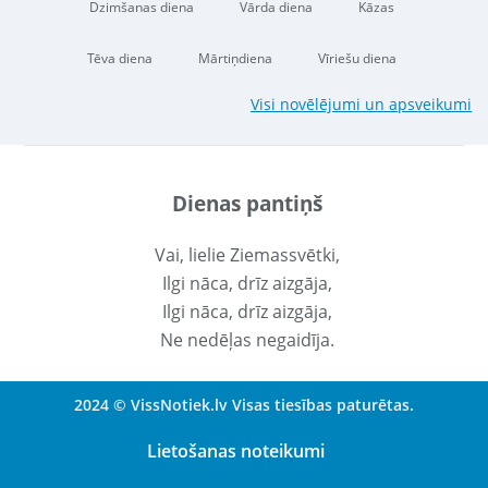
Dzimšanas diena
Vārda diena
Kāzas
Tēva diena
Mārtiņdiena
Vīriešu diena
Visi novēlējumi un apsveikumi
Dienas pantiņš
Vai, lielie Ziemassvētki,
Ilgi nāca, drīz aizgāja,
Ilgi nāca, drīz aizgāja,
Ne nedēļas negaidīja.
2024 © VissNotiek.lv Visas tiesības paturētas.
Lietošanas noteikumi