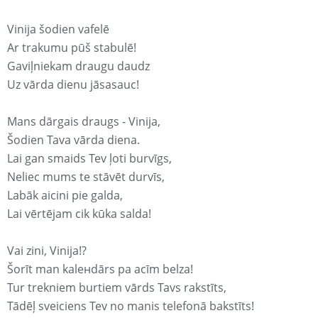
Vinija šodien vafelē
Ar trakumu pūš stabulē!
Gaviļniekam draugu daudz
Uz vārda dienu jāsasauc!
Mans dārgais draugs - Vinija,
Šodien Tava vārda diena.
Lai gan smaids Tev ļoti burvīgs,
Neliec mums te stāvēt durvīs,
Labāk aicini pie galda,
Lai vērtējam cik kūka salda!
Vai zini, Vinija!?
Šorīt man kaleнdārs pa acīm belza!
Tur trekniem burtiem vārds Tavs rakstīts,
Tādēļ sveiciens Tev no manis telefonā bakstīts!