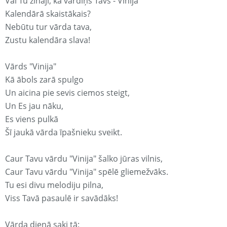
Vai Tu zināji, ka vārdiņš Tavs - Vinija
Kalendārā skaistākais?
Nebūtu tur vārda tava,
Zustu kalendāra slava!
Vārds "Vinija"
Kā ābols zarā spulgo
Un aicina pie sevis ciemos steigt,
Un Es jau nāku,
Es viens pulkā
Šī jaukā vārda īpašnieku sveikt.
Caur Tavu vārdu "Vinija" šalko jūras vilnis,
Caur Tavu vārdu "Vinija" spēlē gliemežvāks.
Tu esi divu melodiju pilna,
Viss Tavā pasaulē ir savādāks!
Vārda dienā saki tā: