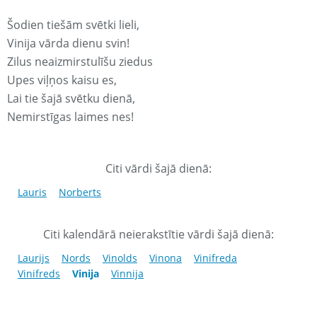
Šodien tiešām svētki lieli,
Vinija vārda dienu svin!
Zilus neaizmirstulīšu ziedus
Upes viļņos kaisu es,
Lai tie šajā svētku dienā,
Nemirstīgas laimes nes!
Citi vārdi šajā dienā:
Lauris
Norberts
Citi kalendārā neierakstītie vārdi šajā dienā:
Laurijs
Nords
Vinolds
Vinona
Vinifreda
Vinifreds
Vinija
Vinnija