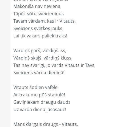
Mākonīša nav neviena,
Tāpēc sūtu sveicieniņus
Tavam vārdam, kas ir Vitauts,
Sveiciens svētkos jauks,
Lai tik vakars paliek traks!
Vārdiņš garš, vārdiņš īss,
Vārdiņš skaļš, vārdiņš kluss,
Tas nav svarīgi, jo vārds Vitauts ir Tavs,
Sveiciens vārda dieniņā!
Vitauts šodien vafelē
Ar trakumu pūš stabulē!
Gaviļniekam draugu daudz
Uz vārda dienu jāsasauc!
Mans dārgais draugs - Vitauts,