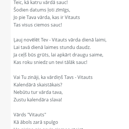
Teic, kā katru vārdā sauc!
Šodien datums ļoti zīmīgs,
Jo pie Tava vārda, kas ir Vitauts
Tas visus ciemos sauc!
Ļauj novēlēt Tev - Vitauts vārda dienā laimi,
Lai tavā dienā laimes stundu daudz.
Ja ceļš būs grūts, lai apkārt draugu saime,
Kas roku sniedz un tevi tālāk sauc!
Vai Tu zināji, ka vārdiņš Tavs - Vitauts
Kalendārā skaistākais?
Nebūtu tur vārda tava,
Zustu kalendāra slava!
Vārds "Vitauts"
Kā ābols zarā spulgo