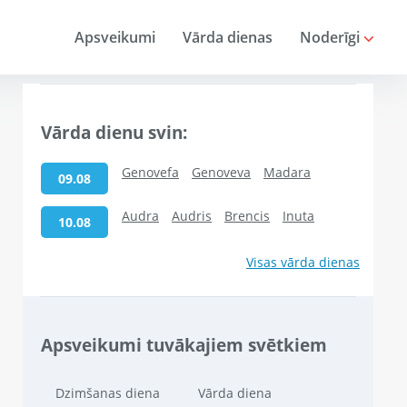
Apsveikumi
Vārda dienas
Noderīgi
Vārda dienu svin:
Genovefa
Genoveva
Madara
09.08
Audra
Audris
Brencis
Inuta
10.08
Visas vārda dienas
Apsveikumi tuvākajiem svētkiem
Dzimšanas diena
Vārda diena