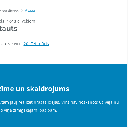
Vitauts
ārda dienas
rds ir
613
cilvēkiem
tauts
auts svin -
20. Februāris
zīme un skaidrojums
utam ļauj realizet brašas idejas. Viņš nav noskaņots uz vējainu
 no viņa zīmīgākajām īpašībām.