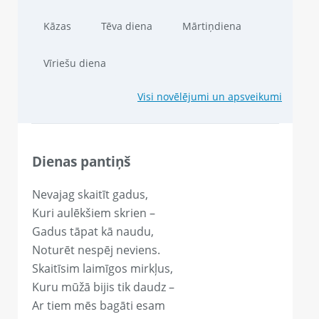
Kāzas
Tēva diena
Mārtiņdiena
Vīriešu diena
Visi novēlējumi un apsveikumi
Dienas pantiņš
Nevajag skaitīt gadus,
Kuri aulēkšiem skrien –
Gadus tāpat kā naudu,
Noturēt nespēj neviens.
Skaitīsim laimīgos mirkļus,
Kuru mūžā bijis tik daudz –
Ar tiem mēs bagāti esam