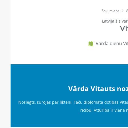
Sākumlapa
V
Latvijā šis vā
Vi
Vārda dienu Vit
Vārda Vitauts no
Noslēgts, sūrojas par likteni. Taču diplomāta dotības Vita
rīcību. Atturība ir viena