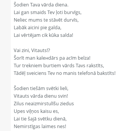
Šodien Tava vārda diena.
Lai gan smaids Tev ļoti burvīgs,
Neliec mums te stāvēt durvīs,
Labāk aicini pie galda,
Lai vērtējam cik kūka salda!
Vai zini, Vitauts!?
Šorīt man kaleнdārs pa acīm belza!
Tur trekniem burtiem vārds Tavs rakstīts,
Tādēļ sveiciens Tev no manis telefonā bakstīts!
Šodien tiešām svētki lieli,
Vitauts vārda dienu svin!
Zilus neaizmirstulīšu ziedus
Upes viļņos kaisu es,
Lai tie šajā svētku dienā,
Nemirstīgas laimes nes!