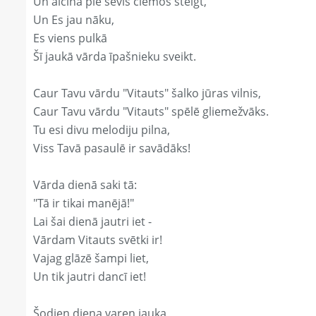
Un aicina pie sevis ciemos steigt,
Un Es jau nāku,
Es viens pulkā
Šī jaukā vārda īpašnieku sveikt.
Caur Tavu vārdu "Vitauts" šalko jūras vilnis,
Caur Tavu vārdu "Vitauts" spēlē gliemežvāks.
Tu esi divu melodiju pilna,
Viss Tavā pasaulē ir savādāks!
Vārda dienā saki tā:
"Tā ir tikai manējā!"
Lai šai dienā jautri iet -
Vārdam Vitauts svētki ir!
Vajag glāzē šampi liet,
Un tik jautri dancī iet!
Šodien diena varen jauka,