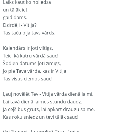
Laiks kaut ko noliedza
un tālāk iet
gaidīdams.
Dzirdēji - Vitija?
Tas taču bija tavs vārds.
Kalendārs ir ļoti viltīgs,
Teic, kā katru vārdā sauc!
Šodien datums ļoti zīmīgs,
Jo pie Tava vārda, kas ir Vitija
Tas visus ciemos sauc!
Ļauj novēlēt Tev - Vitija vārda dienā laimi,
Lai tavā dienā laimes stundu daudz.
Ja ceļš būs grūts, lai apkārt draugu saime,
Kas roku sniedz un tevi tālāk sauc!