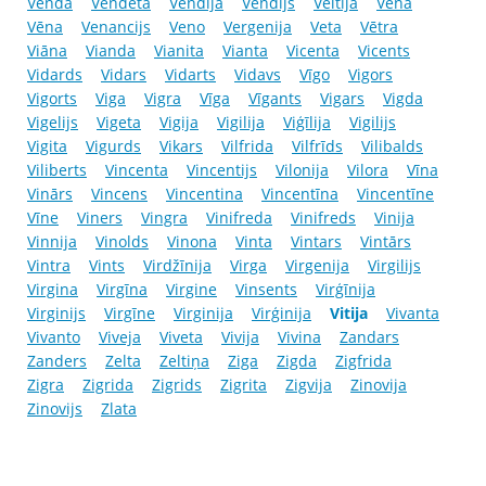
Venda
Vendeta
Vendija
Vendijs
Veltija
Vena
Vēna
Venancijs
Veno
Vergenija
Veta
Vētra
Viāna
Vianda
Vianita
Vianta
Vicenta
Vicents
Vidards
Vidars
Vidarts
Vidavs
Vīgo
Vigors
Vigorts
Viga
Vigra
Vīga
Vīgants
Vigars
Vigda
Vigelijs
Vigeta
Vigija
Vigilija
Viģīlija
Vigilijs
Vigita
Vigurds
Vikars
Vilfrida
Vilfrīds
Vilibalds
Viliberts
Vincenta
Vincentijs
Vilonija
Vilora
Vīna
Vinārs
Vincens
Vincentina
Vincentīna
Vincentīne
Vīne
Viners
Vingra
Vinifreda
Vinifreds
Vinija
Vinnija
Vinolds
Vinona
Vinta
Vintars
Vintārs
Vintra
Vints
Virdžīnija
Virga
Virgenija
Virgilijs
Virgina
Virgīna
Virgine
Vinsents
Virģīnija
Virginijs
Virgīne
Virginija
Virģinija
Vitija
Vivanta
Vivanto
Viveja
Viveta
Vivija
Vivina
Zandars
Zanders
Zelta
Zeltiņa
Ziga
Zigda
Zigfrida
Zigra
Zigrida
Zigrids
Zigrita
Zigvija
Zinovija
Zinovijs
Zlata