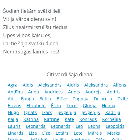
Šodien tiešām svētki lieli,
Vitija vārda dienu svin!
Zilus neaizmirstulīšu ziedus
Upes viļņos kaisu es,
Lai tie šajā svētku dienā,
Nemirstīgas laimes nes!
Citi vārdi šajā dienā:
Agra
Aldis
Aleksandrs
Aldris
Aleksandra
Alfons
Andīna
Anda
Andrievs
Andis
Andrejs
Andris
Atis
Banga
Betija
Brīve
Dagnija
Doloresa
Dzīle
Eižens
Elizabete
Ērika
Fricis
Glorija
Helma
Hugo
Ignats
Ikars
Jevgeņija
Jevgeņijs
Kadrija
Kaija
Katrīna
Katrīne
Kate
Konrāds
Kornēlija
Lauris
Leonarda
Leonards
Leo
Leons
Leopolds
Linards
Liza
Līze
Lotārs
Lote
Mārcis
Marks
Markuss
Mārtiņš
Nellija
Norberts
Ojārs
Olita