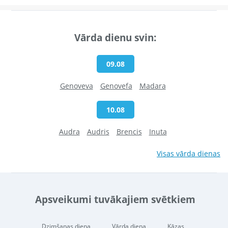
Vārda dienu svin:
09.08
Genoveva
Genovefa
Madara
10.08
Audra
Audris
Brencis
Inuta
Visas vārda dienas
Apsveikumi tuvākajiem svētkiem
Dzimšanas diena
Vārda diena
Kāzas