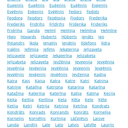
Eugenijs
Eugēnijs
Euģenijs
Euģēnijs
Evgenijs
Evgēnijs
Evģenijs
Evģēnijs
Fedors
Fedots
Feodora
Feodors
Feodosija
Fjodors
Frederika
Frederiks
Fridrihs
Frīdrihs
Friderika
Frideriks
Fridriha
Ganda
Helmī
Helmija
Helmīna
Helmīne
Higo
Hovards
Huberts
Hūberts
Ignāts
Igo
Ihtiandrs
Ikola
Ignatijs
Ignātijs
Ildefons
Ildra
Iraklijs
Jefimija
Jefims
Jekaterina
Jeļizaveta
Jelizavete
Jeļizavete
Jekaterīna
Jelizabeta
Jeļizabeta
Jelizaveta
Jevžēnija
Jevgenija
Jevgēnija
Jevgēņija
Jevģenija
Jevģēnija
Jevgenijs
Jevgēnijs
Jevgēņijs
Jevģenijs
Jevģēnijs
Jevženija
Kadija
Kaira
Kajs
Kajsa
Katra
Katre
Katri
Katrina
Katrine
Katalīna
Katriona
Katarina
Katarīna
Katažina
Katerina
Katerīna
Katija
Katiņa
Kecija
Keita
Keitija
Keitlina
Keta
Kēta
Kete
Kēte
Ketija
Ketri
Ketrija
Ketrina
Ketrīna
Kondrats
Kondrāts
Konrads
Konrands
Konrāts
Kornelija
Kornelijs
Kornēlijs
Kortnija
Lāčplēsis
Laisve
Landa
Landijs
Late
Lato
Latvis
Latvīte
Laurijs