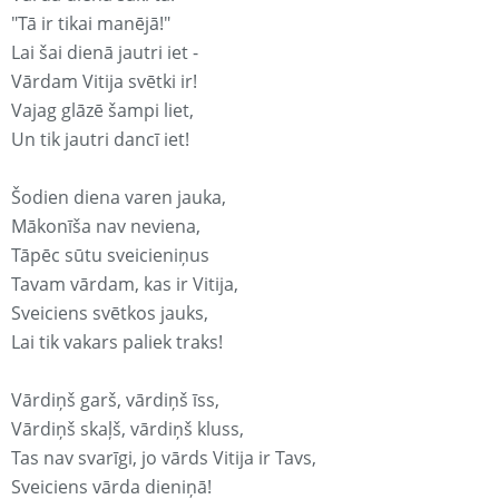
"Tā ir tikai manējā!"
Lai šai dienā jautri iet -
Vārdam Vitija svētki ir!
Vajag glāzē šampi liet,
Un tik jautri dancī iet!
Šodien diena varen jauka,
Mākonīša nav neviena,
Tāpēc sūtu sveicieniņus
Tavam vārdam, kas ir Vitija,
Sveiciens svētkos jauks,
Lai tik vakars paliek traks!
Vārdiņš garš, vārdiņš īss,
Vārdiņš skaļš, vārdiņš kluss,
Tas nav svarīgi, jo vārds Vitija ir Tavs,
Sveiciens vārda dieniņā!