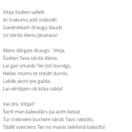
Vitija šodien vafelē
Ar trakumu pūš stabulē!
Gaviļniekam draugu daudz
Uz vārda dienu jāsasauc!
Mans dārgais draugs - Vitija,
Šodien Tava vārda diena.
Lai gan smaids Tev ļoti burvīgs,
Neliec mums te stāvēt durvīs,
Labāk aicini pie galda,
Lai vērtējam cik kūka salda!
Vai zini, Vitija!?
Šorīt man kaleнdārs pa acīm belza!
Tur trekniem burtiem vārds Tavs rakstīts,
Tādēļ sveiciens Tev no manis telefonā bakstīts!