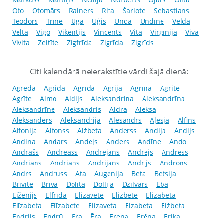
Oto
Otomārs
Rainers
Rita
Šarlote
Sebastians
Teodors
Trīne
Uga
Uģis
Unda
Undīne
Velda
Velta
Vigo
Vikentijs
Vincents
Vita
Virgīnija
Viva
Vivita
Zeltīte
Zigfrīda
Zigrīda
Zigrīds
Citi kalendārā neierakstītie vārdi šajā dienā:
Agreda
Agrida
Agrīda
Agrija
Agrīna
Agrite
Agrīte
Aimo
Aldijs
Aleksandrina
Aleksandrīna
Aleksandrīne
Aleksandris
Aldra
Aleksa
Aleksanders
Aleksandrija
Alesandrs
Aļesja
Alfins
Alfonija
Alfonss
Alžbeta
Anderss
Andija
Andijs
Andina
Andars
Andejs
Anders
Andīne
Ando
Andrāšs
Andreass
Andrejans
Andrējs
Andress
Andrians
Andriāns
Andrijans
Andrijs
Androns
Andrs
Andruss
Ata
Augenija
Beta
Betsija
Brīvīte
Brīva
Dolita
Dollija
Dzilvars
Eba
Eiženijs
Elfrīda
Elizavete
Elizbete
Elizabeta
Elīzabeta
Elīzabete
Elizaveta
Elzabeta
Elžbeta
Endrijs
Endrū
Era
Ēra
Erena
Erēna
Erika