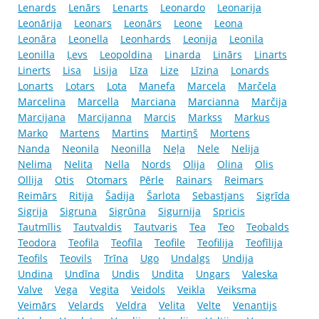
Lenards
Lenārs
Lenarts
Leonardo
Leonarija
Leonārija
Leonars
Leonārs
Leone
Leona
Leonāra
Leonella
Leonhards
Leonija
Leonila
Leonilla
Ļevs
Leopoldina
Linarda
Linārs
Linarts
Linerts
Lisa
Lisija
Līza
Lize
Līziņa
Lonards
Lonarts
Lotars
Lota
Manefa
Marcela
Marčela
Marcelina
Marcella
Marciana
Marcianna
Marčija
Marcijana
Marcijanna
Marcis
Markss
Markus
Marko
Martens
Martins
Martiņš
Mortens
Nanda
Neonila
Neonilla
Neļa
Nele
Nelija
Nelima
Nelita
Nella
Nords
Olija
Olina
Olis
Ollija
Otis
Otomars
Pērle
Rainars
Reimars
Reimārs
Ritija
Šadija
Šarlota
Sebastjans
Sigrīda
Sigrija
Sigruna
Sigrūna
Sigurnija
Spricis
Tautmīlis
Tautvaldis
Tautvaris
Tea
Teo
Teobalds
Teodora
Teofila
Teofīla
Teofile
Teofilija
Teofīlija
Teofils
Teovils
Trīna
Ugo
Undalgs
Undija
Undina
Undīna
Undis
Undita
Ungars
Valeska
Valve
Vega
Vegita
Veidols
Veikla
Veiksma
Veimārs
Velards
Veldra
Velita
Velte
Venantijs