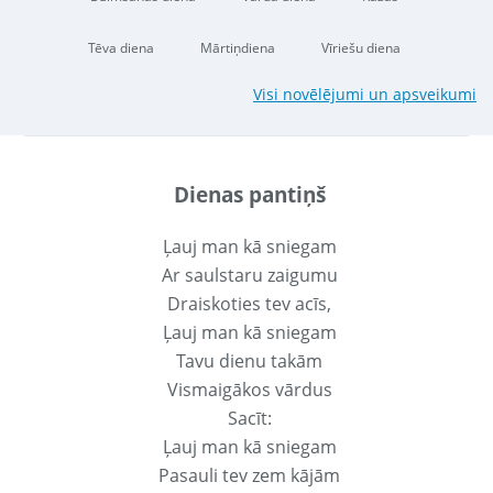
Tēva diena
Mārtiņdiena
Vīriešu diena
Visi novēlējumi un apsveikumi
Dienas pantiņš
Ļauj man kā sniegam
Ar saulstaru zaigumu
Draiskoties tev acīs,
Ļauj man kā sniegam
Tavu dienu takām
Vismaigākos vārdus
Sacīt:
Ļauj man kā sniegam
Pasauli tev zem kājām