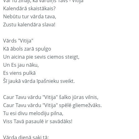
Vai Tu zināji, ka vārdiņš Tavs - Vitija
Kalendārā skaistākais?
Nebūtu tur vārda tava,
Zustu kalendāra slava!
Vārds "Vitija"
Kā ābols zarā spulgo
Un aicina pie sevis ciemos steigt,
Un Es jau nāku,
Es viens pulkā
Šī jaukā vārda īpašnieku sveikt.
Caur Tavu vārdu "Vitija" šalko jūras vilnis,
Caur Tavu vārdu "Vitija" spēlē gliemežvāks.
Tu esi divu melodiju pilna,
Viss Tavā pasaulē ir savādāks!
Vārda dienā saki tā: