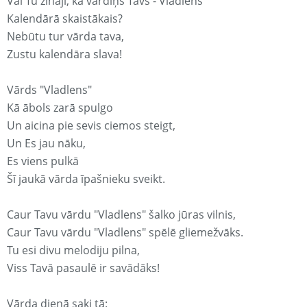
Vai Tu zināji, ka vārdiņš Tavs - Vladlens
Kalendārā skaistākais?
Nebūtu tur vārda tava,
Zustu kalendāra slava!
Vārds "Vladlens"
Kā ābols zarā spulgo
Un aicina pie sevis ciemos steigt,
Un Es jau nāku,
Es viens pulkā
Šī jaukā vārda īpašnieku sveikt.
Caur Tavu vārdu "Vladlens" šalko jūras vilnis,
Caur Tavu vārdu "Vladlens" spēlē gliemežvāks.
Tu esi divu melodiju pilna,
Viss Tavā pasaulē ir savādāks!
Vārda dienā saki tā: