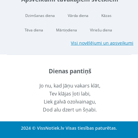
Dzimšanas diena
Vārda diena
Kāzas
Tēva diena
Mārtiņdiena
Vīriešu diena
Visi novēlējumi un apsveikumi
Dienas pantiņš
Jo nu, kad Jāņu vakars klāt,
Tev klājas ļoti labi,
Liek galvā ozolvainagu,
Dod alu dzert un šņabi.
2024 © VissNotiek.lv Visas tiesības paturētas.