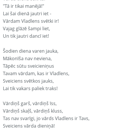
"Tā ir tikai manējā!"
Lai šai dienā jautri iet -
Vārdam Vladlens svētki ir!
Vajag glāzē šampi liet,
Un tik jautri dancī iet!
Šodien diena varen jauka,
Mākonīša nav neviena,
Tāpēc sūtu sveicieniņus
Tavam vārdam, kas ir Vladlens,
Sveiciens svētkos jauks,
Lai tik vakars paliek traks!
Vārdiņš garš, vārdiņš īss,
Vārdiņš skaļš, vārdiņš kluss,
Tas nav svarīgi, jo vārds Vladlens ir Tavs,
Sveiciens vārda dieniņā!