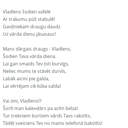
Vladlens šodien vafelē
Ar trakumu pūš stabulē!
Gaviļniekam draugu daudz
Uz vārda dienu jāsasauc!
Mans dārgais draugs - Vladlens,
Šodien Tava vārda diena.
Lai gan smaids Tev ļoti burvīgs,
Neliec mums te stāvēt durvīs,
Labāk aicini pie galda,
Lai vērtējam cik kūka salda!
Vai zini, Vladlens!?
Šorīt man kaleнdārs pa acīm belza!
Tur trekniem burtiem vārds Tavs rakstīts,
Tādēļ sveiciens Tev no manis telefonā bakstīts!