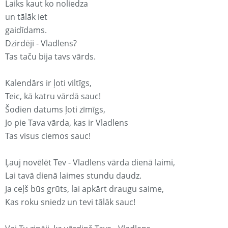
Laiks kaut ko noliedza
un tālāk iet
gaidīdams.
Dzirdēji - Vladlens?
Tas taču bija tavs vārds.
Kalendārs ir ļoti viltīgs,
Teic, kā katru vārdā sauc!
Šodien datums ļoti zīmīgs,
Jo pie Tava vārda, kas ir Vladlens
Tas visus ciemos sauc!
Ļauj novēlēt Tev - Vladlens vārda dienā laimi,
Lai tavā dienā laimes stundu daudz.
Ja ceļš būs grūts, lai apkārt draugu saime,
Kas roku sniedz un tevi tālāk sauc!