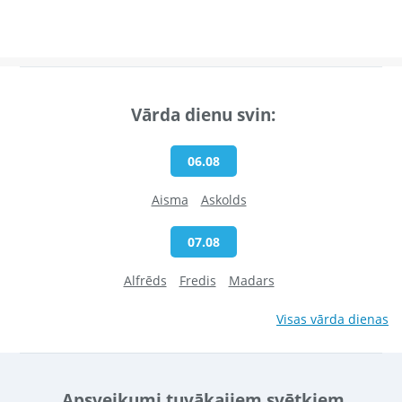
Vārda dienu svin:
06.08
Aisma
Askolds
07.08
Alfrēds
Fredis
Madars
Visas vārda dienas
Apsveikumi tuvākajiem svētkiem