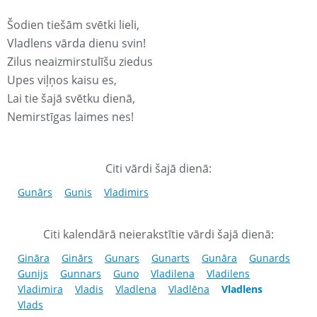
Šodien tiešām svētki lieli,
Vladlens vārda dienu svin!
Zilus neaizmirstulīšu ziedus
Upes viļņos kaisu es,
Lai tie šajā svētku dienā,
Nemirstīgas laimes nes!
Citi vārdi šajā dienā:
Gunārs
Gunis
Vladimirs
Citi kalendārā neierakstītie vārdi šajā dienā:
Gināra
Ginārs
Gunars
Gunarts
Gunāra
Gunards
Gunijs
Gunnars
Guno
Vladilena
Vladilens
Vladimira
Vladis
Vladlena
Vladlēna
Vladlens
Vlads