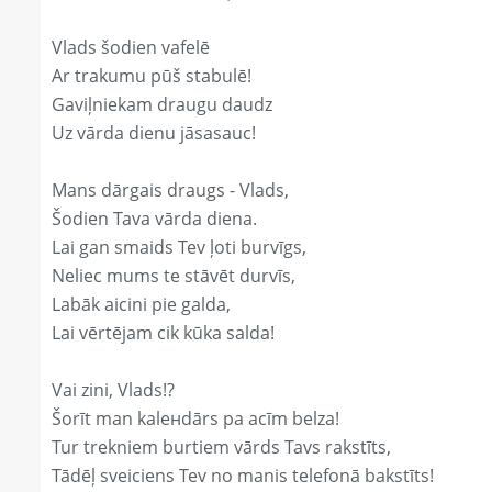
Vlads šodien vafelē
Ar trakumu pūš stabulē!
Gaviļniekam draugu daudz
Uz vārda dienu jāsasauc!
Mans dārgais draugs - Vlads,
Šodien Tava vārda diena.
Lai gan smaids Tev ļoti burvīgs,
Neliec mums te stāvēt durvīs,
Labāk aicini pie galda,
Lai vērtējam cik kūka salda!
Vai zini, Vlads!?
Šorīt man kaleнdārs pa acīm belza!
Tur trekniem burtiem vārds Tavs rakstīts,
Tādēļ sveiciens Tev no manis telefonā bakstīts!