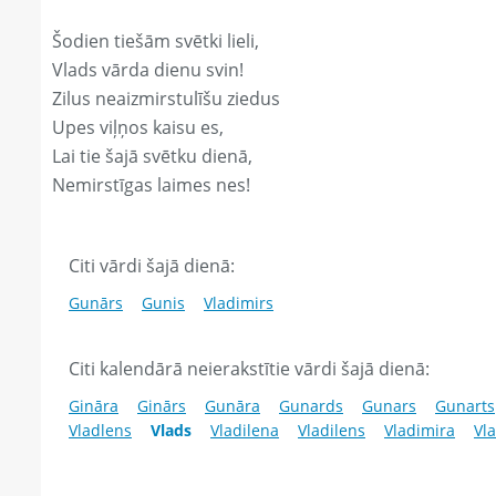
Šodien tiešām svētki lieli,
Vlads vārda dienu svin!
Zilus neaizmirstulīšu ziedus
Upes viļņos kaisu es,
Lai tie šajā svētku dienā,
Nemirstīgas laimes nes!
Citi vārdi šajā dienā:
Gunārs
Gunis
Vladimirs
Citi kalendārā neierakstītie vārdi šajā dienā:
Gināra
Ginārs
Gunāra
Gunards
Gunars
Gunarts
Vladlens
Vlads
Vladilena
Vladilens
Vladimira
Vla