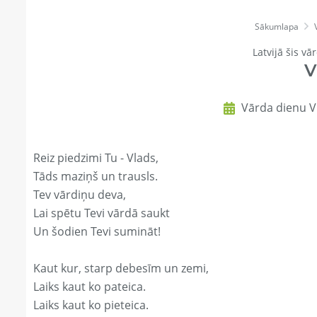
Sākumlapa
Latvijā šis vā
V
Vārda dienu Vl
Reiz piedzimi Tu - Vlads,
Tāds maziņš un trausls.
Tev vārdiņu deva,
Lai spētu Tevi vārdā saukt
Un šodien Tevi sumināt!
Kaut kur, starp debesīm un zemi,
Laiks kaut ko pateica.
Laiks kaut ko pieteica.