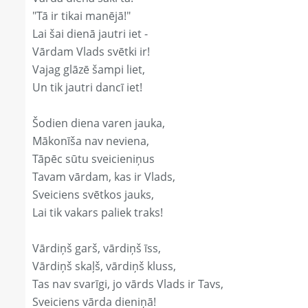
"Tā ir tikai manējā!"
Lai šai dienā jautri iet -
Vārdam Vlads svētki ir!
Vajag glāzē šampi liet,
Un tik jautri dancī iet!
Šodien diena varen jauka,
Mākonīša nav neviena,
Tāpēc sūtu sveicieniņus
Tavam vārdam, kas ir Vlads,
Sveiciens svētkos jauks,
Lai tik vakars paliek traks!
Vārdiņš garš, vārdiņš īss,
Vārdiņš skaļš, vārdiņš kluss,
Tas nav svarīgi, jo vārds Vlads ir Tavs,
Sveiciens vārda dieniņā!