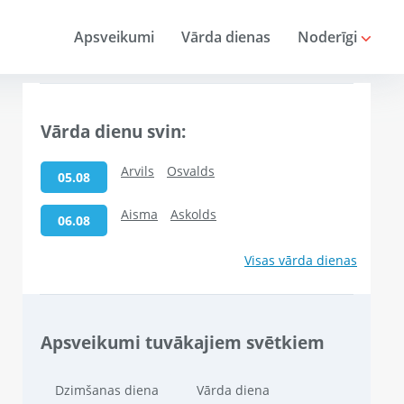
Apsveikumi
Vārda dienas
Noderīgi
Vārda dienu svin:
Arvils
Osvalds
05.08
Aisma
Askolds
06.08
Visas vārda dienas
Apsveikumi tuvākajiem svētkiem
Dzimšanas diena
Vārda diena