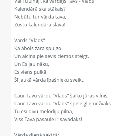
Vai Tu zināji, ka vārdiņš Tavs - Vlads
Kalendārā skaistākais?
Nebūtu tur vārda tava,
Zustu kalendāra slava!
Vārds "Vlads"
Kā ābols zarā spulgo
Un aicina pie sevis ciemos steigt,
Un Es jau nāku,
Es viens pulkā
Šī jaukā vārda īpašnieku sveikt.
Caur Tavu vārdu "Vlads" šalko jūras vilnis,
Caur Tavu vārdu "Vlads" spēlē gliemežvāks.
Tu esi divu melodiju pilna,
Viss Tavā pasaulē ir savādāks!
Vārda dienā saki tā: