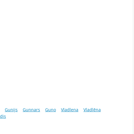
Gunijs
Gunnars
Guno
Vladlena
Vladlēna
dis