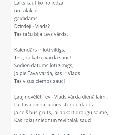
Laiks kaut ko noliedza
un tālāk iet
gaidīdams.
Dzirdēji - Vlads?
Tas taču bija tavs vārds.
Kalendārs ir ļoti viltīgs,
Teic, kā katru vārdā sauc!
Šodien datums ļoti zīmīgs,
Jo pie Tava vārda, kas ir Vlads
Tas visus ciemos sauc!
Ļauj novēlēt Tev - Vlads vārda dienā laimi,
Lai tavā dienā laimes stundu daudz.
Ja ceļš būs grūts, lai apkārt draugu saime,
Kas roku sniedz un tevi tālāk sauc!