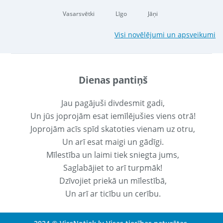
Vasarsvētki
Līgo
Jāņi
Visi novēlējumi un apsveikumi
Dienas pantiņš
Jau pagājuši divdesmit gadi,
Un jūs joprojām esat iemīlējušies viens otrā!
Joprojām acīs spīd skatoties vienam uz otru,
Un arī esat maigi un gādīgi.
Mīlestība un laimi tiek sniegta jums,
Saglabājiet to arī turpmāk!
Dzīvojiet priekā un mīlestībā,
Un arī ar ticību un cerību.