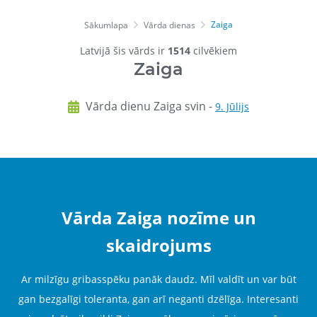
Zaiga
Sākumlapa
Vārda dienas
Latvijā šis vārds ir
1514
cilvēkiem
Zaiga
Vārda dienu Zaiga svin -
9. Jūlijs
Vārda Zaiga nozīme un
skaidrojums
Ar milzīgu gribasspēku panāk daudz. Mīl valdīt un var būt
gan bezgalīgi toleranta, gan arī neganti dzēlīga. Interesanti