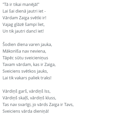
"Tā ir tikai manējā!"
Lai šai dienā jautri iet -
Vārdam Zaiga svētki ir!
Vajag glāzē šampi liet,
Un tik jautri dancī iet!
Šodien diena varen jauka,
Mākonīša nav neviena,
Tāpēc sūtu sveicieniņus
Tavam vārdam, kas ir Zaiga,
Sveiciens svētkos jauks,
Lai tik vakars paliek traks!
Vārdiņš garš, vārdiņš īss,
Vārdiņš skaļš, vārdiņš kluss,
Tas nav svarīgi, jo vārds Zaiga ir Tavs,
Sveiciens vārda dieniņā!