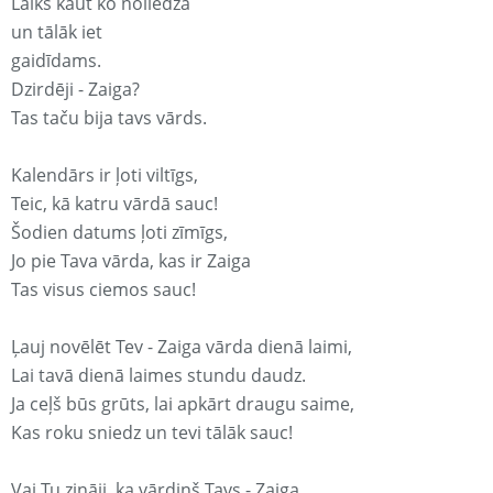
Laiks kaut ko noliedza
un tālāk iet
gaidīdams.
Dzirdēji - Zaiga?
Tas taču bija tavs vārds.
Kalendārs ir ļoti viltīgs,
Teic, kā katru vārdā sauc!
Šodien datums ļoti zīmīgs,
Jo pie Tava vārda, kas ir Zaiga
Tas visus ciemos sauc!
Ļauj novēlēt Tev - Zaiga vārda dienā laimi,
Lai tavā dienā laimes stundu daudz.
Ja ceļš būs grūts, lai apkārt draugu saime,
Kas roku sniedz un tevi tālāk sauc!
Vai Tu zināji, ka vārdiņš Tavs - Zaiga