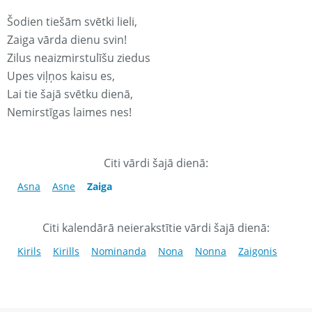
Šodien tiešām svētki lieli,
Zaiga vārda dienu svin!
Zilus neaizmirstulīšu ziedus
Upes viļņos kaisu es,
Lai tie šajā svētku dienā,
Nemirstīgas laimes nes!
Citi vārdi šajā dienā:
Asna
Asne
Zaiga
Citi kalendārā neierakstītie vārdi šajā dienā:
Kirils
Kirills
Nominanda
Nona
Nonna
Zaigonis