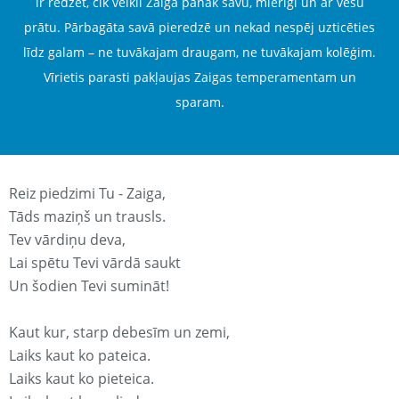
ir redzēt, cik veikli Zaiga panāk savu, mierīgi un ar vēsu
prātu. Pārbagāta savā pieredzē un nekad nespēj uzticēties
līdz galam – ne tuvākajam draugam, ne tuvākajam kolēģim.
Vīrietis parasti pakļaujas Zaigas temperamentam un
sparam.
Reiz piedzimi Tu - Zaiga,
Tāds maziņš un trausls.
Tev vārdiņu deva,
Lai spētu Tevi vārdā saukt
Un šodien Tevi sumināt!
Kaut kur, starp debesīm un zemi,
Laiks kaut ko pateica.
Laiks kaut ko pieteica.