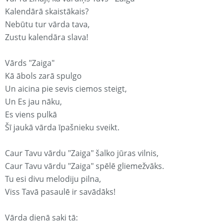
Kalendārā skaistākais?
Nebūtu tur vārda tava,
Zustu kalendāra slava!
Vārds "Zaiga"
Kā ābols zarā spulgo
Un aicina pie sevis ciemos steigt,
Un Es jau nāku,
Es viens pulkā
Šī jaukā vārda īpašnieku sveikt.
Caur Tavu vārdu "Zaiga" šalko jūras vilnis,
Caur Tavu vārdu "Zaiga" spēlē gliemežvāks.
Tu esi divu melodiju pilna,
Viss Tavā pasaulē ir savādāks!
Vārda dienā saki tā: