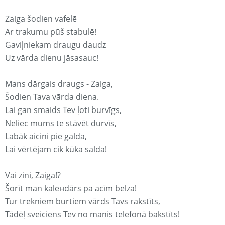
Zaiga šodien vafelē
Ar trakumu pūš stabulē!
Gaviļniekam draugu daudz
Uz vārda dienu jāsasauc!
Mans dārgais draugs - Zaiga,
Šodien Tava vārda diena.
Lai gan smaids Tev ļoti burvīgs,
Neliec mums te stāvēt durvīs,
Labāk aicini pie galda,
Lai vērtējam cik kūka salda!
Vai zini, Zaiga!?
Šorīt man kaleнdārs pa acīm belza!
Tur trekniem burtiem vārds Tavs rakstīts,
Tādēļ sveiciens Tev no manis telefonā bakstīts!