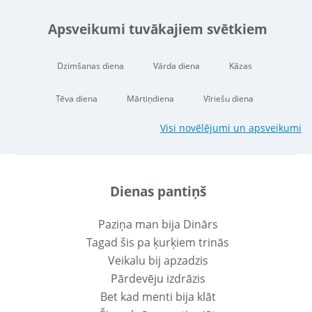
Apsveikumi tuvākajiem svētkiem
Dzimšanas diena
Vārda diena
Kāzas
Tēva diena
Mārtiņdiena
Vīriešu diena
Visi novēlējumi un apsveikumi
Dienas pantiņš
Paziņa man bija Dinārs
Tagad šis pa ķurķiem trinās
Veikalu bij apzadzis
Pārdevēju izdrāzis
Bet kad menti bija klāt