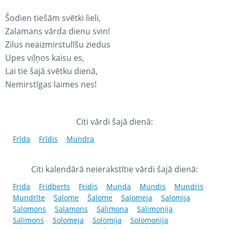
Šodien tiešām svētki lieli,
Zalamans vārda dienu svin!
Zilus neaizmirstulīšu ziedus
Upes viļņos kaisu es,
Lai tie šajā svētku dienā,
Nemirstīgas laimes nes!
Citi vārdi šajā dienā:
Frīda
Frīdis
Mundra
Citi kalendārā neierakstītie vārdi šajā dienā:
Frida
Fridberts
Fridis
Munda
Mundis
Mundris
Mundrīte
Salome
Šalome
Salomeja
Salomija
Salomons
Salamons
Salimona
Salimonija
Salimons
Solomeja
Solomija
Solomonija