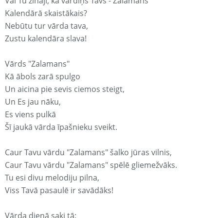
Vai Tu zināji, ka vārdiņš Tavs - Zalamans
Kalendārā skaistākais?
Nebūtu tur vārda tava,
Zustu kalendāra slava!
Vārds "Zalamans"
Kā ābols zarā spulgo
Un aicina pie sevis ciemos steigt,
Un Es jau nāku,
Es viens pulkā
Šī jaukā vārda īpašnieku sveikt.
Caur Tavu vārdu "Zalamans" šalko jūras vilnis,
Caur Tavu vārdu "Zalamans" spēlē gliemežvāks.
Tu esi divu melodiju pilna,
Viss Tavā pasaulē ir savādāks!
Vārda dienā saki tā: