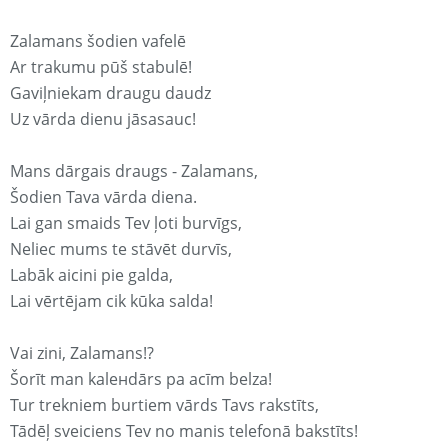
Zalamans šodien vafelē
Ar trakumu pūš stabulē!
Gaviļniekam draugu daudz
Uz vārda dienu jāsasauc!
Mans dārgais draugs - Zalamans,
Šodien Tava vārda diena.
Lai gan smaids Tev ļoti burvīgs,
Neliec mums te stāvēt durvīs,
Labāk aicini pie galda,
Lai vērtējam cik kūka salda!
Vai zini, Zalamans!?
Šorīt man kaleнdārs pa acīm belza!
Tur trekniem burtiem vārds Tavs rakstīts,
Tādēļ sveiciens Tev no manis telefonā bakstīts!