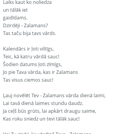
Laiks kaut ko noliedza
un tālāk iet
gaidīdams.
Dzirdēji - Zalamans?
Tas taču bija tavs vārds.
Kalendārs ir ļoti viltīgs,
Teic, kā katru vārdā sauc!
Šodien datums ļoti zīmīgs,
Jo pie Tava vārda, kas ir Zalamans
Tas visus ciemos sauc!
Ļauj novēlēt Tev - Zalamans vārda dienā laimi,
Lai tavā dienā laimes stundu daudz.
Ja ceļš būs grūts, lai apkārt draugu saime,
Kas roku sniedz un tevi tālāk sauc!