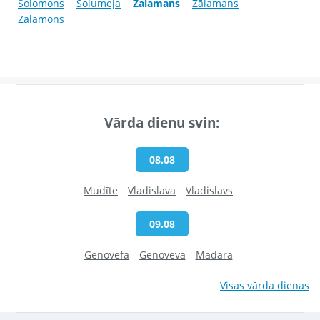
Solomons
Solumeja
Zalamans
Zālamans
Zalamons
Vārda dienu svin:
08.08
Mudīte
Vladislava
Vladislavs
09.08
Genovefa
Genoveva
Madara
Visas vārda dienas