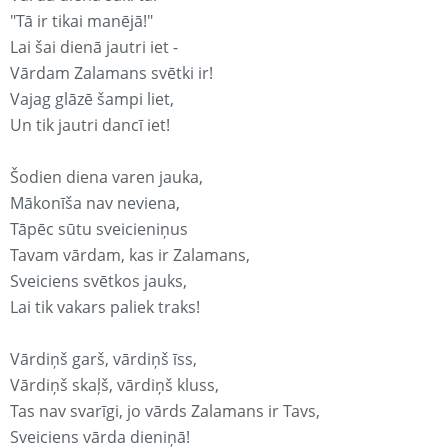
"Tā ir tikai manējā!"
Lai šai dienā jautri iet -
Vārdam Zalamans svētki ir!
Vajag glāzē šampi liet,
Un tik jautri dancī iet!
Šodien diena varen jauka,
Mākonīša nav neviena,
Tāpēc sūtu sveicieniņus
Tavam vārdam, kas ir Zalamans,
Sveiciens svētkos jauks,
Lai tik vakars paliek traks!
Vārdiņš garš, vārdiņš īss,
Vārdiņš skaļš, vārdiņš kluss,
Tas nav svarīgi, jo vārds Zalamans ir Tavs,
Sveiciens vārda dieniņā!