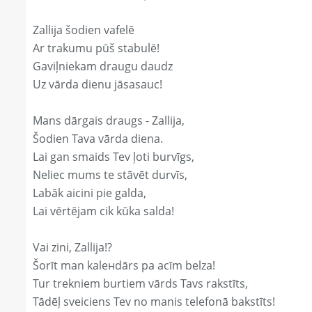
Zallija šodien vafelē
Ar trakumu pūš stabulē!
Gaviļniekam draugu daudz
Uz vārda dienu jāsasauc!
Mans dārgais draugs - Zallija,
Šodien Tava vārda diena.
Lai gan smaids Tev ļoti burvīgs,
Neliec mums te stāvēt durvīs,
Labāk aicini pie galda,
Lai vērtējam cik kūka salda!
Vai zini, Zallija!?
Šorīt man kaleнdārs pa acīm belza!
Tur trekniem burtiem vārds Tavs rakstīts,
Tādēļ sveiciens Tev no manis telefonā bakstīts!