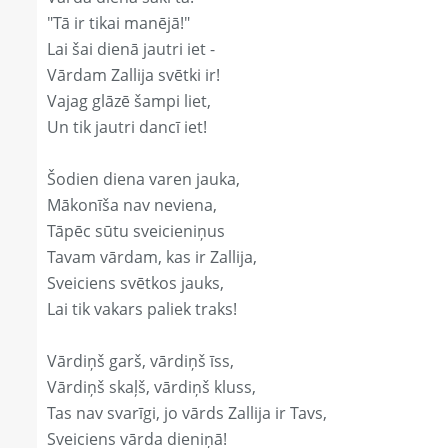
"Tā ir tikai manējā!"
Lai šai dienā jautri iet -
Vārdam Zallija svētki ir!
Vajag glāzē šampi liet,
Un tik jautri dancī iet!
Šodien diena varen jauka,
Mākonīša nav neviena,
Tāpēc sūtu sveicieniņus
Tavam vārdam, kas ir Zallija,
Sveiciens svētkos jauks,
Lai tik vakars paliek traks!
Vārdiņš garš, vārdiņš īss,
Vārdiņš skaļš, vārdiņš kluss,
Tas nav svarīgi, jo vārds Zallija ir Tavs,
Sveiciens vārda dieniņā!