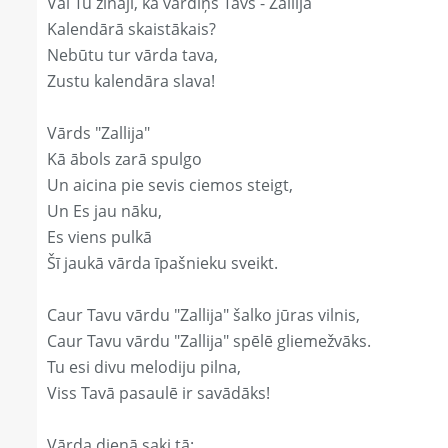
Vai Tu zināji, ka vārdiņš Tavs - Zallija
Kalendārā skaistākais?
Nebūtu tur vārda tava,
Zustu kalendāra slava!
Vārds "Zallija"
Kā ābols zarā spulgo
Un aicina pie sevis ciemos steigt,
Un Es jau nāku,
Es viens pulkā
Šī jaukā vārda īpašnieku sveikt.
Caur Tavu vārdu "Zallija" šalko jūras vilnis,
Caur Tavu vārdu "Zallija" spēlē gliemežvāks.
Tu esi divu melodiju pilna,
Viss Tavā pasaulē ir savādāks!
Vārda dienā saki tā: