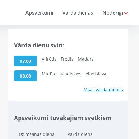
Apsveikumi
Vārda dienas
Noderīgi
Vārda dienu svin:
Alfrēds
Fredis
Madars
07.08
Mudīte
Vladislavs
Vladislava
08.08
Visas vārda dienas
Apsveikumi tuvākajiem svētkiem
Dzimšanas diena
Vārda diena