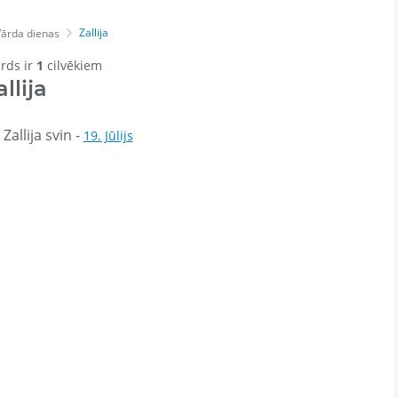
Zallija
Vārda dienas
ārds ir
1
cilvēkiem
allija
Zallija svin -
19. Jūlijs