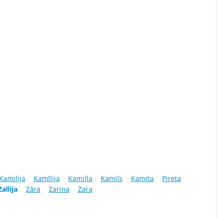
Kamilija
Kamīlija
Kamilla
Kamils
Kamita
Pireta
Zallija
Zāra
Zarina
Zara