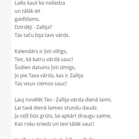
Laiks kaut ko noliedza
un tālāk iet
gaidīdams.
Dzirdēji - Zallija?
Tas taču bija tavs vārds.
Kalendārs ir ļoti viltīgs,
Teic, kā katru vārdā sauc!
Šodien datums ļoti zīmīgs,
Jo pie Tava vārda, kas ir Zallija
Tas visus ciemos sauc!
Ļauj novēlēt Tev - Zallija vārda dienā laimi,
Lai tavā dienā laimes stundu daudz.
Ja ceļš būs grūts, lai apkārt draugu saime,
Kas roku sniedz un tevi tālāk sauc!