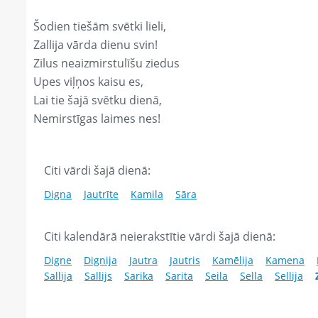
Šodien tiešām svētki lieli,
Zallija vārda dienu svin!
Zilus neaizmirstulīšu ziedus
Upes viļņos kaisu es,
Lai tie šajā svētku dienā,
Nemirstīgas laimes nes!
Citi vārdi šajā dienā:
Digna
Jautrīte
Kamila
Sāra
Citi kalendārā neierakstītie vārdi šajā dienā:
Digne
Dignija
Jautra
Jautris
Kamēlija
Kamena
Sallija
Sallijs
Sarika
Sarita
Seila
Sella
Sellija