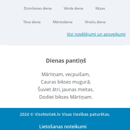
Dzimšanas diena
Vārda diena
Kāzas
Tēva diena
Mārtiņdiena
Vīriešu diena
Visi novēlējumi un apsveikumi
Dienas pantiņš
Mārtiņam, vecpuišam,
Cauras bikses mugurā;
Šuviet ātri, jaunas meitas,
Dodiet bikses Mārtiņam.
2024 © VissNotiek.lv Visas tiesības paturētas.
Lietošanas noteikumi