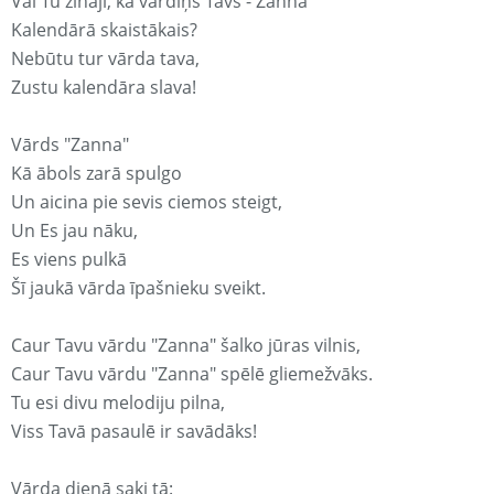
Vai Tu zināji, ka vārdiņš Tavs - Zanna
Kalendārā skaistākais?
Nebūtu tur vārda tava,
Zustu kalendāra slava!
Vārds "Zanna"
Kā ābols zarā spulgo
Un aicina pie sevis ciemos steigt,
Un Es jau nāku,
Es viens pulkā
Šī jaukā vārda īpašnieku sveikt.
Caur Tavu vārdu "Zanna" šalko jūras vilnis,
Caur Tavu vārdu "Zanna" spēlē gliemežvāks.
Tu esi divu melodiju pilna,
Viss Tavā pasaulē ir savādāks!
Vārda dienā saki tā: