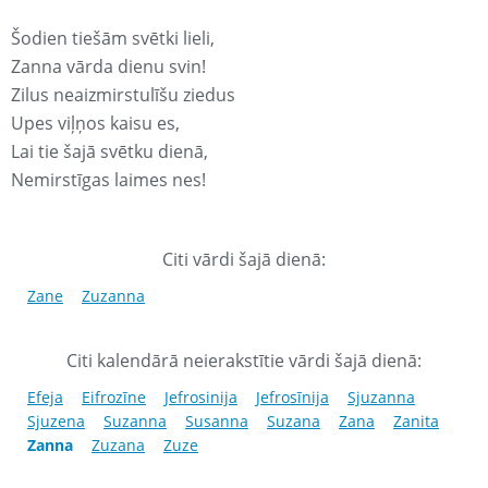
Šodien tiešām svētki lieli,
Zanna vārda dienu svin!
Zilus neaizmirstulīšu ziedus
Upes viļņos kaisu es,
Lai tie šajā svētku dienā,
Nemirstīgas laimes nes!
Citi vārdi šajā dienā:
Zane
Zuzanna
Citi kalendārā neierakstītie vārdi šajā dienā:
Efeja
Eifrozīne
Jefrosinija
Jefrosīnija
Sjuzanna
Sjuzena
Suzanna
Susanna
Suzana
Zana
Zanita
Zanna
Zuzana
Zuze