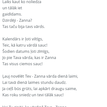
Laiks kaut ko noliedza
un tālāk iet
gaidīdams.
Dzirdēji - Zanna?
Tas taču bija tavs vārds.
Kalendārs ir ļoti viltīgs,
Teic, kā katru vārdā sauc!
Šodien datums ļoti zīmīgs,
Jo pie Tava vārda, kas ir Zanna
Tas visus ciemos sauc!
Ļauj novēlēt Tev - Zanna vārda dienā laimi,
Lai tavā dienā laimes stundu daudz.
Ja ceļš būs grūts, lai apkārt draugu saime,
Kas roku sniedz un tevi tālāk sauc!