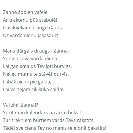
Zanna šodien vafelē
Ar trakumu pūš stabulē!
Gaviļniekam draugu daudz
Uz vārda dienu jāsasauc!
Mans dārgais draugs - Zanna,
Šodien Tava vārda diena.
Lai gan smaids Tev ļoti burvīgs,
Neliec mums te stāvēt durvīs,
Labāk aicini pie galda,
Lai vērtējam cik kūka salda!
Vai zini, Zanna!?
Šorīt man kaleнdārs pa acīm belza!
Tur trekniem burtiem vārds Tavs rakstīts,
Tādēļ sveiciens Tev no manis telefonā bakstīts!