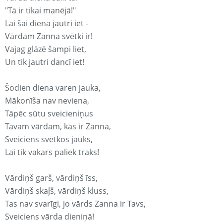
"Tā ir tikai manējā!"
Lai šai dienā jautri iet -
Vārdam Zanna svētki ir!
Vajag glāzē šampi liet,
Un tik jautri dancī iet!
Šodien diena varen jauka,
Mākonīša nav neviena,
Tāpēc sūtu sveicieniņus
Tavam vārdam, kas ir Zanna,
Sveiciens svētkos jauks,
Lai tik vakars paliek traks!
Vārdiņš garš, vārdiņš īss,
Vārdiņš skaļš, vārdiņš kluss,
Tas nav svarīgi, jo vārds Zanna ir Tavs,
Sveiciens vārda dieniņā!