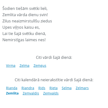
Šodien tiešām svētki lieli,
Zemlita vārda dienu svin!
Zilus neaizmirstulīšu ziedus
Upes viļņos kaisu es,
Lai tie šajā svētku dienā,
Nemirstīgas laimes nes!
Citi vārdi šajā dienā:
Virma
Zelma
Zemgus
Citi kalendārā neierakstītie vārdi šajā dienā:
Rianda
Riandra
Rids
Rieta
Selma
Zelmars
Zemlita
Zemvaldis
Zemvalds