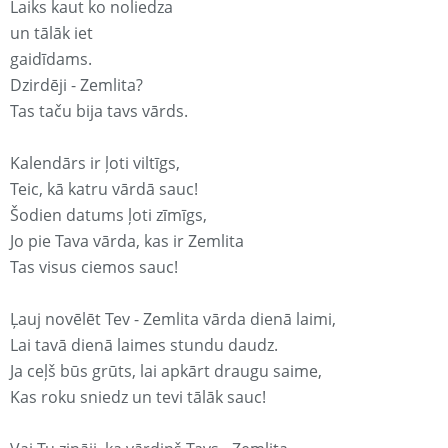
Laiks kaut ko noliedza
un tālāk iet
gaidīdams.
Dzirdēji - Zemlita?
Tas taču bija tavs vārds.
Kalendārs ir ļoti viltīgs,
Teic, kā katru vārdā sauc!
Šodien datums ļoti zīmīgs,
Jo pie Tava vārda, kas ir Zemlita
Tas visus ciemos sauc!
Ļauj novēlēt Tev - Zemlita vārda dienā laimi,
Lai tavā dienā laimes stundu daudz.
Ja ceļš būs grūts, lai apkārt draugu saime,
Kas roku sniedz un tevi tālāk sauc!