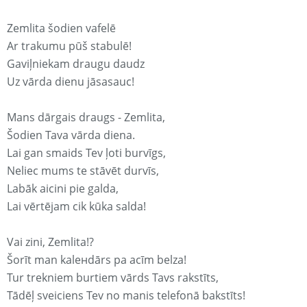
Zemlita šodien vafelē
Ar trakumu pūš stabulē!
Gaviļniekam draugu daudz
Uz vārda dienu jāsasauc!
Mans dārgais draugs - Zemlita,
Šodien Tava vārda diena.
Lai gan smaids Tev ļoti burvīgs,
Neliec mums te stāvēt durvīs,
Labāk aicini pie galda,
Lai vērtējam cik kūka salda!
Vai zini, Zemlita!?
Šorīt man kaleнdārs pa acīm belza!
Tur trekniem burtiem vārds Tavs rakstīts,
Tādēļ sveiciens Tev no manis telefonā bakstīts!