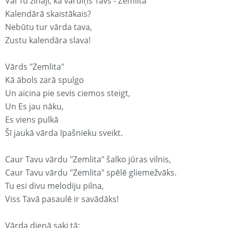
Vai Tu zināji, ka vārdiņš Tavs - Zemlita
Kalendārā skaistākais?
Nebūtu tur vārda tava,
Zustu kalendāra slava!
Vārds "Zemlita"
Kā ābols zarā spulgo
Un aicina pie sevis ciemos steigt,
Un Es jau nāku,
Es viens pulkā
Šī jaukā vārda īpašnieku sveikt.
Caur Tavu vārdu "Zemlita" šalko jūras vilnis,
Caur Tavu vārdu "Zemlita" spēlē gliemežvāks.
Tu esi divu melodiju pilna,
Viss Tavā pasaulē ir savādāks!
Vārda dienā saki tā: