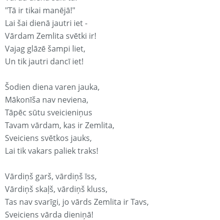
"Tā ir tikai manējā!"
Lai šai dienā jautri iet -
Vārdam Zemlita svētki ir!
Vajag glāzē šampi liet,
Un tik jautri dancī iet!
Šodien diena varen jauka,
Mākonīša nav neviena,
Tāpēc sūtu sveicieniņus
Tavam vārdam, kas ir Zemlita,
Sveiciens svētkos jauks,
Lai tik vakars paliek traks!
Vārdiņš garš, vārdiņš īss,
Vārdiņš skaļš, vārdiņš kluss,
Tas nav svarīgi, jo vārds Zemlita ir Tavs,
Sveiciens vārda dieniņā!