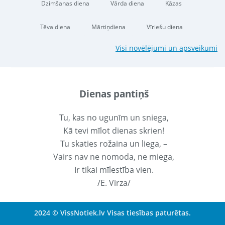
Dzimšanas diena
Vārda diena
Kāzas
Tēva diena
Mārtiņdiena
Vīriešu diena
Visi novēlējumi un apsveikumi
Dienas pantiņš
Tu, kas no ugunīm un sniega,
Kā tevi mīlot dienas skrien!
Tu skaties rožaina un liega, –
Vairs nav ne nomoda, ne miega,
Ir tikai mīlestība vien.
/E. Virza/
2024 © VissNotiek.lv Visas tiesības paturētas.