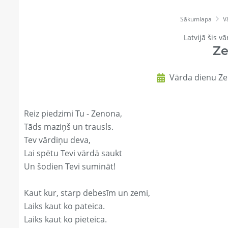
Sākumlapa
V
Latvijā šis vā
Z
Vārda dienu Ze
Reiz piedzimi Tu - Zenona,
Tāds maziņš un trausls.
Tev vārdiņu deva,
Lai spētu Tevi vārdā saukt
Un šodien Tevi sumināt!
Kaut kur, starp debesīm un zemi,
Laiks kaut ko pateica.
Laiks kaut ko pieteica.