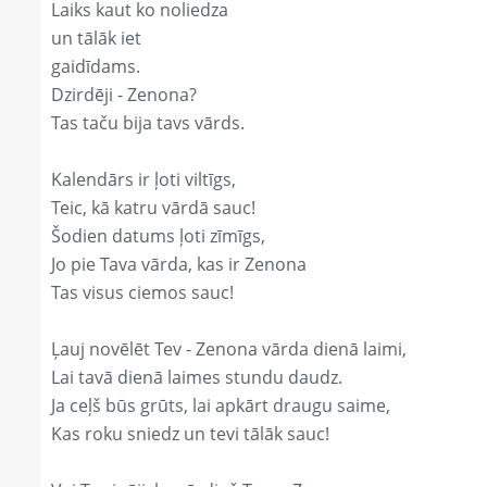
Laiks kaut ko noliedza
un tālāk iet
gaidīdams.
Dzirdēji - Zenona?
Tas taču bija tavs vārds.
Kalendārs ir ļoti viltīgs,
Teic, kā katru vārdā sauc!
Šodien datums ļoti zīmīgs,
Jo pie Tava vārda, kas ir Zenona
Tas visus ciemos sauc!
Ļauj novēlēt Tev - Zenona vārda dienā laimi,
Lai tavā dienā laimes stundu daudz.
Ja ceļš būs grūts, lai apkārt draugu saime,
Kas roku sniedz un tevi tālāk sauc!