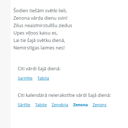
Šodien tiešām svētki lieli,
Zenona vārda dienu svin!
Zilus neaizmirstulīšu ziedus
Upes viļņos kaisu es,
Lai tie šajā svētku dienā,
Nemirstīgas laimes nes!
Citi vārdi šajā dienā:
Sarmīte
Tabita
Citi kalendārā neierakstītie vārdi šajā dienā:
Sārtīte
Tabite
Zenobija
Zenona
Zenons