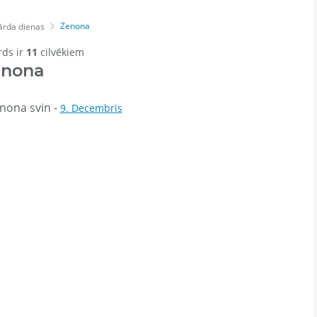
Zenona
ārda dienas
rds ir
11
cilvēkiem
enona
nona svin -
9. Decembris