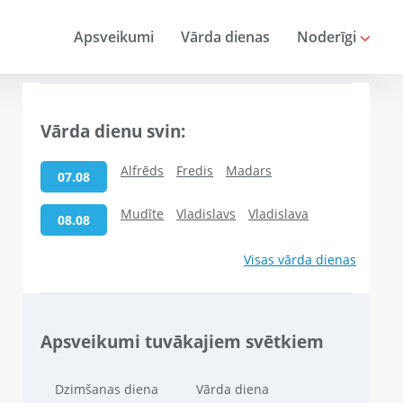
Apsveikumi
Vārda dienas
Noderīgi
Vārda dienu svin:
Alfrēds
Fredis
Madars
07.08
Mudīte
Vladislavs
Vladislava
08.08
Visas vārda dienas
Apsveikumi tuvākajiem svētkiem
Dzimšanas diena
Vārda diena