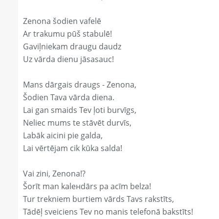
Zenona šodien vafelē
Ar trakumu pūš stabulē!
Gaviļniekam draugu daudz
Uz vārda dienu jāsasauc!
Mans dārgais draugs - Zenona,
Šodien Tava vārda diena.
Lai gan smaids Tev ļoti burvīgs,
Neliec mums te stāvēt durvīs,
Labāk aicini pie galda,
Lai vērtējam cik kūka salda!
Vai zini, Zenona!?
Šorīt man kaleнdārs pa acīm belza!
Tur trekniem burtiem vārds Tavs rakstīts,
Tādēļ sveiciens Tev no manis telefonā bakstīts!