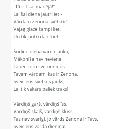
"Tā ir tikai manējā!"
Lai šai dienā jautri iet -
Vārdam Zenona svētki ir!
Vajag glāzē šampi liet,
Un tik jautri dancī iet!
Šodien diena varen jauka,
Mākonīša nav neviena,
Tāpēc sūtu sveicieniņus
Tavam vārdam, kas ir Zenona,
Sveiciens svētkos jauks,
Lai tik vakars paliek traks!
Vārdiņš garš, vārdiņš īss,
Vārdiņš skaļš, vārdiņš kluss,
Tas nav svarīgi, jo vārds Zenona ir Tavs,
Sveiciens vārda dieniņā!