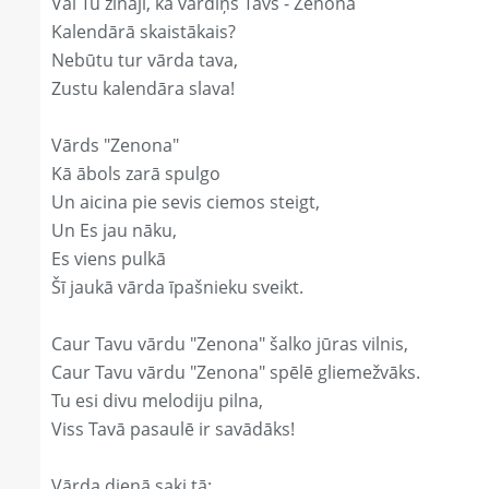
Vai Tu zināji, ka vārdiņš Tavs - Zenona
Kalendārā skaistākais?
Nebūtu tur vārda tava,
Zustu kalendāra slava!
Vārds "Zenona"
Kā ābols zarā spulgo
Un aicina pie sevis ciemos steigt,
Un Es jau nāku,
Es viens pulkā
Šī jaukā vārda īpašnieku sveikt.
Caur Tavu vārdu "Zenona" šalko jūras vilnis,
Caur Tavu vārdu "Zenona" spēlē gliemežvāks.
Tu esi divu melodiju pilna,
Viss Tavā pasaulē ir savādāks!
Vārda dienā saki tā: