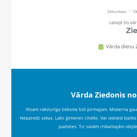
Sākumlapa
Vā
Latvijā šis vā
Zi
Vārda dienu Z
Vārda Ziedonis n
Viņam raksturīga tieksme būt pirmajam. Moderna gaume
Neparedz sekas. Labs ģimenes cilvēks. Var iedvest bailes
padoties. Tic savām riskantajām idejā