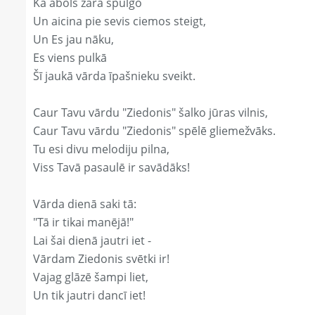
Kā ābols zarā spulgo
Un aicina pie sevis ciemos steigt,
Un Es jau nāku,
Es viens pulkā
Šī jaukā vārda īpašnieku sveikt.
Caur Tavu vārdu "Ziedonis" šalko jūras vilnis,
Caur Tavu vārdu "Ziedonis" spēlē gliemežvāks.
Tu esi divu melodiju pilna,
Viss Tavā pasaulē ir savādāks!
Vārda dienā saki tā:
"Tā ir tikai manējā!"
Lai šai dienā jautri iet -
Vārdam Ziedonis svētki ir!
Vajag glāzē šampi liet,
Un tik jautri dancī iet!