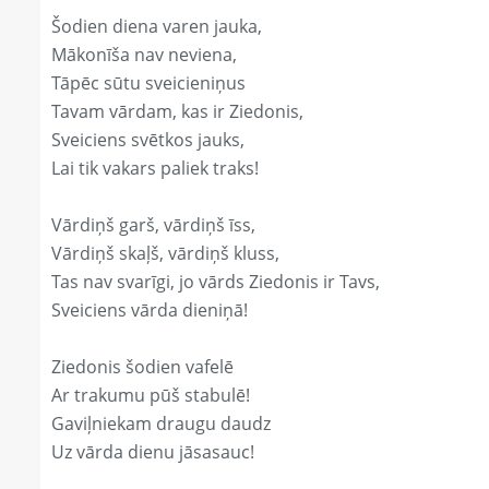
Šodien diena varen jauka,
Mākonīša nav neviena,
Tāpēc sūtu sveicieniņus
Tavam vārdam, kas ir Ziedonis,
Sveiciens svētkos jauks,
Lai tik vakars paliek traks!
Vārdiņš garš, vārdiņš īss,
Vārdiņš skaļš, vārdiņš kluss,
Tas nav svarīgi, jo vārds Ziedonis ir Tavs,
Sveiciens vārda dieniņā!
Ziedonis šodien vafelē
Ar trakumu pūš stabulē!
Gaviļniekam draugu daudz
Uz vārda dienu jāsasauc!