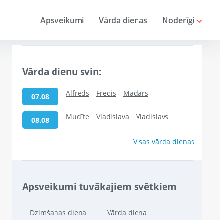
Apsveikumi
Vārda dienas
Noderīgi
Vārda dienu svin:
Alfrēds
Fredis
Madars
07.08
Mudīte
Vladislava
Vladislavs
08.08
Visas vārda dienas
Apsveikumi tuvākajiem svētkiem
Dzimšanas diena
Vārda diena