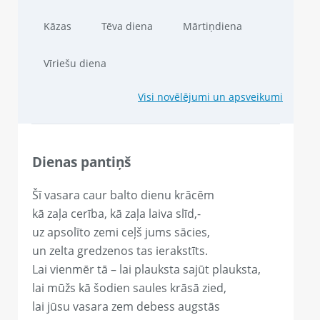
Kāzas
Tēva diena
Mārtiņdiena
Vīriešu diena
Visi novēlējumi un apsveikumi
Dienas pantiņš
Šī vasara caur balto dienu krācēm
kā zaļa cerība, kā zaļa laiva slīd,-
uz apsolīto zemi ceļš jums sācies,
un zelta gredzenos tas ierakstīts.
Lai vienmēr tā – lai plauksta sajūt plauksta,
lai mūžs kā šodien saules krāsā zied,
lai jūsu vasara zem debess augstās