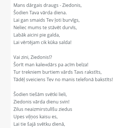
Mans dārgais draugs - Ziedonis,
Šodien Tava vārda diena.
Lai gan smaids Tev ļoti burvīgs,
Neliec mums te stāvēt durvīs,
Labāk aicini pie galda,
Lai vērtējam cik kūka salda!
Vai zini, Ziedonis!?
Šorīt man kaleнdārs pa acīm belza!
Tur trekniem burtiem vārds Tavs rakstīts,
Tādēļ sveiciens Tev no manis telefonā bakstīts!
Šodien tiešām svētki lieli,
Ziedonis vārda dienu svin!
Zilus neaizmirstulīšu ziedus
Upes viļņos kaisu es,
Lai tie šajā svētku dienā,