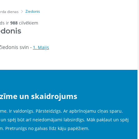
Ziedonis
rda dienas
rds ir
988
cilvēkiem
edonis
iedonis svin -
1. Maijs
ozīme un skaidrojums
. Ir valdonīgs. Pārsteidzīgs. Ar apbrīnojamu cīņas sparu.
 un spēj būt arī neiedomājami labsirdīgs. Māk pakļaut un spēj
m. Pretrunīgs no galvas līdz kāju papēžiem.