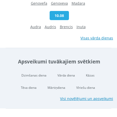
Genovefa
Genoveva
Madara
10.08
Audra
Audris
Brencis
Inuta
Visas vārda dienas
Apsveikumi tuvākajiem svētkiem
Dzimšanas diena
Vārda diena
Kāzas
Tēva diena
Mārtiņdiena
Vīriešu diena
Visi novēlējumi un apsveikumi