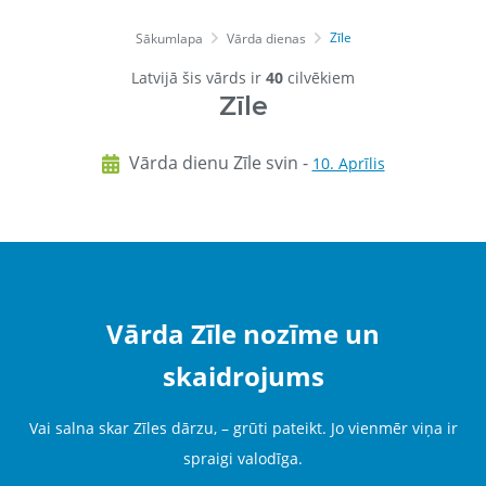
Zīle
Sākumlapa
Vārda dienas
Latvijā šis vārds ir
40
cilvēkiem
Zīle
Vārda dienu Zīle svin -
10. Aprīlis
Vārda Zīle nozīme un
skaidrojums
Vai salna skar Zīles dārzu, – grūti pateikt. Jo vienmēr viņa ir
spraigi valodīga.