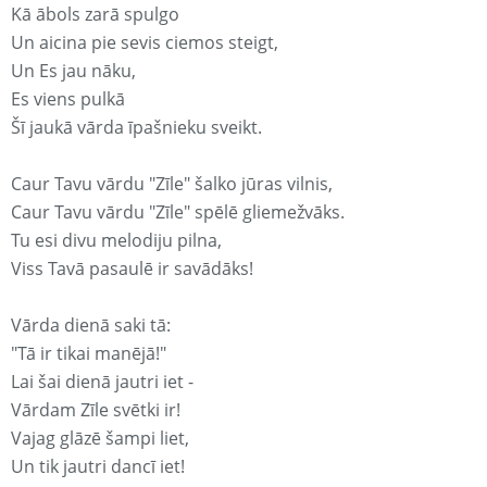
Kā ābols zarā spulgo
Un aicina pie sevis ciemos steigt,
Un Es jau nāku,
Es viens pulkā
Šī jaukā vārda īpašnieku sveikt.
Caur Tavu vārdu "Zīle" šalko jūras vilnis,
Caur Tavu vārdu "Zīle" spēlē gliemežvāks.
Tu esi divu melodiju pilna,
Viss Tavā pasaulē ir savādāks!
Vārda dienā saki tā:
"Tā ir tikai manējā!"
Lai šai dienā jautri iet -
Vārdam Zīle svētki ir!
Vajag glāzē šampi liet,
Un tik jautri dancī iet!