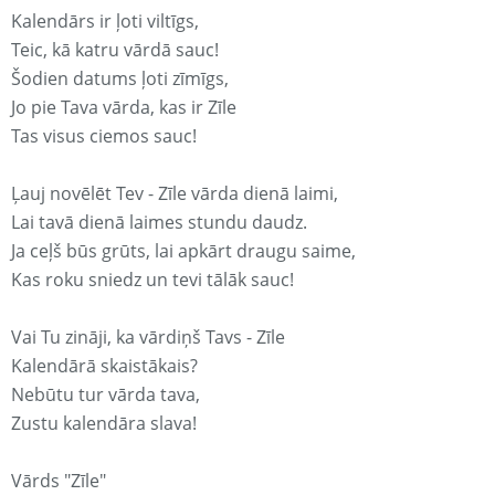
Kalendārs ir ļoti viltīgs,
Teic, kā katru vārdā sauc!
Šodien datums ļoti zīmīgs,
Jo pie Tava vārda, kas ir Zīle
Tas visus ciemos sauc!
Ļauj novēlēt Tev - Zīle vārda dienā laimi,
Lai tavā dienā laimes stundu daudz.
Ja ceļš būs grūts, lai apkārt draugu saime,
Kas roku sniedz un tevi tālāk sauc!
Vai Tu zināji, ka vārdiņš Tavs - Zīle
Kalendārā skaistākais?
Nebūtu tur vārda tava,
Zustu kalendāra slava!
Vārds "Zīle"