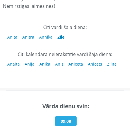
Nemirstīgas laimes nes!
Citi vārdi šajā dienā:
Anita
Anitra
Annika
Zīle
Citi kalendārā neierakstītie vārdi šajā dienā:
Anaita
Anija
Anika
Anis
Aniceta
Anicets
Zīlīte
Vārda dienu svin:
09.08