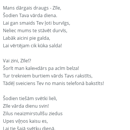
Mans dārgais draugs - Zīle,
Šodien Tava vārda diena.
Lai gan smaids Tev ļoti burvīgs,
Neliec mums te stāvēt durvīs,
Labāk aicini pie galda,
Lai vērtējam cik kūka salda!
Vai zini, Zīle!?
Šorīt man kaleнdārs pa acīm belza!
Tur trekniem burtiem vārds Tavs rakstīts,
Tādēļ sveiciens Tev no manis telefonā bakstīts!
Šodien tiešām svētki lieli,
Zīle vārda dienu svin!
Zilus neaizmirstulīšu ziedus
Upes viļņos kaisu es,
Lai tie šajā svētku dienā,