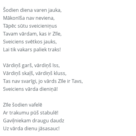
Šodien diena varen jauka,
Mākonīša nav neviena,
Tāpēc sūtu sveicieniņus
Tavam vārdam, kas ir Zīle,
Sveiciens svētkos jauks,
Lai tik vakars paliek traks!
Vārdiņš garš, vārdiņš īss,
Vārdiņš skaļš, vārdiņš kluss,
Tas nav svarīgi, jo vārds Zīle ir Tavs,
Sveiciens vārda dieniņā!
Zīle šodien vafelē
Ar trakumu pūš stabulē!
Gaviļniekam draugu daudz
Uz vārda dienu jāsasauc!