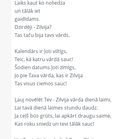
Laiks kaut ko noliedza
un tālāk iet
gaidīdams.
Dzirdēji - Zilvija?
Tas taču bija tavs vārds.
Kalendārs ir ļoti viltīgs,
Teic, kā katru vārdā sauc!
Šodien datums ļoti zīmīgs,
Jo pie Tava vārda, kas ir Zilvija
Tas visus ciemos sauc!
Ļauj novēlēt Tev - Zilvija vārda dienā laimi,
Lai tavā dienā laimes stundu daudz.
Ja ceļš būs grūts, lai apkārt draugu saime,
Kas roku sniedz un tevi tālāk sauc!