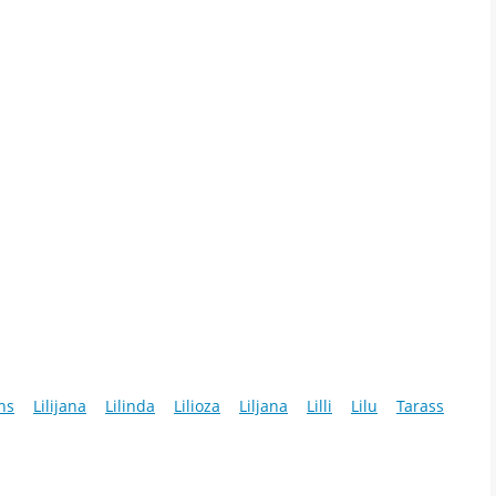
āns
Lilijana
Lilinda
Lilioza
Liljana
Lilli
Lilu
Tarass