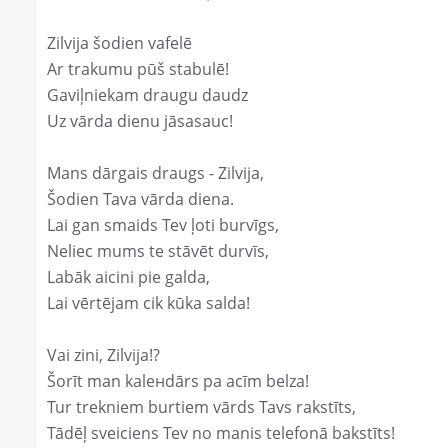
Zilvija šodien vafelē
Ar trakumu pūš stabulē!
Gaviļniekam draugu daudz
Uz vārda dienu jāsasauc!
Mans dārgais draugs - Zilvija,
Šodien Tava vārda diena.
Lai gan smaids Tev ļoti burvīgs,
Neliec mums te stāvēt durvīs,
Labāk aicini pie galda,
Lai vērtējam cik kūka salda!
Vai zini, Zilvija!?
Šorīt man kaleнdārs pa acīm belza!
Tur trekniem burtiem vārds Tavs rakstīts,
Tādēļ sveiciens Tev no manis telefonā bakstīts!