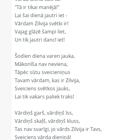
"Tā ir tikai manējā!"
Lai šai dienā jautri iet -
Vārdam Zilvija svētki ir!
Vajag glāzē šampi liet,
Un tik jautri dancī iet!
Šodien diena varen jauka,
Mākonīša nav neviena,
Tāpēc sūtu sveicieniņus
Tavam vārdam, kas ir Zilvija,
Sveiciens svētkos jauks,
Lai tik vakars paliek traks!
Vārdiņš garš, vārdiņš īss,
Vārdiņš skaļš, vārdiņš kluss,
Tas nav svarīgi, jo vārds Zilvija ir Tavs,
Sveiciens vārda dieniņā!