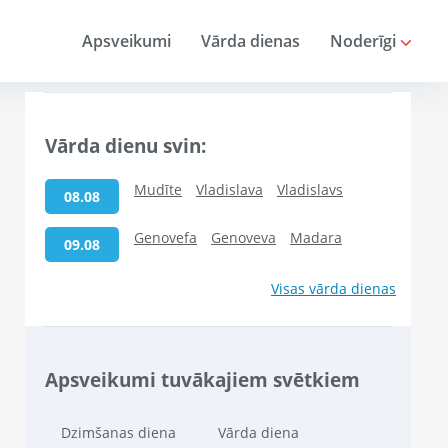
Apsveikumi
Vārda dienas
Noderīgi
Vārda dienu svin:
Mudīte
Vladislava
Vladislavs
08.08
Genovefa
Genoveva
Madara
09.08
Visas vārda dienas
Apsveikumi tuvākajiem svētkiem
Dzimšanas diena
Vārda diena