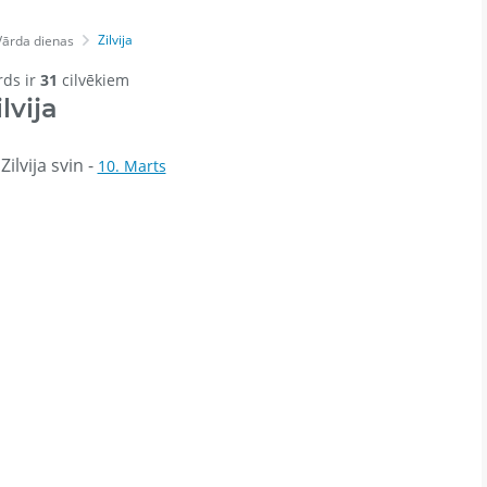
Zilvija
Vārda dienas
rds ir
31
cilvēkiem
ilvija
ilvija svin -
10. Marts