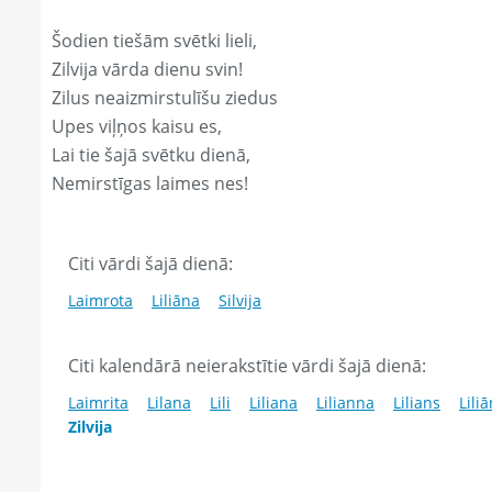
Šodien tiešām svētki lieli,
Zilvija vārda dienu svin!
Zilus neaizmirstulīšu ziedus
Upes viļņos kaisu es,
Lai tie šajā svētku dienā,
Nemirstīgas laimes nes!
Citi vārdi šajā dienā:
Laimrota
Liliāna
Silvija
Citi kalendārā neierakstītie vārdi šajā dienā:
Laimrita
Lilana
Lili
Liliana
Lilianna
Lilians
Lili
Zilvija