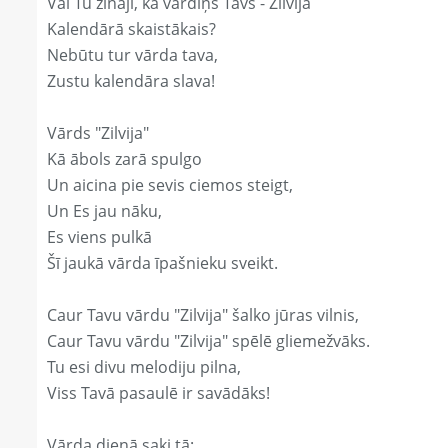
Vai Tu zināji, ka vārdiņš Tavs - Zilvija
Kalendārā skaistākais?
Nebūtu tur vārda tava,
Zustu kalendāra slava!
Vārds "Zilvija"
Kā ābols zarā spulgo
Un aicina pie sevis ciemos steigt,
Un Es jau nāku,
Es viens pulkā
Šī jaukā vārda īpašnieku sveikt.
Caur Tavu vārdu "Zilvija" šalko jūras vilnis,
Caur Tavu vārdu "Zilvija" spēlē gliemežvāks.
Tu esi divu melodiju pilna,
Viss Tavā pasaulē ir savādāks!
Vārda dienā saki tā: