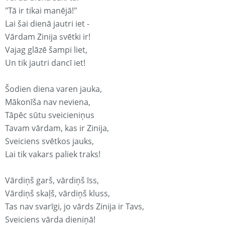
"Tā ir tikai manējā!"
Lai šai dienā jautri iet -
Vārdam Zinija svētki ir!
Vajag glāzē šampi liet,
Un tik jautri dancī iet!
Šodien diena varen jauka,
Mākonīša nav neviena,
Tāpēc sūtu sveicieniņus
Tavam vārdam, kas ir Zinija,
Sveiciens svētkos jauks,
Lai tik vakars paliek traks!
Vārdiņš garš, vārdiņš īss,
Vārdiņš skaļš, vārdiņš kluss,
Tas nav svarīgi, jo vārds Zinija ir Tavs,
Sveiciens vārda dieniņā!