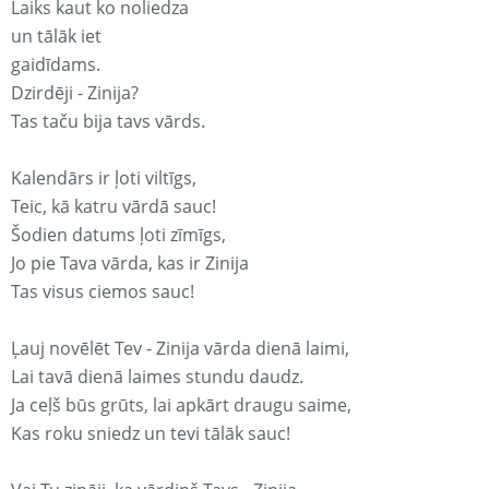
Laiks kaut ko noliedza
un tālāk iet
gaidīdams.
Dzirdēji - Zinija?
Tas taču bija tavs vārds.
Kalendārs ir ļoti viltīgs,
Teic, kā katru vārdā sauc!
Šodien datums ļoti zīmīgs,
Jo pie Tava vārda, kas ir Zinija
Tas visus ciemos sauc!
Ļauj novēlēt Tev - Zinija vārda dienā laimi,
Lai tavā dienā laimes stundu daudz.
Ja ceļš būs grūts, lai apkārt draugu saime,
Kas roku sniedz un tevi tālāk sauc!