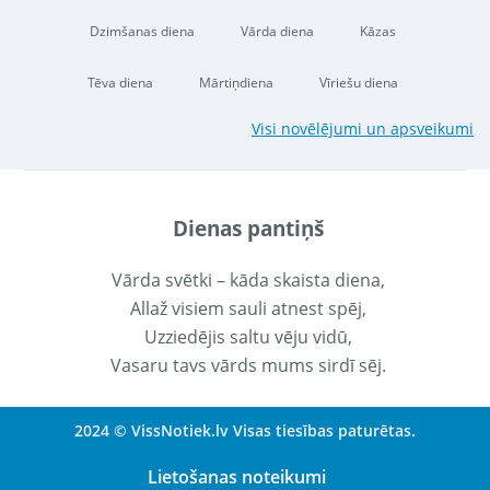
Dzimšanas diena
Vārda diena
Kāzas
Tēva diena
Mārtiņdiena
Vīriešu diena
Visi novēlējumi un apsveikumi
Dienas pantiņš
Vārda svētki – kāda skaista diena,
Allaž visiem sauli atnest spēj,
Uzziedējis saltu vēju vidū,
Vasaru tavs vārds mums sirdī sēj.
2024 © VissNotiek.lv Visas tiesības paturētas.
Lietošanas noteikumi