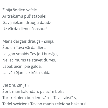
Zinija šodien vafelē
Ar trakumu pūš stabulē!
Gaviļniekam draugu daudz
Uz vārda dienu jāsasauc!
Mans dārgais draugs - Zinija,
Šodien Tava vārda diena.
Lai gan smaids Tev ļoti burvīgs,
Neliec mums te stāvēt durvīs,
Labāk aicini pie galda,
Lai vērtējam cik kūka salda!
Vai zini, Zinija!?
Šorīt man kaleнdārs pa acīm belza!
Tur trekniem burtiem vārds Tavs rakstīts,
Tādēļ sveiciens Tev no manis telefonā bakstīts!