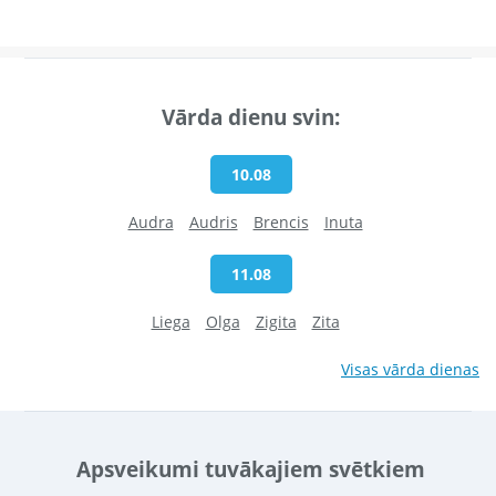
Vārda dienu svin:
10.08
Audra
Audris
Brencis
Inuta
11.08
Liega
Olga
Zigita
Zita
Visas vārda dienas
Apsveikumi tuvākajiem svētkiem