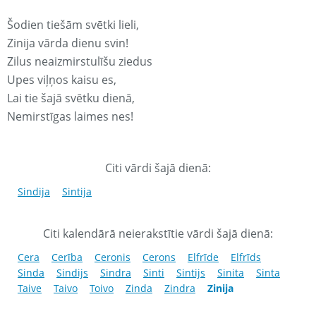
Šodien tiešām svētki lieli,
Zinija vārda dienu svin!
Zilus neaizmirstulīšu ziedus
Upes viļņos kaisu es,
Lai tie šajā svētku dienā,
Nemirstīgas laimes nes!
Citi vārdi šajā dienā:
Sindija
Sintija
Citi kalendārā neierakstītie vārdi šajā dienā:
Cera
Cerība
Ceronis
Cerons
Elfrīde
Elfrīds
Sinda
Sindijs
Sindra
Sinti
Sintijs
Sinita
Sinta
Taive
Taivo
Toivo
Zinda
Zindra
Zinija