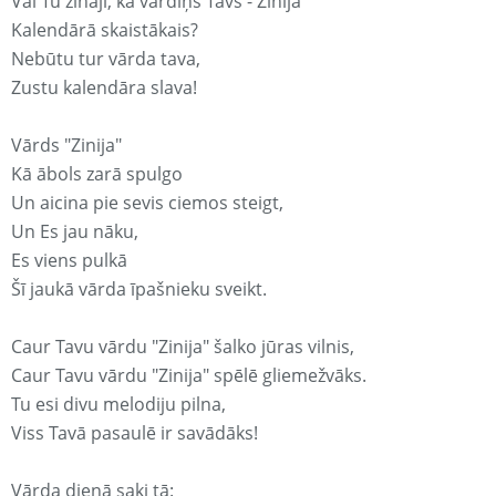
Vai Tu zināji, ka vārdiņš Tavs - Zinija
Kalendārā skaistākais?
Nebūtu tur vārda tava,
Zustu kalendāra slava!
Vārds "Zinija"
Kā ābols zarā spulgo
Un aicina pie sevis ciemos steigt,
Un Es jau nāku,
Es viens pulkā
Šī jaukā vārda īpašnieku sveikt.
Caur Tavu vārdu "Zinija" šalko jūras vilnis,
Caur Tavu vārdu "Zinija" spēlē gliemežvāks.
Tu esi divu melodiju pilna,
Viss Tavā pasaulē ir savādāks!
Vārda dienā saki tā: